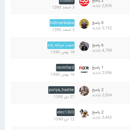
2
پاسخ
tnt6667
2,836
بازدید
3 اسفند 1390
0
پاسخ
bahrambaba
5,192
بازدید
3 اسفند 1390
6
پاسخ
حجت مردانه زاده
4,788
بازدید
18 بهمن 1390
1
پاسخ
novinfard
2,996
بازدید
16 بهمن 1390
2
پاسخ
poriya_hashie
2,004
بازدید
27 دی 1390
2
پاسخ
elec1303
3,442
بازدید
12 دی 1390