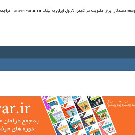
ای عضویت در انجمن لاراول ایران به لینک LaravelForum.ir مراجعه نمایید