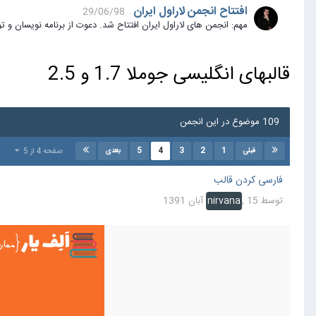
افتتاح انجمن لاراول ایران
29/06/98
مهم: انجمن های لاراول ایران افتتاح شد. دعوت از برنامه نویسان و توسعه دهندگان بر
قالبهای انگلیسی جوملا 1.7 و 2.5
109 موضوع در این انجمن
5
4
3
2
1
صفحه 4 از 5
قبلی
بعدی
فارسی کردن قالب
توسط
15 آبان 1391
,
nirvana