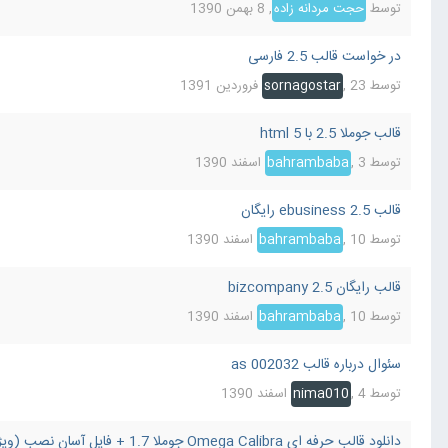
توسط
حجت مردانه زاده
,
8 بهمن 1390
در خواست قالب 2.5 فارسی
توسط
23 فروردین 1391
,
sornagostar
قالب جوملا 2.5 با html 5
توسط
3 اسفند 1390
,
bahrambaba
قالب ebusiness 2.5 رایگان
توسط
10 اسفند 1390
,
bahrambaba
قالب رایگان bizcompany 2.5
توسط
10 اسفند 1390
,
bahrambaba
سئوال درباره قالب as 002032
توسط
4 اسفند 1390
,
nima010
دانلود قالب حرفه ای Omega Calibra جوملا 1.7 + فایل آسان نصب (ویژه)