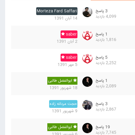
3
پاسخ
Morteza Fard Saffari
4,099
بازدید
14 آبان 1391
1
پاسخ
saber
1,816
بازدید
2 آبان 1391
5
پاسخ
saber
2,252
بازدید
5 مهر 1391
1
پاسخ
ابوالفضل طالبی
2,089
بازدید
18 شهریور 1391
3
پاسخ
حجت مردانه زاده
2,867
بازدید
9 شهریور 1391
19
پاسخ
ابوالفضل طالبی
7,745
بازدید
6 شهریور 1391