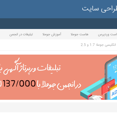
طراحی سایت
ست وردپرس
هاست جوملا
آموزش جوملا
تبلیغات در انجمن
گلیسی جوملا 1.7 و 2.5