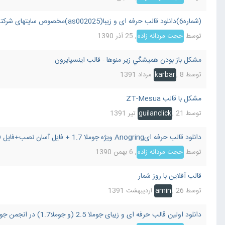
(شماره6)دانلود قالب حرفه ای و زیبا(as002025)مخصوص سایتهای شرکتی ویژه ی جوملا 1.7
توسط
حجت مردانه زاده
,
25 آذر 1390
مشكل باز بودن هميشگي زير منوها - قالب اينسپايرون
توسط
8 مرداد 1391
,
karbar
مشکل با قالب ZT-Mesua
توسط
21 تیر 1391
,
guilanclick
دانلود قالب حرفه ایAnogring ویژه جوملا 1.7 + فایل آسان نصب+فایل PSD+تمامی ماژولها!
توسط
حجت مردانه زاده
,
6 بهمن 1390
قالب آفلاين با روز شمار
توسط
26 اردیبهشت 1391
,
amin
دانلود اولین قالب حرفه ای و زیبای جوملا 2.5 (و جوملا1.7) در انجمن جوملا ایران!