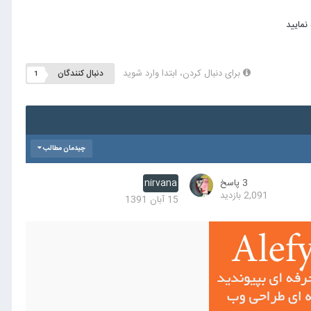
برای دنبال کردن، ابتدا وارد شوید
دنبال کنندگان
1
چیدمان مطالب
3
پاسخ
nirvana
2,091
بازدید
15 آبان 1391