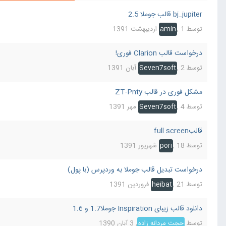
bj_jupiter قالب جوملا 2.5
توسط
1 اردیبهشت 1391
,
amin
درخواست قالب Clarion فوری!
توسط
2 آبان 1391
,
Seven7soft
مشکل فوری در قالب ZT-Pnty
توسط
4 مهر 1391
,
Seven7soft
قالبfull screen
توسط
18 شهریور 1391
,
pori
درخواست تبدیل قالب جوملا به وردپرس (با پول)
توسط
21 فروردین 1391
,
heibat
دانلود قالب زیبای Inspiration جوملا1.7 و 1.6
توسط
حجت مردانه زاده
,
3 آبان 1390