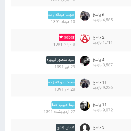
6
پاسخ
حجت مردانه زاده
4,585
بازدید
10 مرداد 1391
2
پاسخ
saber
1,711
بازدید
8 مرداد 1391
4
پاسخ
سید منصور فیروزه
3,587
بازدید
29 تیر 1391
11
پاسخ
حجت مردانه زاده
9,226
بازدید
28 تیر 1391
11
پاسخ
نیما حبیب خدا
9,072
بازدید
27 اردیبهشت 1391
5
پاسخ
شایان زندی