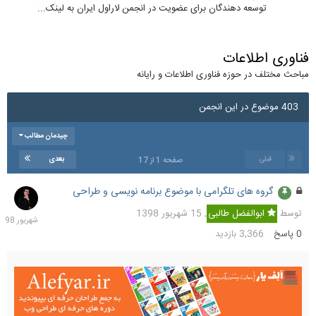
توسعه دهندگان برای عضویت در انجمن لاراول ایران به لینک...
فناوری اطلاعات
مباحث مختلف در حوزه فناوری اطلاعات و رایانه
403 موضوع در این انجمن
چیدمان مطالب
قبلی
بعدی
صفحه 1 از 17
گروه های تلگرامی با موضوع برنامه نویسی و طراحی
15
شهریو
توسط
ابوالفضل طالبی
,
15 شهریور 1398
1398
0
پاسخ
3,366
بازدید