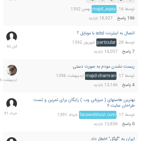
توسط
16 بهمن 1392
,
majid_aqaiy
196
پاسخ
18,927
بازدید
اتصال به اینترنت adsl با موبایل ؟
18
آبان
توسط
28 شهریور 1392
,
particular
1392
7
پاسخ
14,057
بازدید
ریست نشدن مودم به صورت دستی
19
اردیب
توسط
17 اردیبهشت 1396
,
majid-chamran
1396
4
پاسخ
13,146
بازدید
بهترین هاستهای ( میزبانی وب ) رایگان برای تمرین و تست
17
طراحان سایت !!
خرداد
1391
توسط
17 خرداد 1391
,
farsiwebhost.com
0
پاسخ
12,836
بازدید
ایران به "گوگل" اخطار داد
28