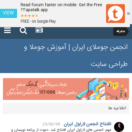
Read forum faster on mobile. Get the Free
Tapatalk app?
VIEW
FREE - on Google Play
متفرقه
انجمن جوملای ایران | آموزش جوملا و
طراحی سایت
اطلاعیه ها
افتتاح انجمن لاراول ایران
29/06/98
مهم: انجمن های لاراول ایران افتتاح شد. دعوت از برنامه نویسان و