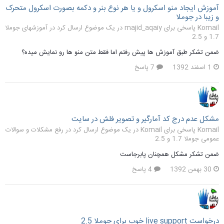
آموزش ایجاد منو اسکرول و یا هر نوع بنر و دکمه بصورت اسکرول متحرک
و زیبا در جوملا
Komail پاسخی برای majid_aqaiy در یک موضوع ارسال کرد در
آموزشهای جوملا
1.7 و 2.5
ضمن تشکر طبق آموزش ها پیش رفتم اما فقط متن منو ها رو نمایش میده؟
1 اسفند 1392
7 پاسخ
مشکل عدم درج کد آمارگیر و تصویر فلش در سایت
Komail پاسخی برای Komail در یک موضوع ارسال کرد در
رفع مشکلات و سوالات
عمومی جوملا 1.7 و 2.5
ضمن تشکر مشکل همچنان پابرجاست
30 بهمن 1392
4 پاسخ
درخواست live support خوب برای جوملا 2.5