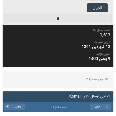
کاربران
تعداد ارسال ها
1,617
تاریخ عضویت
13 فروردین 1391
آخرین بازدید
9 بهمن 1400
نوع محتوا
تمامی ارسال های Komail
قبلی
بعدی
صفحه 4 از 64