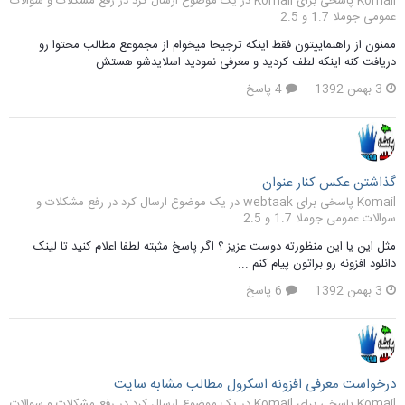
Komail پاسخی برای Komail در یک موضوع ارسال کرد در
رفع مشکلات و سوالات
عمومی جوملا 1.7 و 2.5
ممنون از راهنماییتون فقط اینکه ترجیحا میخوام از مجموعع مطالب محتوا رو
دریافت کنه اینکه لطف کردید و معرفی نمودید اسلایدشو هستش
3 بهمن 1392
4 پاسخ
گذاشتن عکس کنار عنوان
Komail پاسخی برای webtaak در یک موضوع ارسال کرد در
رفع مشکلات و
سوالات عمومی جوملا 1.7 و 2.5
مثل این یا این منظورته دوست عزیز ؟ اگر پاسخ مثبته لطفا اعلام کنید تا لینک
دانلود افزونه رو براتون پیام کنم ...
3 بهمن 1392
6 پاسخ
درخواست معرفی افزونه اسکرول مطالب مشابه سایت
Komail پاسخی برای Komail در یک موضوع ارسال کرد در
رفع مشکلات و سوالات