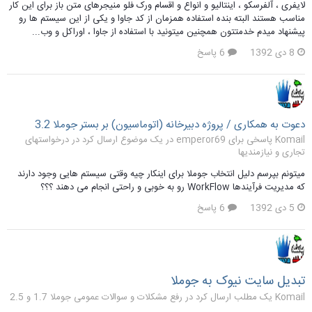
لایفری ، آلفرسکو ، اینتالیو و انواع و اقسام ورک فلو منیجرهای متن باز برای این کار
مناسب هستند البته بنده استفاده همزمان از کد جاوا و یکی از این سیستم ها رو
پیشنهاد میدم خدمتتون همچنین میتونید با استفاده از جاوا ، اوراکل و وب...
8 دی 1392
6 پاسخ
دعوت به همکاری / پروژه دبیرخانه (اتوماسیون) بر بستر جوملا 3.2
Komail پاسخی برای emperor69 در یک موضوع ارسال کرد در
درخواستهای
تجاری و نیازمندیها
میتونم بپرسم دلیل انتخاب جوملا برای اینکار چیه وقتی سیستم هایی وجود دارند
که مدیریت فرآیندها WorkFlow رو به خوبی و راحتی انجام می دهند ؟؟؟
5 دی 1392
6 پاسخ
تبدیل سایت نیوک به جوملا
Komail یک مطلب ارسال کرد در
رفع مشکلات و سوالات عمومی جوملا 1.7 و 2.5