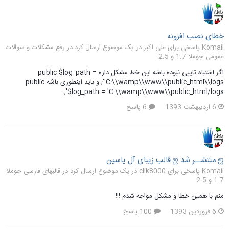
خطای نصب افزونه
Komail پاسخی برای علی اکبر در یک موضوع ارسال کرد در
رفع مشکلات و سوالات
عمومی جوملا 1.7 و 2.5
اگر اشتباه تایپی نبوده باشه این خط مشکل داره public $log_path =
'C:\\wamp\\www\\public_html\\logs'; و باید اینطوری باشه public
$log_path = 'C:\\wamp\\www\\public_html/logs';
6 اردیبهشت 1393
6 پاسخ
ஜ منتشــر شد ஜ قالب زیبای آل یاسین
Komail پاسخی برای clik8000 در یک موضوع ارسال کرد در
قالبهای فارسی جوملا
1.7 و 2.5
منم با همین خطا و مشکل مواجه شدم !!!
6 فروردین 1393
100 پاسخ