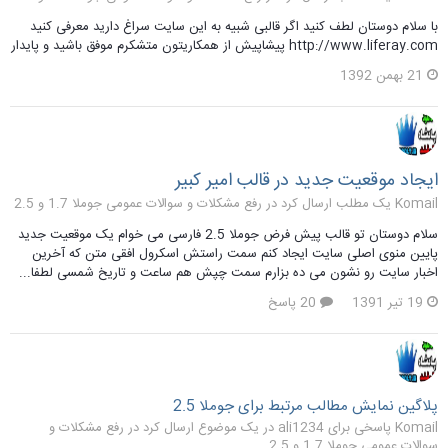
با سلام دوستان لطف کنید اگر قالبی شبیه به این سایت سراغ دارید معرفی کنید
http://www.liferay.com پیشاپیش از همکاریتون متشکرم موفق باشید و پایدار
21 بهمن 1392
ایجاد موقعیت جدید در قالب امیر کبیر
Komail یک مطلب ارسال کرد در
رفع مشکلات و سوالات عمومی جوملا 1.7 و 2.5
سلام دوستان تو قالب پیش فرض جوملا 2.5 فارسی می خوام یک موقعیت جدید
پایین منوی اصلی سایت ایجاد کنم سمت راستش اسکرول افقی متن که آخرین
اخبار سایت رو نشون می ده بزارم سمت چپش هم ساعت و تاریخ شمسی لطفا...
19 تیر 1391
20 پاسخ
پلاگین نمایش مطالب مرتبط برای جوملا 2.5
Komail پاسخی برای ali1234 در یک موضوع ارسال کرد در
رفع مشکلات و
سوالات عمومی جوملا 1.7 و 2.5