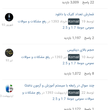
22
پاسخ
3,009
بازدید
شمارش تعداد کلیک یا دانلود
17
شهریو
توسط
19 خرداد 1393
،
Komail
در
رفع مشکلات و سوالات
1393
عمومی جوملا 1.7 و 2.5
2
پاسخ
1,197
بازدید
حجم بالای دیتابیس
13
تیر
توسط
10 تیر 1393
،
Komail
در
رفع مشکلات و سوالات
1393
عمومی جوملا 1.7 و 2.5
8
پاسخ
1,072
بازدید
چند سوال در رابطه با سیستم آموزش و آزمون Guru
23
اردیب
توسط
22 اردیبهشت 1393
،
Komail
در
رفع مشکلات و
1393
سوالات عمومی جوملا 1.7 و 2.5
1
پاسخ
1,172
بازدید