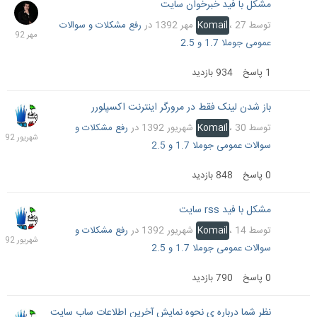
مشکل با فید خبرخوان سایت
27
مهر
توسط
27 مهر 1392
،
Komail
در
رفع مشکلات و سوالات
1392
عمومی جوملا 1.7 و 2.5
1
پاسخ
934
بازدید
باز شدن لینک فقط در مرورگر اینترنت اکسپلورر
30
شهریو
توسط
30 شهریور 1392
،
Komail
در
رفع مشکلات و
1392
سوالات عمومی جوملا 1.7 و 2.5
0
پاسخ
848
بازدید
مشکل با فید rss سایت
14
شهریو
توسط
14 شهریور 1392
،
Komail
در
رفع مشکلات و
1392
سوالات عمومی جوملا 1.7 و 2.5
0
پاسخ
790
بازدید
نظر شما درباره ی نحوه نمایش آخرین اطلاعات ساب سایت
28