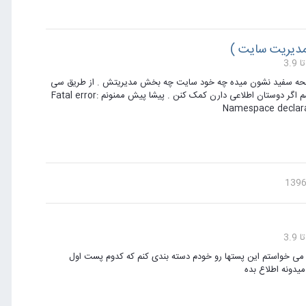
مدیریت سایت )
قط صفحه سفید نشون میده چه خود سایت چه بخش مدیریتش . از طریق سی
پنل بخش خطاهای سایت رو فعال کردم و این پیغام رو نشون میده . ممنون میشم اگر دوستان اطلاعی دارن کمک کنن . پیشا پیش ممنونم Fatal error:
Namespace declarat
و اساتید عزیز . من تعدادی پست تو یکی از بخشهای k2 دارم که می خواستم این پستها رو خودم دسته بندی کنم که کدوم پست اول
یدونه اطلاع بده