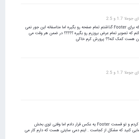
وملا 1.7 و 2.5
مشکل تکرار تصویر رو حل کردم . اما 1 مشکل دیگه دارم من می خوام تصویری که برای Footer گذاشتم تمام صفحه رو بگیره اما متاسفانه این جور نمی
م که تصویر تمام عرض بروزرم رو بگیره ؟؟؟؟؟ در ضمن هر وقت می
تان هست کمک کنه؟؟ پرورش کرم خاکی
وملا 1.7 و 2.5
سلام به همه دوستان و استادان عزیز من یه سایت با نرم افزار Artisteer درست کردم و تو قسمت Footer یه عکس قرار دادم اما وقتی توی بخش
اهنمایی کنید که مشکل از کجاست . اینم دمی سایتی هست که دارم کار می