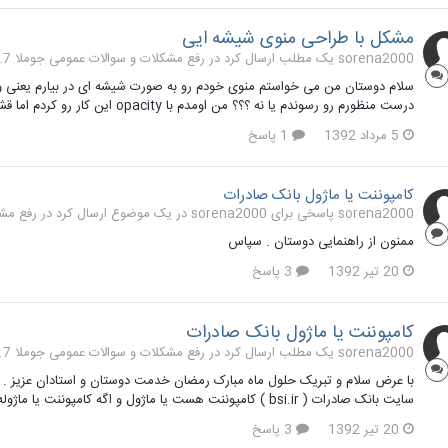
مشکل با طراحی منوی شیشه ایی
sorena2000 یک مطلب ارسال کرد در
رفع مشکلات و سوالات عمومی جوملا 1.7 و 2.5
سلام دوستان من می خواستم منوی خودم رو به صورت شیشه ای در بیارم یعنی وق
درست منظورم رو رسوندم یا نه ؟؟؟ من اومدم با opacity این کار رو کردم اما قشنگ نشد کسی راه دیگه ای بلده که به من بگه؟؟؟ ممنون از دوستان
5 مرداد 1392
1 پاسخ
کامپوننت یا ماژول بانک صادرات
sorena2000 پاسخی برای sorena2000 در یک موضوع ارسال کرد در
رفع مشکل
ممنون از راهنمایی دوستان . سپاس
20 تیر 1392
3 پاسخ
کامپوننت یا ماژول بانک صادرات
sorena2000 یک مطلب ارسال کرد در
رفع مشکلات و سوالات عمومی جوملا 1.7 و 2.5
با عرض سلام و تبریک حلول ماه مبارک رمضان خدمت دوستان و استادان عزیز . 
سایت بانک صادرات ( bsi.ir ) کامپوننت هست یا ماژول و اگه کامپوننت یا ماژوله اسمش چی هست . ممنون از دوستان .
20 تیر 1392
3 پاسخ