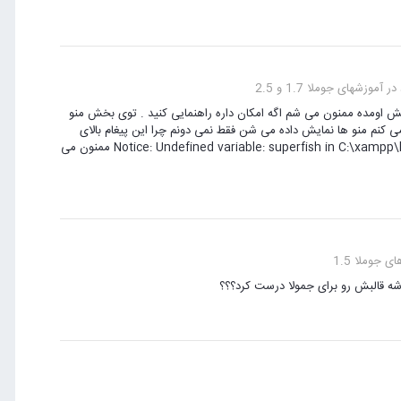
آموزشهای جوملا 1.7 و 2.5
تون واقعا عالی بودن دستتون درد نکنه . 1 سوال برام پیش اومده ممنون می شم اگه امکان داره راهنمایی کنید . توی بخش منو
 کنم منو ها نمایش داده می شن فقط نمی دونم چرا این پیغام بالای
قالبم میاد Notice: Undefined variable: superfish in C:\xampp\htdocs\Jooml\templates\tempkesh\index.php on line 12 ممنون می
ای جوملا 1.5