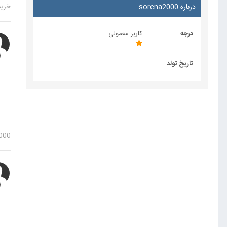
درباره sorena2000
خرید 1m فا
درجه
کاربر معمولی
تاریخ تولد
000