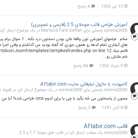
13 تیر 1392
4 پاسخ
آموزش طراحی قالب جوملای 2.5 (فارسی و تصویری)
sorena2000 پاسخی برای Morteza Fard Saffari در یک موضوع ارسال کرد در
سلام . فیلمهای آموزشی 
های آبشاری تمام کدها رو همون جوری که گفته بودید من گذاشتم و وقتی اجرا می
شم علتش رو...
9 خرداد 1392
84 پاسخ
کامپونت یا ماژول تبلیغاتی سایت Aftabir.com
sorena2000 پاسخی برای sorena2000 در یک موضوع ارسال کرد در
افزونه ه
ممنون از پاسختون می شه بگید با چی یا برای کدوم cms طراحی شده؟ آیا می شه قالبش رو برای جمولا درست کرد؟؟؟
9 آبان 1391
2 پاسخ
قالب Aftabir.com
sorena2000 یک مطلب ارسال کرد در
قالب های جوملا 1.7 و 2.5