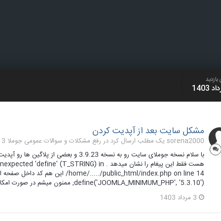
بازدید
مشکل سایت بعد از آپدیت کردن
sorena2000 یک مطلب ارسال کرد در
رفع مشکلات و سوالات عمومی جوملا 3 تا 3.9
با سلام نسخه جوملای سایت رو به نسخه 3.9.23
هست فقط این پیغام را نشان میدهد . ine' (T_STRING) in
/...../public_html/index.php on line 14
define('JOOMLA_MINIMUM_PHP', '5.3.10'); ممنون میشم در صورت امکان کمک کنید . ...
3 مرداد 1403