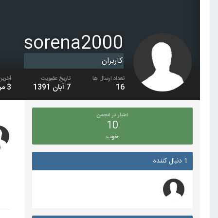
sorena2000
کاربران
تعداد ارسال ها
تاریخ عضویت
آخرین 
16
7 آبان 1391
3 مرداد 1403
اعتبار در انجمن
10
خوب
1 دنبال کننده