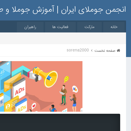
انجمن جوملای ایران | آموزش جوملا و 
خانه
مارکت
فعالیت ها
راهبران
sorena2000
صفحه نخست