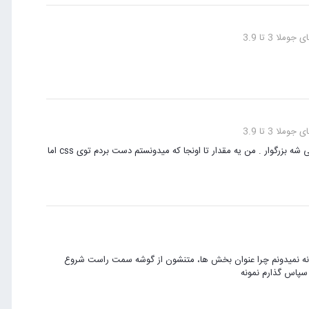
وملا 3 تا 3.9
وملا 3 تا 3.9
درود بر شما . لینک سایت رو هم گذاشته بودم روی نمونه کلیک کنید سایت باز می شه بزرگوار . من یه مقدار تا اونجا که میدونستم دست بردم توی css اما
فانه نمیدونم چرا عنوان بخش ها، متنشون از گوشه سمت راست شروع
سپاس گذارم نمونه