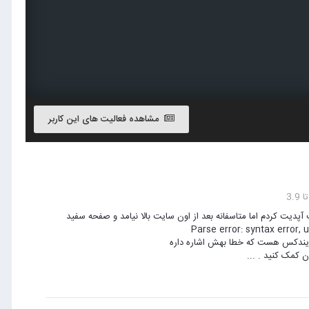
مشاهده فعالیت های این کاربر
 و بعضی از پلاگین ها رو آپدیت آپدیت کردم اما متاسفانه بعد از اون سایت بالا نیامد و صفحه سفید
Parse error: syntax error, unexpected 'def
home/ این هم کد داخل صفحه ایندکس هست که خطا بهش اشاره داره