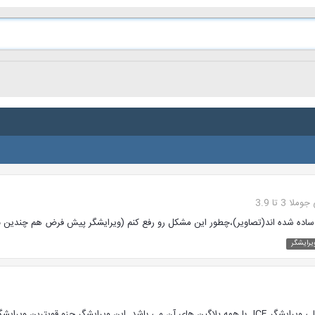
3 تا 3.9
ساده شده اند(تصاویر)،چطور این مشکل رو رفع کنم (ویرایشگر پیش فرض هم چندین بار 
رایشگر
مشاهده محصول ویرایشگر قدرتمند JCE این محصول نسخه اصلی ویرایشگر JCE با همه پلاگین های آن می با