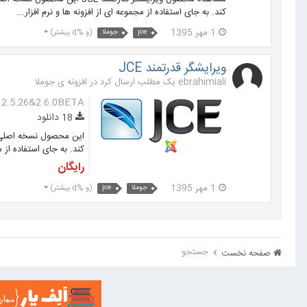
کند. به جای استفاده از مجموعه ای از افزونه ها و نرم افزار...
1 مهر 1395
jce
جوملا
(و %d بیشتر)
ویرایشگر قدرتمند JCE
ebrahimiali یک مطلب ارسال کرد در
افزونه ی جوملا
 2.5.26&2.6.0BETA
18 دانلود
کند. به جای استفاده از 
رایگان
1 مهر 1395
جوملا
jce
(و %d بیشتر)
جستجو
صفحه نخست