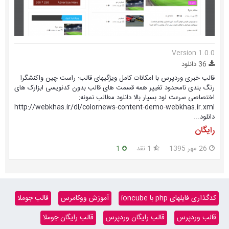
Version 1.0.0
36 دانلود
قالب خبری وردپرس با امکانات کامل ویژگیهای قالب: راست چین واکنشگرا
رنگ بندی نامحدود تغییر همه قسمت های قالب بدون کدنویسی ابزارک های
اختصاصی سرعت لود بسیار بالا دانلود مطالب نمونه:
http://webkhas.ir/dl/colornews-content-demo-webkhas.ir.xml
دانلود...
رایگان
26 مهر 1395
1 نقد
1
کدگذاری فایلهای php با ioncube
آموزش ووکامرس
قالب جوملا
قالب وردپرس
قالب رایگان وردپرس
قالب رایگان جوملا