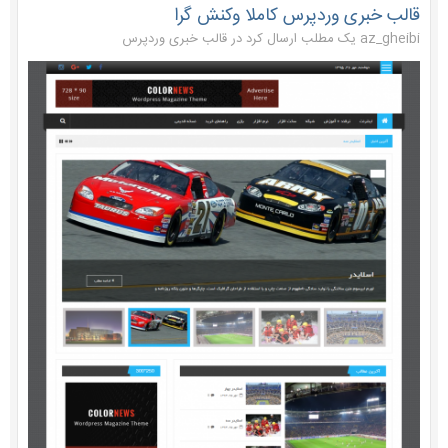
قالب خبری وردپرس کاملا وکنش گرا
az_gheibi یک مطلب ارسال کرد در
قالب خبری وردپرس