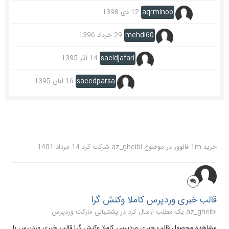
aqrminoo
12 دی 1398
mehdi60
29 خرداد 1396
saeidjafari
14 آذر 1395
saeedparsa
16 آبان 1395
خرید 1m فالوور
در موضوع
az_gheibi
شرکت کرد
14 مرداد 1401
قالب خبری وردپرس کاملا وکنش گرا
az_gheibi یک مطلب ارسال کرد در
پشتیبانی مارکت وردپرس
مشاهده محصول قالب خبری وردپرس کاملا وکنش گرا قالب خبری وردپرس با