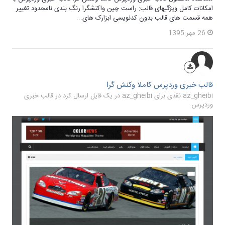
امکانات کامل ویژگیهای قالب: راست چین واکنشگرا رنگ بندی نامحدود تغییر
همه قسمت های قالب بدون کدنویسی ابزارک های...
26 مهر 1395
قالب خبری وردپرس کاملا وکنش گرا
az_gheibi نقدی برای az_gheibi در یک فایل ارسال کرد در
قالب خبری
وردپرس