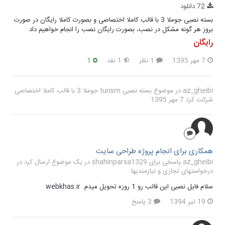
72 دانلود
بسته نصبی جوملا 3 با قالب کاملا اختصاصی و بصورت کاملا رایگان در صورت
بروز هر گونه مشکل در نصب، بصورت رایگان نصب را انجام خواهیم داد
رایگان
7 مهر 1395
1 نظر
1 نقد
1
az_gheibi
در موضوع
بسته نصبی turism جوملا 3 با قالب کاملا اختصاصی
شرکت کرد
7 مهر 1395
همکاری برای انجام پروژه طراحی سایت
az_gheibi پاسخی برای shahinparsa1329 در یک موضوع ارسال کرد در
درخواستهای تجاری و نیازمندیها
سلام فایل نصبی این قالب رو 1 روزه تحویل میدم. webkhas.ir
19 تیر 1394
3 پاسخ