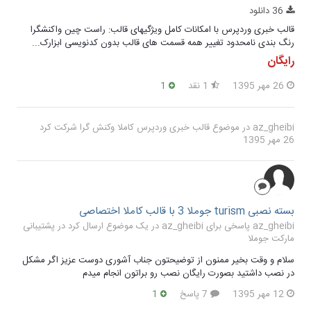
36 دانلود
قالب خبری وردپرس با امکانات کامل ویژگیهای قالب: راست چین واکنشگرا
رنگ بندی نامحدود تغییر همه قسمت های قالب بدون کدنویسی ابزارک...
رایگان
26 مهر 1395
1 نقد
1
az_gheibi
در موضوع
قالب خبری وردپرس کاملا وکنش گرا
شرکت کرد
26 مهر 1395
بسته نصبی turism جوملا 3 با قالب کاملا اختصاصی
az_gheibi پاسخی برای az_gheibi در یک موضوع ارسال کرد در
پشتیبانی
مارکت جوملا
سلام و وقت بخیر ممنون از توضیحتون جناب آشوری دوست عزیز اگر مشکل
در نصب داشتید بصورت رایگان نصب رو براتون انجام میدم
12 مهر 1395
7 پاسخ
1