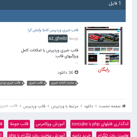
1 فایل
قالب خبری وردپرس کاملا وکنش گرا
توسط
az_gheibi
قالب خبری وردپرس با امکانات کامل
ویژگیهای قالب:
...
رایگان
36 دانلود
سایت آماده خبری
قالب خبری
قالب خبری وردپ
قالب خبری
صفحه نخست
دانلود
مرتبط با وردپرس
قالب وردپرس
کدگذاری فایلهای php با ioncube
آموزش ووکامرس
قالب جوملا
قا
هاست ربات تلگرام
خرید دامنه
آموزش ساخت ربات تلگرام با php
آ