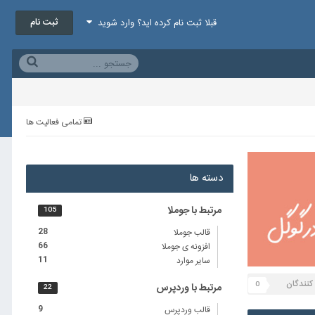
ثبت نام
قبلا ثبت نام کرده اید؟ وارد شوید
تمامی فعالیت ها
دسته ها
مرتبط با جوملا
105
قالب جوملا
28
افزونه ی جوملا
66
سایر موارد
11
 کنندگان
0
مرتبط با وردپرس
22
قالب وردپرس
9