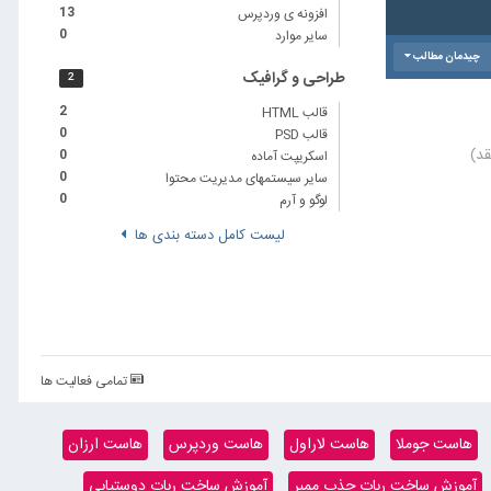
افزونه ی وردپرس
13
سایر موارد
0
چیدمان مطالب
طراحی و گرافیک
2
قالب HTML
2
قالب PSD
0
اسکریپت آماده
0
سایر سیستمهای مدیریت محتوا
0
لوگو و آرم
0
لیست کامل دسته بندی ها
تمامی فعالیت ها
هاست جوملا
هاست لاراول
هاست وردپرس
هاست ارزان
آموزش ساخت ربات جذب ممبر
آموزش ساخت ربات دوستیابی