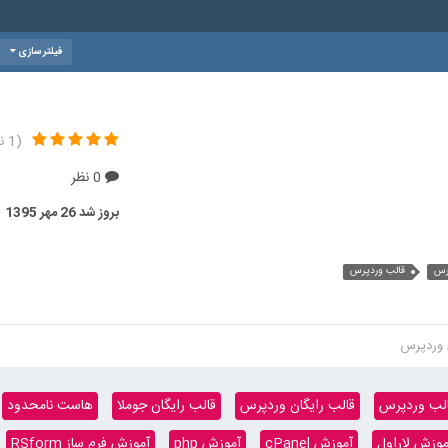
فیلتر سازی
(1 نقد)
0 نظر
بروز شد
26 مهر 1395
رس
قالب وردپرس
 وردپرس
لب وردپرس
قالب رایگان وردپرس
قالب رایگان جوملا
هاست نامحدود
موزش لاراول
آموزش cPanel
آموزش php
آموزش فرم ساز RSform