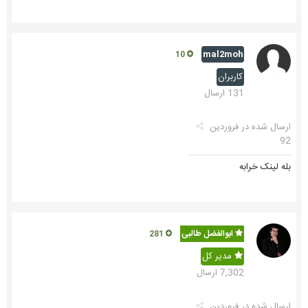
mal2moh
10
کاربران
131 ارسال
ارسال شده در
فروردین
92
بله لینک خرابه
ابوالفضل طالبی
281
مدیر کل
7,302 ارسال
ارسال شده در
فروردین