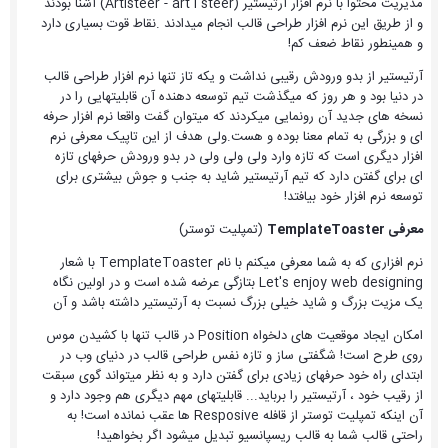
مدیریت محتوا با نرم افزار آرتیستیر (Artisteer - art i steer) آشنا بودند
و از طریق این نرم افزار طراحی قالب انجام میدادند .نقاط قوت بسیاری دارد
و همینطور نقاط ضعف کم!
آرتیستیر از بدو ورودش رقیبی نداشت و یکه تاز تنها نرم افزار طراحی قالب
در دنیا بود و هر روز که میگذشت تیم توسعه دهنده آن قابلیتهایی را در
نسخه های جدید آن رونمایی میکردند که میتوان گفت واقعا نرم افزار حرفه
ای و بزرگی به تمام معنا بوده و هست.ولی هدف از این تاپیک معرفی نرم
افزار دیگری است که تازه وارد ولی ولی ولی در بدو ورودش حرفهای تازه
ای برای گفتن دارد که تیم آرتیستیر شاید به جنب و جوش بیشتری برای
توسعه نرم افزار خود بیافتد!
معرفی TemplateToaster
(تمپلیت توستر)
نرم افزاری که به شما معرفی میکنم با نام TemplateToaster با شعار
Let's enjoy web designing بتازگی عرضه شده است و در اولین نگاه
یک مزیت بزرگ و شاید خیلی بزرگ نسبت به آرتیستیر داشته باشد و آن
امکان ایجاد موقعیت های دلخواه Position در قالب تنها با کشیدن موس
روی طرح است! شگفتی ساز و تازه نفس طراحی قالب در دنیای وب در
ابتدای راه خود حرفهای زیادی برای گفتن دارد و به نظر میتواند گوی سبقت
از رقیب خود ، آرتیستیر را برباید... قابلیتهای مهم دیگری هم وجود دارد و
آن اینکه تمپلیت توستر از قافله Resposive ها عقب نمانده است! به
راحتی قالب شما به قالب ریسپانسیو تبدیل میشود اگر بخواهید!