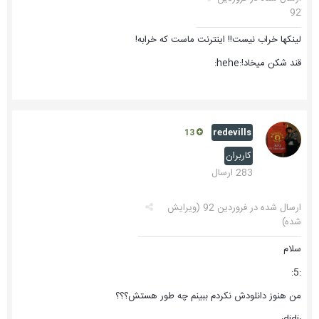
92
لینکها خراب نیست!! اینترنت ماست که خرابه!
قند شکن میخاد!:hehe:
redevills
13
کاربران
283 ارسال
ارسال شده در
فروردین 92
(ویرایش
شده)
سلام
:5:
من هنوز دانلودش نکردم ببینم چه طور هستش؟؟؟