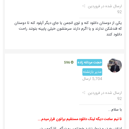
ارسال شده در
فروردین
92
یکی از دوستان دانلود کنه و توی انجمن یا جای دیگر آپلود کنه تا دوستان
که قندشکن ندارند و یا اگرم دارند سرعتشون خیلی پایینه بتونند راحت
دانلود کنند
حجت مردانه زاده
596
مدیر بازنشته
5,704 ارسال
ارسال شده در
فروردین
92
با سلام...
تا نیم ساعت دیگه لینک دانلود مستقیم براتون قرار میدم...
اینقدر به در و دیوار نزنید خودتون رو دیگه...اشکمون در