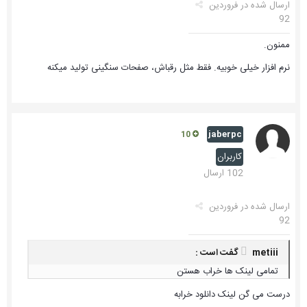
ارسال شده در
فروردین
92
ممنون.
نرم افزار خیلی خوبیه. فقط مثل رقباش، صفحات سنگینی تولید میکنه
jaberpc
10
کاربران
102 ارسال
ارسال شده در
فروردین
92
metiii گفت است :
تمامی لینک ها خراب هستن
درست می گن لینک دانلود خرابه