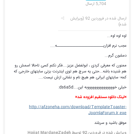
5,704 ارسال
ارسال شده در
فروردین 92
(ویرایش
شده)
اوه اوه اوه...
عجب نرم افزاریـــــــــــــــــــــــــــــــه....
دمشون گرم...
ممنون که معرفی کردی ، ابولفضل عزیز....فکر نکنم کسی تاحالا اسمش رو
هم شنیده باشه...حتی یه سرچ هم توی اینترنت بزنی سایتهای خارجی که
کمه؛ سایتهای ایرانی هم هیچ نام و نشانی ازش نیست....
خیلی خوووووووووووووووبه این...:ds6a5d:
×لینک دانلود مستقیم افزوده شد×
http://afzoneha.com/download/TemplateToaster-
JoomlaForum.Ir.exe
موفق باشید و سربلند
ویرایش شده در
فروردین 92
توسط Hojjat MardaneZadeh