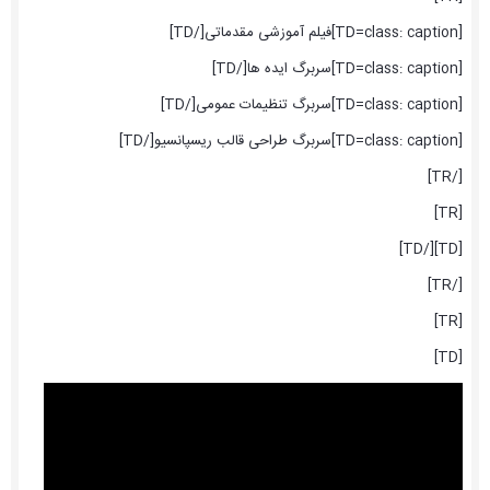
[TD=class: caption]فیلم آموزشی مقدماتی[/TD]
[TD=class: caption]سربرگ ایده ها[/TD]
[TD=class: caption]سربرگ تنظیمات عمومی[/TD]
[TD=class: caption]سربرگ طراحی قالب ریسپانسیو[/TD]
[/TR]
[TR]
[TD][/TD]
[/TR]
[TR]
[TD]