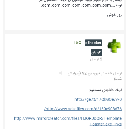
اومد...:oom::oom::oom::oom::oom::oom::oom:
روز خوش
afhacker
10
کاربران
5 ارسال
ارسال شده در
فروردین 92
(ویرایش
شده)
لينك دانلودي مستقيم:
http://ge.tt/17QkGOe/v/0
http://www.solidfiles.com/d/160c908d76/
http://www.mirrorcreator.com/files/HJQRJDQR/Template
Toaster.exe_links