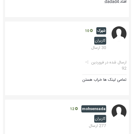
افتاد:dadad4:
شهرک
10
کاربران
30 ارسال
ارسال شده در
فروردین
92
تمامی لینک ها خراب هستن
mohsensada
12
کاربران
277 ارسال