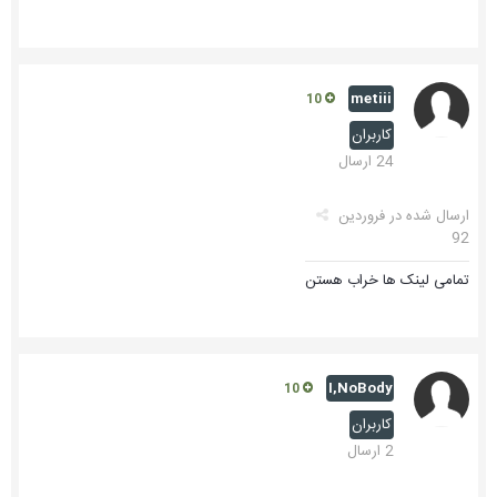
metiii
10
کاربران
24 ارسال
ارسال شده در
فروردین
92
تمامی لینک ها خراب هستن
I,NoBody
10
کاربران
2 ارسال