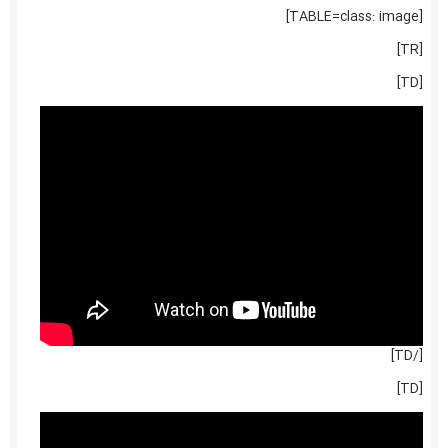
[TABLE=class: image]
[TR]
[TD]
[/TD]
[TD]