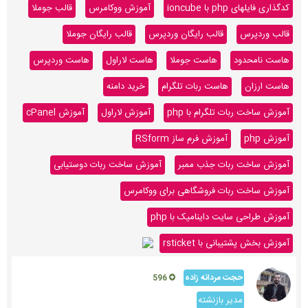
کدگذاری فایلهای php با ioncube
آموزش ووکامرس
قالب جوملا
قالب وردپرس
قالب رایگان وردپرس
قالب رایگان جوملا
هاست نامحدود
هاست جوملا
هاست لاراول
هاست وردپرس
هاست ارزان
هاست ربات تلگرام
خرید دامنه
آموزش ساخت ربات تلگرام با php
آموزش لاراول
آموزش cPanel
آموزش php
آموزش فرم ساز RSform
آموزش ساخت ربات جذب ممبر
آموزش ساخت ربات دوستیابی
آموزش ساخت ربات فروشگاهی برای ووکامرس
آموزش طراحی سایت داینامیک با php
آموزش بخش پشتیبانی با rsticket
حجت مردانه زاده
596
مدیر بازنشته