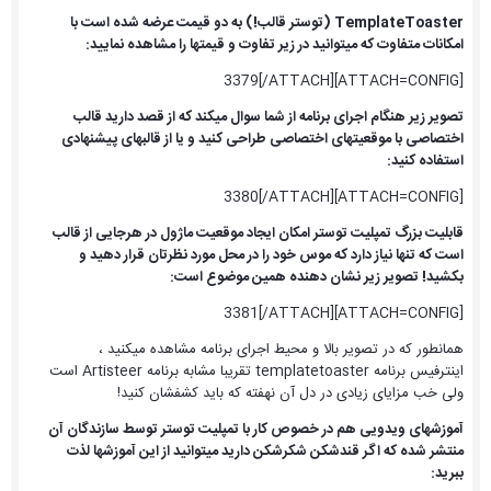
TemplateToaster (توستر قالب!) به دو قیمت عرضه شده است با
امکانات متفاوت که میتوانید در زیر تفاوت و قیمتها را مشاهده نمایید:
[ATTACH=CONFIG]3379[/ATTACH]
تصویر زیر هنگام اجرای برنامه از شما سوال میکند که از قصد دارید قالب
اختصاصی با موقعیتهای اختصاصی طراحی کنید و یا از قالبهای پیشنهادی
استفاده کنید:
[ATTACH=CONFIG]3380[/ATTACH]
قابلیت بزرگ تمپلیت توستر امکان ایجاد موقعیت ماژول در هرجایی از قالب
است که تنها نیاز دارد که موس خود را در محل مورد نظرتان قرار دهید و
بکشید! تصویر زیر نشان دهنده همین موضوع است:
[ATTACH=CONFIG]3381[/ATTACH]
همانطور که در تصویر بالا و محیط اجرای برنامه مشاهده میکنید ،
اینترفیس برنامه templatetoaster تقریبا مشابه برنامه Artisteer است
ولی خب مزایای زیادی در دل آن نهفته که باید کشفشان کنید!
آموزشهای ویدویی هم در خصوص کار با تمپلیت توستر توسط سازندگان آن
منتشر شده که اگر قندشکن شکرشکن دارید میتوانید از این آموزشها لذت
ببرید: