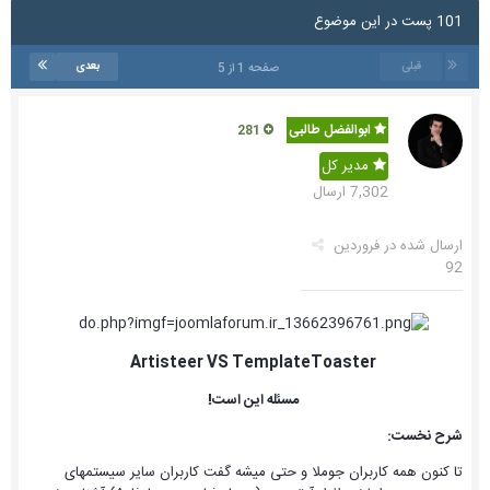
101 پست در این موضوع
قبلی
بعدی
صفحه 1 از 5
ابوالفضل طالبی
281
مدیر کل
7,302 ارسال
ارسال شده در
فروردین
92
Artisteer VS TemplateToaster
مسئله این است!
شرح نخست:
تا کنون همه کاربران جوملا و حتی میشه گفت کاربران سایر سیستمهای