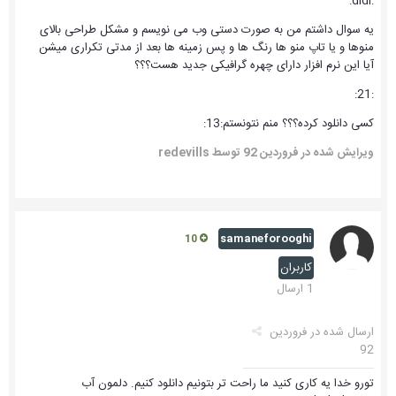
:didi:
یه سوال داشتم من به صورت دستی وب می نویسم و مشکل طراحی بالای
منوها و یا تاپ منو ها رنگ ها و پس زمینه ها بعد از مدتی تکراری میشن
آیا این نرم افزار دارای چهره گرافیکی جدید هست؟؟؟
:21:
کسی دانلود کرده؟؟؟ منم نتونستم:13:
ویرایش شده در
فروردین 92
توسط redevills
samaneforooghi
10
کاربران
1 ارسال
ارسال شده در
فروردین
92
تورو خدا یه کاری کنید ما راحت تر بتونیم دانلود کنیم. دلمون آب