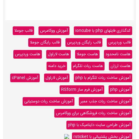
کدگذاری فایلهای php با ioncube
آموزش ووکامرس
قالب جوملا
قالب وردپرس
قالب رایگان وردپرس
قالب رایگان جوملا
هاست نامحدود
هاست جوملا
هاست لاراول
هاست وردپرس
هاست ارزان
هاست ربات تلگرام
خرید دامنه
آموزش ساخت ربات تلگرام با php
آموزش لاراول
آموزش cPanel
آموزش php
آموزش فرم ساز RSform
آموزش ساخت ربات جذب ممبر
آموزش ساخت ربات دوستیابی
آموزش ساخت ربات فروشگاهی برای ووکامرس
آموزش طراحی سایت داینامیک با php
آموزش بخش پشتیبانی با rsticket