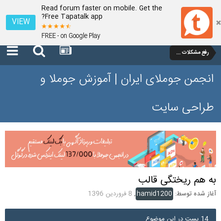
Read forum faster on mobile. Get the
Free Tapatalk app?
VIEW
FREE - on Google Play
رفع مشکلات و سوالات عمومی جوملا 3 تا 3.9
انجمن جوملای ایران | آموزش جوملا و
طراحی سایت
به هم ریختگی قالب
آغاز شده توسط:
hamid1200
,
8 فروردین 1396
14 پست در این موضوع