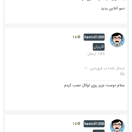
دمو آنلاین بدید
hamid1200
14
کاربران
103 ارسال
ارسال شده در
فروردین
96
سلام دوست عزیز روی لوکال نصب کردم
hamid1200
14