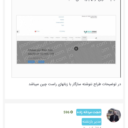
در توضیحات طراح ننوشته سازگار با زبانهای راست چین میباشد
حجت مردانه زاده
596
مدیر بازنشته