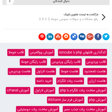
دنبال کنندگان
2
بازگشت به لیست عناوین تاپیک
رفع مشکلات و سوالات عمومی جوملا 3 تا 3.9
کدگذاری فایلهای php با ioncube
آموزش ووکامرس
قالب جوملا
قالب وردپرس
قالب رایگان وردپرس
قالب رایگان جوملا
هاست نامحدود
هاست جوملا
هاست لاراول
هاست وردپرس
هاست ارزان
هاست ربات تلگرام
خرید دامنه
آموزش ساخت ربات تلگرام با php
آموزش لاراول
آموزش cPanel
آموزش php
آموزش فرم ساز RSform
آموزش ساخت ربات جذب ممبر
آموزش ساخت ربات دوستیابی