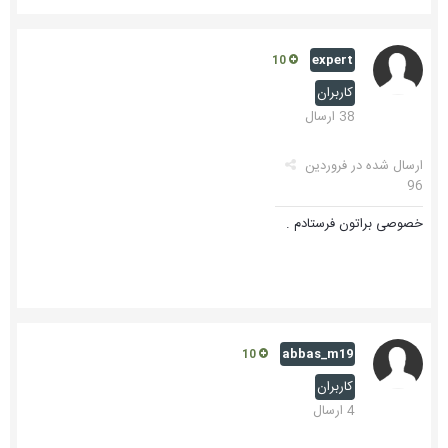
expert
10
کاربران
38 ارسال
ارسال شده در
فروردین
96
خصوصی براتون فرستادم .
abbas_m19
10
کاربران
4 ارسال