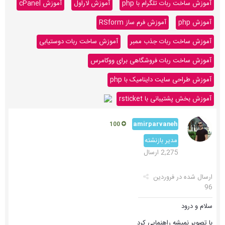
آموزش ساخت ربات تلگرام با php
آموزش لاراول
آموزش cPanel
آموزش php
آموزش فرم ساز RSform
آموزش ساخت ربات جذب ممبر
آموزش ساخت ربات دوستیابی
آموزش ساخت ربات فروشگاهی برای ووکامرس
آموزش طراحی سایت داینامیک با php
آموزش بخش پشتیبانی با rsticket
amirparvaneh
100
مدیر بازنشته
2,275 ارسال
ارسال شده در
فروردین
96
سلام و درود
با تصویر نمیشه راهنمایی کرد