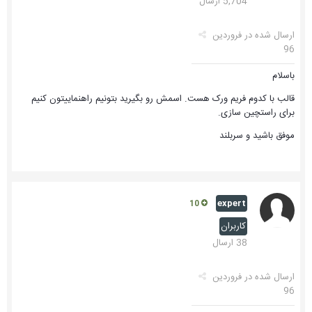
5,704 ارسال
ارسال شده در
فروردین
96
باسلام
قالب با کدوم فریم ورک هست. اسمش رو بگیرید بتونیم راهنماییتون کنیم
برای راستچین سازی.
موفق باشید و سربلند
expert
10
کاربران
38 ارسال
ارسال شده در
فروردین
96