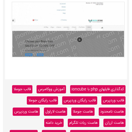
کدگذاری فایلهای php با ioncube
آموزش ووکامرس
قالب جوملا
قالب وردپرس
قالب رایگان وردپرس
قالب رایگان جوملا
هاست نامحدود
هاست جوملا
هاست لاراول
هاست وردپرس
هاست ارزان
هاست ربات تلگرام
خرید دامنه