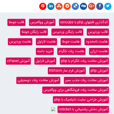
کدگذاری فایلهای php با ioncube
آموزش ووکامرس
قالب جوملا
قالب وردپرس
قالب رایگان وردپرس
قالب رایگان جوملا
هاست نامحدود
هاست جوملا
هاست لاراول
هاست وردپرس
هاست ارزان
هاست ربات تلگرام
خرید دامنه
آموزش ساخت ربات تلگرام با php
آموزش لاراول
آموزش cPanel
آموزش php
آموزش فرم ساز RSform
آموزش ساخت ربات جذب ممبر
آموزش ساخت ربات دوستیابی
آموزش ساخت ربات فروشگاهی برای ووکامرس
آموزش طراحی سایت داینامیک با php
آموزش بخش پشتیبانی با rsticket