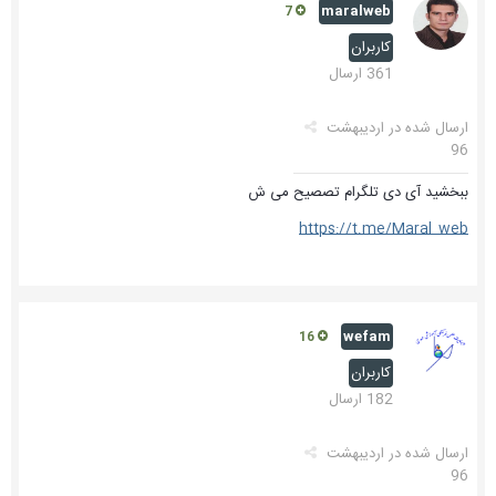
maralweb
7
کاربران
361 ارسال
ارسال شده در
اردیبهشت
96
ببخشید آی دی تلگرام تصصیح می ش
https://t.me/Maral_web
wefam
16
کاربران
182 ارسال
ارسال شده در
اردیبهشت
96