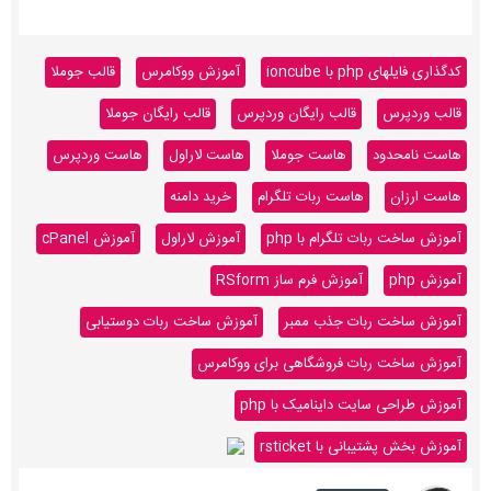
کدگذاری فایلهای php با ioncube
آموزش ووکامرس
قالب جوملا
قالب وردپرس
قالب رایگان وردپرس
قالب رایگان جوملا
هاست نامحدود
هاست جوملا
هاست لاراول
هاست وردپرس
هاست ارزان
هاست ربات تلگرام
خرید دامنه
آموزش ساخت ربات تلگرام با php
آموزش لاراول
آموزش cPanel
آموزش php
آموزش فرم ساز RSform
آموزش ساخت ربات جذب ممبر
آموزش ساخت ربات دوستیابی
آموزش ساخت ربات فروشگاهی برای ووکامرس
آموزش طراحی سایت داینامیک با php
آموزش بخش پشتیبانی با rsticket