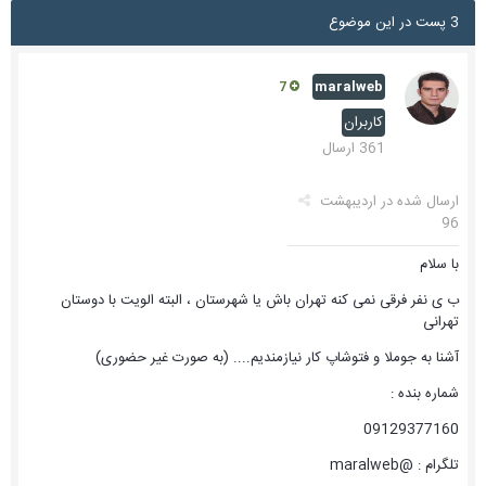
3 پست در این موضوع
maralweb
7
کاربران
361 ارسال
ارسال شده در
اردیبهشت
96
با سلام
ب ی نفر فرقی نمی کنه تهران باش یا شهرستان ، البته الویت با دوستان
تهرانی
آشنا به جوملا و فتوشاپ کار نیازمندیم.... (به صورت غیر حضوری)
شماره بنده :
09129377160
تلگرام : @maralweb