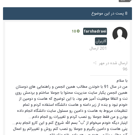
8 پست در این موضوع
farshadraei
10
کاربران
201 ارسال
ارسال شده در
مهر
96
با سلام
من در سال 91 با خوندن مطالب همین انجمن و راهنمایی های دوستان
همین انجمن یکبار سایت مدیریت محتوا با جوملا ساختم و بردمش روی
نت و اتفاقا موفقیت آمیز هم بود، با این توضیح که هاست و دومین از
خودم نبود و بنده از زیر دامنه و هاست دانشگاه استفاده کردم و تمام
تنظیمات مربوط به هاست و دامین رو مسئول سایت دانشگاه انجام داده
بودن و من فقط جوملا رو نصب کردم و تغییرات رو انجام دادم...
اینبار دیگه خودم میخوام از "ب" بسم الله شروع کنم و این کارو انجام بدم...
ینی هاست و دامین بگیرم و جوملا رو نصب کنم روش و تغییراتم رو اعمال
کنم مطلب بذارم، همه چی هم یادم رفته متاسفانه