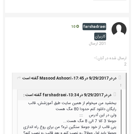
farshadraei
10
کاربران
201 ارسال
ارسال شده در
آبان
2
در در 9/29/2017 در 17:45،
Masood Ashoori
گفته است
:
در در 9/29/2017 در 13:34،
farshadraei
گفته است :
ببخشید من میخوام از همین سایت طبق آموزشش، قالب
رایگان دانلود کنم حدودا 80 مگ هست
ولی در این آدرس ::::
جوملا 3 کلا 7 الی 8 مگ هست...
ینی قالب از خود جوملا سنگین تره؟ من برای روع راه اندازی
جوملا باید اول جولا3 رو نصب کنم و بعد قالب رو نصب کنم؟