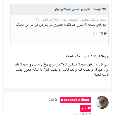
جوملا 3 کلا 7 الی 8 مگ هست...
ینی قالب از خود جوملا سنگین تره؟ من برای روع راه اندازی جوملا باید
اول جولا3 رو نصب کنم و بعد قالب رو نصب کنم؟ یا اینکه همون نصب
قالب کافیه؟
Masood Ashoori
232
مدیر
4,412 ارسال