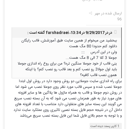
ارسال شده در
مهر
96
در در 9/29/2017 در 13:34،
farshadraei
گفته است :
ببخشید من میخوام از همین سایت طبق آموزشش، قالب رایگان
دانلود کنم حدودا 80 مگ هست
ولی در این آدرس ::::
جوملا 3 کلا 7 الی 8 مگ هست...
ینی قالب از خود جوملا سنگین تره؟ من برای روع راه اندازی جوملا
باید اول جولا3 رو نصب کنم و بعد قالب رو نصب کنم؟ یا اینکه
همون نصب قالب کافیه؟
برای راه اندازی سایت جوملایی دو روش وجود دارد در روش اول ابتدا
جوملا نصب شده و سپس قالب مورد نظر روی جوملا نصب می شود اما
در روش دوم جوملا و قالب به همراه ماژول ها پلاگین ها و سایر افزونه
های مورد نیاز به طور همزمان نصب می شود که به آن بسته نصب سریع
می گویند این بسته سایز های متفاوتی دارد متناسب با تعداد افزونه های
داخل آن در نتیجه حجم فایل بسته نصبی تاثیری روی عملکرد سایت ندارد
و با توجه به حجم بالای فایل شما این فایل بسته نصب سریع می‌باشد
1 کاربر پسند دیده است