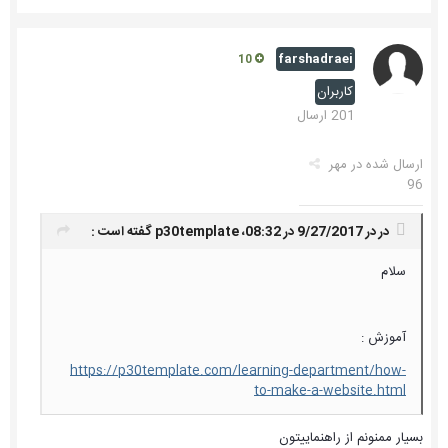
farshadraei
10
کاربران
201 ارسال
ارسال شده در
مهر
96
در در 9/27/2017 در 08:32،
p30template
گفته است :
سلام
آموزش :
https://p30template.com/learning-department/how-
to-make-a-website.html
بسیار ممنونم از راهنماییتون