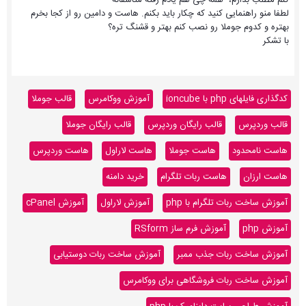
لطفا منو راهنمایی کنید که چکار باید بکنم. هاست و دامین رو از کجا بخرم
بهتره و کدوم جوملا رو نصب کنم بهتر و قشنگ تره؟
با تشکر
کدگذاری فایلهای php با ioncube
آموزش ووکامرس
قالب جوملا
قالب وردپرس
قالب رایگان وردپرس
قالب رایگان جوملا
هاست نامحدود
هاست جوملا
هاست لاراول
هاست وردپرس
هاست ارزان
هاست ربات تلگرام
خرید دامنه
آموزش ساخت ربات تلگرام با php
آموزش لاراول
آموزش cPanel
آموزش php
آموزش فرم ساز RSform
آموزش ساخت ربات جذب ممبر
آموزش ساخت ربات دوستیابی
آموزش ساخت ربات فروشگاهی برای ووکامرس