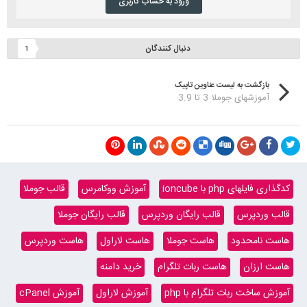
ورود به حساب کاربری
دنبال کنندگان
1
بازگشت به لیست عناوین تاپیک
آموزشهای جوملا 3 تا 3.9
کدگذاری فایلهای php با ioncube
آموزش ووکامرس
قالب جوملا
قالب وردپرس
قالب رایگان وردپرس
قالب رایگان جوملا
هاست نامحدود
هاست جوملا
هاست لاراول
هاست وردپرس
هاست ارزان
هاست ربات تلگرام
خرید دامنه
آموزش ساخت ربات تلگرام با php
آموزش لاراول
آموزش cPanel