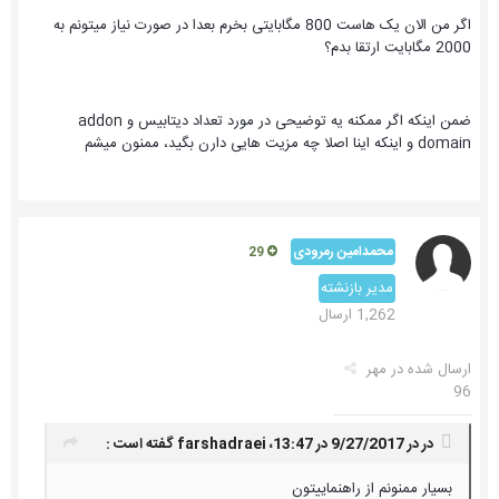
اگر من الان یک هاست 800 مگابایتی بخرم بعدا در صورت نیاز میتونم به
2000 مگابایت ارتقا بدم؟
ضمن اینکه اگر ممکنه یه توضیحی در مورد تعداد دیتابیس و addon
domain و اینکه اینا اصلا چه مزیت هایی دارن بگید، ممنون میشم
محمدامین رمرودی
29
مدیر بازنشته
1,262 ارسال
ارسال شده در
مهر
96
در در 9/27/2017 در 13:47،
farshadraei
گفته است :
بسیار ممنونم از راهنماییتون