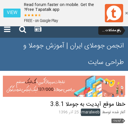
Read forum faster on mobile. Get the
Free Tapatalk app?
VIEW
FREE - on Google Play
رفع مشکلات و سوالات عمومی جوملا 3 تا 3.9
انجمن جوملای ایران | آموزش جوملا و
طراحی سایت
خطا موقع آپدیت به جوملا 3.8.1
آغاز شده توسط:
maralweb
,
25 آذر 1396
آپدیت