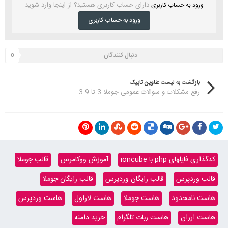
دارای حساب کاربری هستید؟ از اینجا وارد شوید
ورود به حساب کاربری
ورود به حساب کاربری
دنبال کنندگان
0
بازگشت به لیست عناوین تاپیک
رفع مشکلات و سوالات عمومی جوملا 3 تا 3.9
کدگذاری فایلهای php با ioncube
آموزش ووکامرس
قالب جوملا
قالب وردپرس
قالب رایگان وردپرس
قالب رایگان جوملا
هاست نامحدود
هاست جوملا
هاست لاراول
هاست وردپرس
هاست ارزان
هاست ربات تلگرام
خرید دامنه