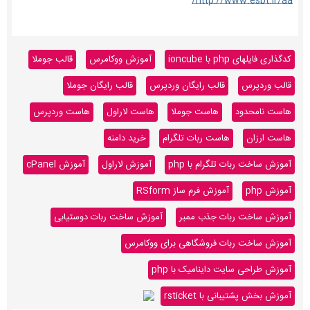
http://www.esbt.ir/aa/
کدگذاری فایلهای php با ioncube
آموزش ووکامرس
قالب جوملا
قالب وردپرس
قالب رایگان وردپرس
قالب رایگان جوملا
هاست نامحدود
هاست جوملا
هاست لاراول
هاست وردپرس
هاست ارزان
هاست ربات تلگرام
خرید دامنه
آموزش ساخت ربات تلگرام با php
آموزش لاراول
آموزش cPanel
آموزش php
آموزش فرم ساز RSform
آموزش ساخت ربات جذب ممبر
آموزش ساخت ربات دوستیابی
آموزش ساخت ربات فروشگاهی برای ووکامرس
آموزش طراحی سایت داینامیک با php
آموزش بخش پشتیبانی با rsticket