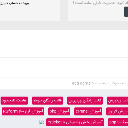
ام کنید. عضویت خیلی ساده است !
ورود به حساب کاربری
بات ممبرگیر در هاست add domain
لب وردپرس
قالب رایگان وردپرس
قالب رایگان جوملا
هاست نامحدود
موزش لاراول
آموزش cPanel
آموزش php
آموزش فرم ساز RSform
 با php
آموزش بخش پشتیبانی با rsticket