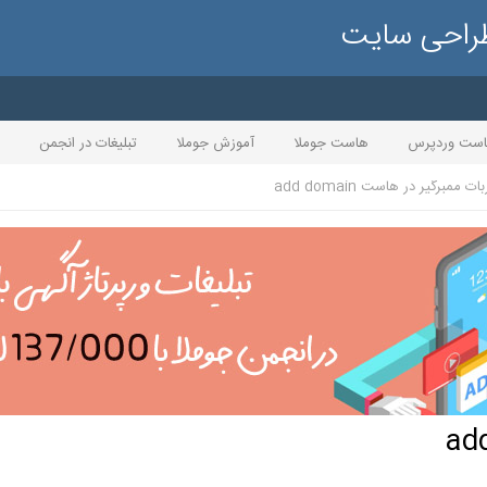
طراحی سایت
ست وردپرس
هاست جوملا
آموزش جوملا
تبلیغات در انجمن
بات ممبرگیر در هاست add domain