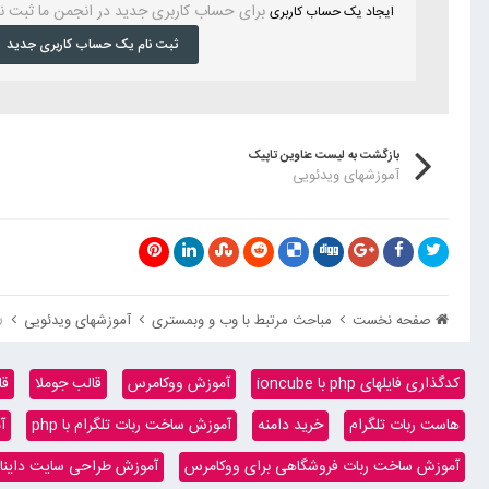
برای حساب کاربری جدید در انجمن ما ثبت ن
ایجاد یک حساب کاربری
ثبت نام یک حساب کاربری جدید
بازگشت به لیست عناوین تاپیک
آموزشهای ویدئویی
ر
صفحه نخست
مباحث مرتبط با وب و وبمستری
آموزشهای ویدئویی
کدگذاری فایلهای php با ioncube
آموزش ووکامرس
قالب جوملا
قا
هاست ربات تلگرام
خرید دامنه
آموزش ساخت ربات تلگرام با php
آ
آموزش ساخت ربات فروشگاهی برای ووکامرس
آموزش طراحی سایت داینامیک