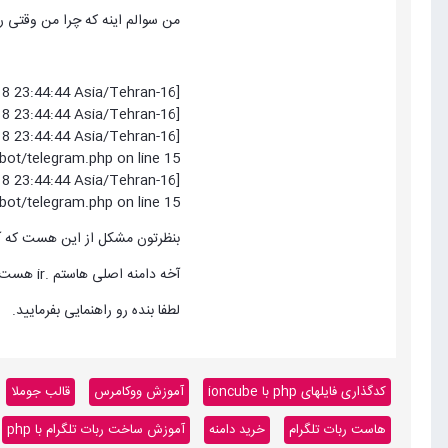
من سوالم اینه که چرا من وقتی رباتم رو میخوام دستور get me , getupdates رو در
[16-Jul-2018 23:44:44 Asia/Tehran] PHP Notice: Undefined variable: token in /home/ithadiir/botithadi.com/jok_bot/telegram.php on line 14
[16-Jul-2018 23:44:44 Asia/Tehran] PHP Notice: Trying to get property of non-object in /home/ithadiir/botithadi.com/jok_bot/telegram.php on line 14
bot/telegram.php on line 15
bot/telegram.php on line 15
بنظرتون مشکل از این هست که آدرس ادد دومین(www.botithadi.com/jok_bot) رو به عنوا
آخه دامنه اصلی هاستم .ir هست و نمیتونم به عنوان دامنه مورد تایید تلگرام انتخاب کنیم.
لطفا بنده رو راهنمایی بفرمایید.
کدگذاری فایلهای php با ioncube
آموزش ووکامرس
قالب جوملا
هاست ربات تلگرام
خرید دامنه
آموزش ساخت ربات تلگرام با php