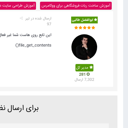
آموزش ساخت ربات فروشگاهی برای ووکامرس
آموزش طراحی سایت داینا
ارسال شده در
تیر
ابوالفضل طالبی
97
این تابع روی هاست شما غیر فعا
file_get_contents()
مدیر کل
281
7,302 ارسال
برای ارسال ن