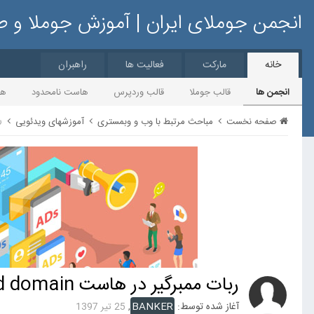
انجمن جوملای ایران | آموزش جوملا و 
خانه
مارکت
فعالیت ها
راهبران
انجمن ها
قالب جوملا
قالب وردپرس
هاست نامحدود
ها
ر
صفحه نخست
مباحث مرتبط با وب و وبمستری
آموزشهای ویدئویی
ربات ممبرگیر در هاست add domain
آغاز شده توسط:
BANKER
,
25 تیر 1397