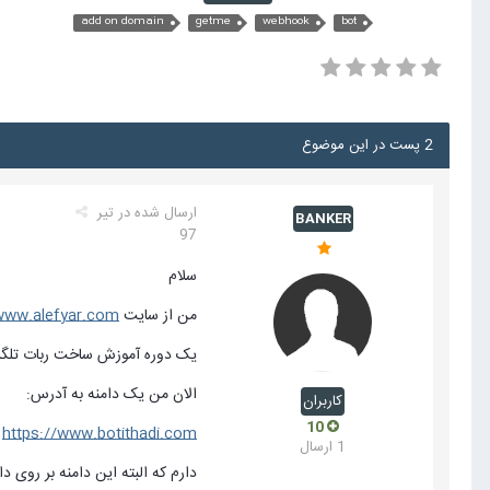
add on domain
getme
webhook
bot
2 پست در این موضوع
ارسال شده در
تیر
BANKER
97
سلام
من از سایت
www.alefyar.com/
یک دوره آموزش ساخت ربات تلگرامی با کمک هاست و s
الان من یک دامنه به آدرس:
کاربران
10
https://www.botithadi.com
1 ارسال
دارم که البته این دامنه بر روی د