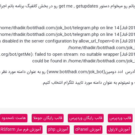
 بخش کانفیگ برنامه باتم اجرا کنم خطای زیر رو میده؟
ttps:// wrapper is disabled in the server configuration by allow_url_fopen=0 in
/home/ithadiir/botithadi.com/jok_
tps://api.telegram.org/bot/getMe): failed to open stream: no suitable wrapper
could be found in /home/ithadiir/botithadi.com/jok_
ن دامنه مورد نظر برای ربات تلگرام انحاب کردم؟
قالب وردپرس
قالب رایگان وردپرس
قالب رایگان جوملا
هاست نامحدود
آموزش لاراول
آموزش cPanel
آموزش php
آموزش فرم ساز RSform