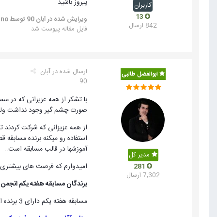
پیروز باشید
کاربران
13
ویرایش شده در
آبان 90
توسط tarantino
842 ارسال
فایل مقاله پیوست شد
ارسال شده در
آبان
ابوالفضل طالبی
90
با تشکر از همه عزیزانی که در مس
صورت چشم گیر وجود نداشت ولی 
از همه عزیزانی که شرکت کردند ت
استفاده رو میکنه برنده مسابقه 
آموزشها در قالب مسابقه است..
مدیر کل
امیدوارم که فرصت های بیشتری در
281
7,302 ارسال
برندگان مسابقه هفته یکم انجمن 
مسابقه هفته یکم دارای 3 برنده است که به ترتیب زیر معرفی میگردند: