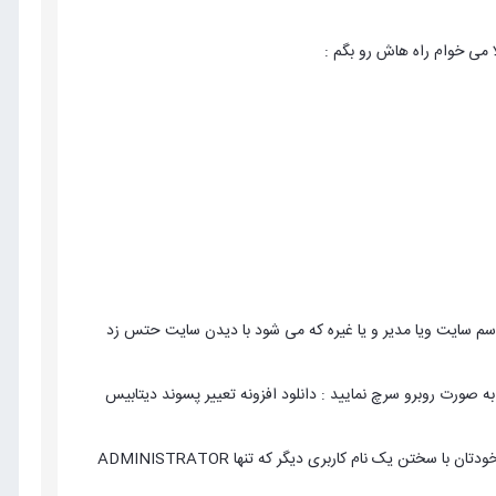
ا می خوام راه هاش رو بگم :
اسم سایت ویا مدیر و یا غیره که می شود با دیدن سایت حتس زد
د به صورت روبرو سرچ نمایید : دانلود افزونه تعییر پسوند دیتابیس
3 - ابتدا سعی کنید super administrator خود را نام کاربریش را تغییر دهید و سپس پسوورد مناسب را انتخاب . خودتان با سختن یک نام کاربری دیگر که تنها ADMINISTRATOR