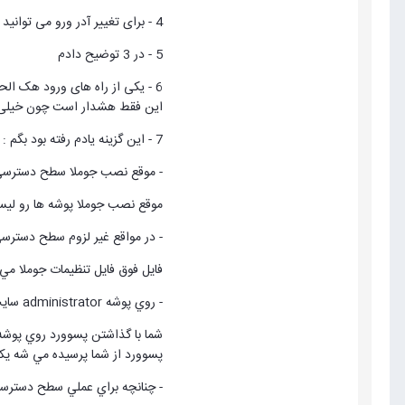
4 - برای تغییر آدر ورو می توانید از پلاگین های موجود تعییر آدرس ورود به ادمین جوملا استفاده نمایید
5 - در 3 توضیح دادم
6 - یکی از راه های ورود هک الح
این فقط هشدار است چون خیلی از
7 - این گزینه یادم رفته بود بگم :
- موقع نصب جوملا سطح دسترسي پو
موقع نصب جوملا پوشه ها رو ليس
- در مواقع غير لزوم سطح دسترسي configuration.php را 555 قرار د
فايل فوق فايل تنظيمات جوملا مي باشد 
- روي پوشه administrator سايت خودتون پسوورد بزاريد.
شما با گذاشتن پسوورد روي پوشه 
پسوورد از شما پرسيده مي شه يك
- چنانچه براي عملي سطح دسترسي پ