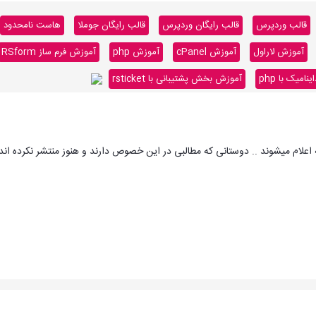
قالب وردپرس
قالب رایگان وردپرس
قالب رایگان جوملا
هاست نامحدود
آموزش لاراول
آموزش cPanel
آموزش php
آموزش فرم ساز RSform
میک با php
آموزش بخش پشتیبانی با rsticket