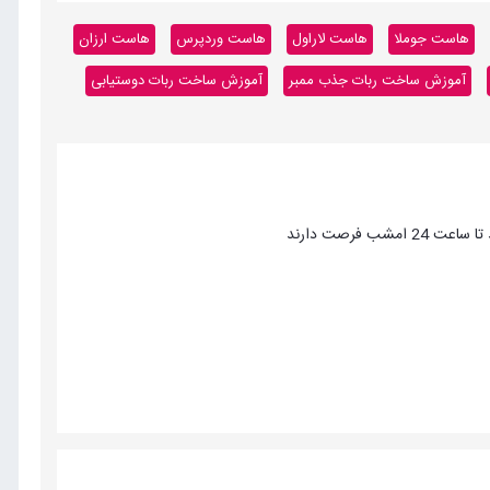
هاست جوملا
هاست لاراول
هاست وردپرس
هاست ارزان
آموزش ساخت ربات جذب ممبر
آموزش ساخت ربات دوستیابی