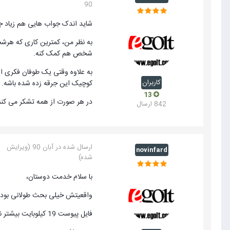
90
شاید اندک جواب هایی هم زیاد جا
به نظر من، کمترین کاری که هر
شخص هم کمک کنه.
به علاوه وقتی یک طوفان فکری از
کاربران
کوچیک این جرقه زده شده باشه.
13
در هر صورت از همه تشکر می کنم
842 ارسال
ارسال شده در
آبان 90
(ویرایش
novinfard
شده)
با سلام خدمت دوستان،
واقعیتش خیلی بحث طولانی بود و 
فایل پیوست 19 کیلوبایت بیشتر نمیذاره. جای دیگه آپلود کردم: