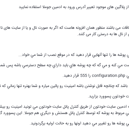
اقات می باشند منظور همان افزونه هاست که اگر به صورت نال و یا از سایت های نا 
 نال ها به درستی کار می کنند.
شه ها را تنها آنهايي قرار دهيد كه در موقع نصب از شما مي خواد...
ت مي كنه و مي گه كه چه پوشه هاي بايد داراي چه سطح دسترسي باشه پس شما 
هيد.
كه چنانچه قابل نوشتن باشه امينيت رو پائين مياره و شما بهتره تنها زماني كه نياز به نصب و
ادمين سايت خودتون از طريق كنترل پانل سايت خودتون مي تونيد امينيت رو بيشتر 
ي مربوط به پوشه كه توسط كنترل پانل هستش و ديگري هم جوملا. اين پسوورد گذا
وشه ها رو تغيير مي دهيد اونها رو به حالت اوليه برگردونيد.