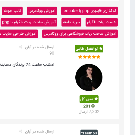
کدگذاری فایلهای php با ioncube
آموزش ووکامرس
قالب جوملا
هاست ربات تلگرام
خرید دامنه
آموزش ساخت ربات تلگرام با php
آموزش ساخت ربات فروشگاهی برای ووکامرس
آموزش طراحی سایت داینا
ارسال شده در
آبان
ابوالفضل طالبی
90
امشب ساعت 24 برندگان مسابقه اعلام میشوند .. دوستانی که مطالبی در این خصوص دارند و هنوز منتشر نکرده اند تا ساعت 24 امشب فرصت دارند
مدیر کل
281
7,302 ارسال
ارسال شده در
آبان
treemp3