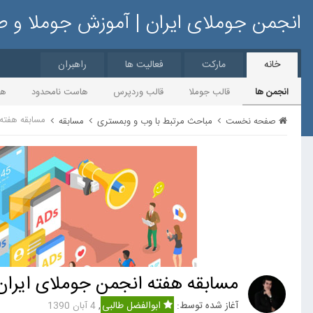
انجمن جوملای ایران | آموزش جوملا و 
خانه
مارکت
فعالیت ها
راهبران
انجمن ها
قالب جوملا
قالب وردپرس
هاست نامحدود
ها
مسابقه هفته 
صفحه نخست
مباحث مرتبط با وب و وبمستری
مسابقه
مسابقه هفته انجمن جوملای ایران
آغاز شده توسط:
ابوالفضل طالبی
,
4 آبان 1390