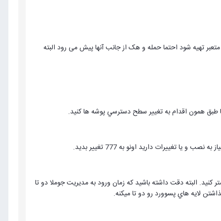
متعبر تهیه شود احتما حمله و هک از جانب آنها پیش می رود البته
طبق همون اقدام به تغيير سطح دسترسي پوشه ها كنيد.
 يا تغييرات داريد اونو به 777 تغيير بديد.
كنيد. البته دقت داشته باشيد كه زمان ورود به مديريت جوملا دو تا
شتن لايه هاي پسوورد رو دو تا ميكنه.