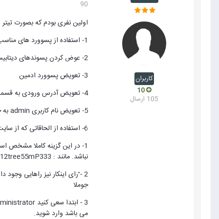
90
اولین نفری بودم که بصورت تیتر و
1- استفاده از پسوورد های مناسب که ادغامی از حروف کوچم و بزرگ و اعداد می باشد.
2- عوض کردن پسوندهای دیتابیس
3- تعویض پسوورد ادمین
کاربران
10
4- تعویض آدرس ورودی به قسمت ادمین
105 ارسال
5- تعویض نام کاربری admin به چیز دیگر
6- استفاده از الحاقاتی که از سایت های معتبر مثل joomla.org تهیه شده اند.
1- در این گزینه کاملا مشخص اس
نباشد. مانند : ALI12tree55mP333
2 - ّرای اینکار نیز راهایی وجود
جوملا
می باشد وارد شوید.