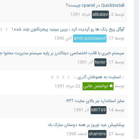
QuickInstall در cpanel چیست؟
توسط
2 خرداد 1391
,
alibalavi
گوگل پیج رنک ها رو آپدیت کرد ، برین ببینید پیجرنکتون چند شده !
2
1
توسط
17 آبان 1390
,
amin.poorsaeed
سیستم خبری با قالب اختصاصی دیتاکدرز بر پایه سیستم مدیریت محتوا جو
توسط
17 آذر 1391
,
Noter
:: تسلیت به هموطنان آذری ::
4
3
2
1
توسط
ابوالفضل طالبی
,
22 مرداد 1391
سایز استاندارد بنر بالای سایت ؟؟!!!
توسط
14 آذر 1391
,
MRT69
پیشاپیش عید نوروز بر همه دوستان مبارک باد
توسط
27 اسفند 1390
,
shamimi