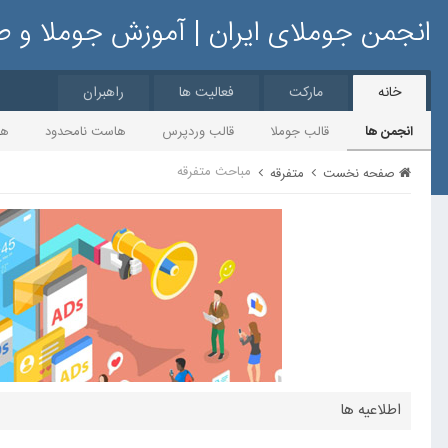
انجمن جوملای ایران | آموزش جوملا و 
خانه
مارکت
فعالیت ها
راهبران
انجمن ها
قالب جوملا
قالب وردپرس
هاست نامحدود
ها
مباحث متفرقه
صفحه نخست
متفرقه
اطلاعیه ها