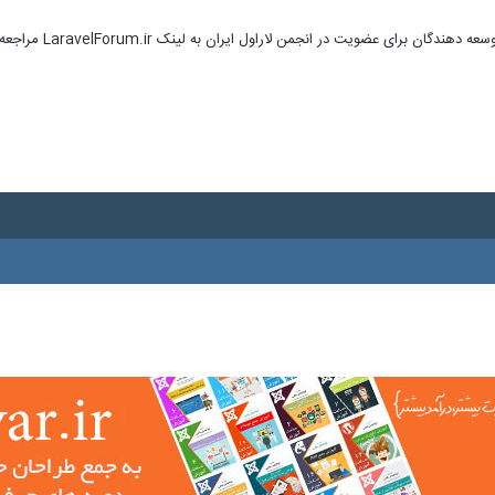
ای عضویت در انجمن لاراول ایران به لینک LaravelForum.ir مراجعه نمایید