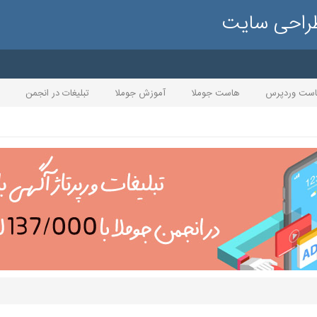
طراحی سایت
ست وردپرس
هاست جوملا
آموزش جوملا
تبلیغات در انجمن