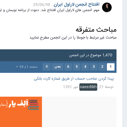
افتتاح انجمن لاراول ایران
29/06/98
مهم: انجمن های لاراول ایران افتتاح شد. دعوت از برنامه نویسان و توسعه دهندگان بر
مباحث متفرقه
مباحث غیر مرتبط با جوملا را در این انجمن مطرح نمایید
1,470 موضوع در این انجمن
6
5
4
3
2
1
صفحه 1 از 59
بعدی
پیدا کردن صاحب حساب از طریق شماره کارت بانکی
توسط
21 مهر 1391
,
saeedtkh