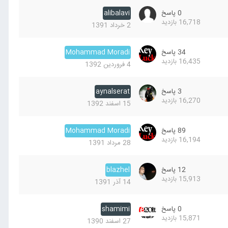
0
پاسخ
alibalavi
16,718
بازدید
2 خرداد 1391
34
پاسخ
Mohammad Moradi
16,435
بازدید
4 فروردین 1392
3
پاسخ
aynalserat
16,270
بازدید
15 اسفند 1392
89
پاسخ
Mohammad Moradi
16,194
بازدید
28 مرداد 1391
12
پاسخ
blazhel
15,913
بازدید
14 آذر 1391
0
پاسخ
shamimi
15,871
بازدید
27 اسفند 1390