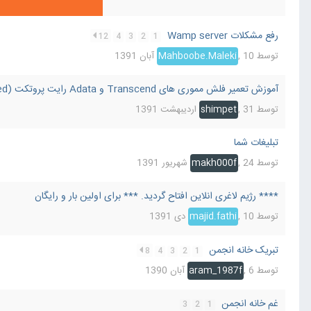
رفع مشکلات Wamp server
12
4
3
2
1
توسط
10 آبان 1391
,
Mahboobe.Maleki
آموزش تعمیر فلش مموری های Transcend و Adata رایت پروتکت (write protected)
توسط
31 اردیبهشت 1391
,
shimpet
تبلیغات شما
توسط
24 شهریور 1391
,
makh000f
**** رژیم لاغری انلاین افتاح گردید. *** برای اولین بار و رایگان
توسط
10 دی 1391
,
majid.fathi
تبریک خانه انجمن
8
4
3
2
1
توسط
6 آبان 1390
,
aram_1987f
غم خانه انجمن
3
2
1