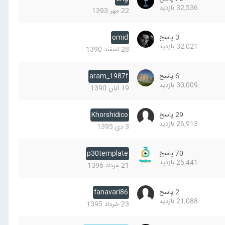
32,536
بازدید
22 مهر 1393
3
پاسخ
omid
32,021
بازدید
28 اسفند 1390
6
پاسخ
aram_1987f
30,009
بازدید
19 آبان 1390
29
پاسخ
Khorshidico
26,913
بازدید
3 دی 1395
70
پاسخ
p30template
25,441
بازدید
21 مرداد 1396
2
پاسخ
fanavari86
21,088
بازدید
23 خرداد 1395