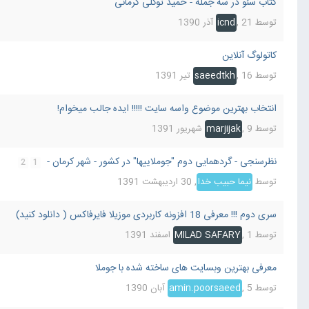
کتاب سئو در سه جمله - حمید توکلی کرمانی
توسط
21 آذر 1390
,
icnd
کاتولوگ آنلاین
توسط
16 تیر 1391
,
saeedtkh
انتخاب بهترین موضوع واسه سایت !!!!! ایده جالب میخوام!
توسط
9 شهریور 1391
,
marjijak
نظرسنجی - گردهمایی دوم "جوملاییها" در کشور - شهر کرمان -
2
1
توسط
نیما حبیب خدا
,
30 اردیبهشت 1391
سری دوم !!! معرفی 18 افزونه کاربردی موزیلا فایرفاکس ( دانلود کنید)
توسط
1 اسفند 1391
,
MILAD SAFARY
معرفی بهترین وبسایت های ساخته شده با جوملا
توسط
5 آبان 1390
,
amin.poorsaeed