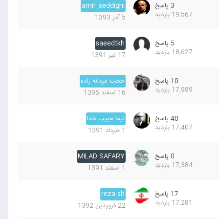
3
پاسخ
amir_seddighi
19,567
بازدید
5 آذر 1393
5
پاسخ
saeedtkh
18,627
بازدید
17 تیر 1391
10
پاسخ
حجت مردانه زاده
17,989
بازدید
16 اسفند 1395
40
پاسخ
نیما حبیب خدا
17,407
بازدید
1 خرداد 1391
0
پاسخ
MILAD SAFARY
17,384
بازدید
1 اسفند 1391
17
پاسخ
reza.sh
17,281
بازدید
22 فروردین 1392