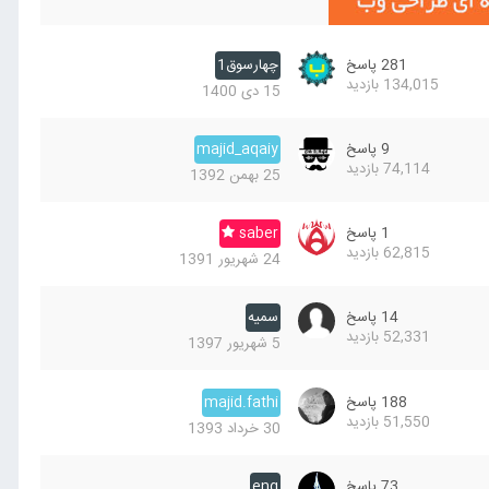
281
پاسخ
چهارسوق1
134,015
بازدید
15 دی 1400
9
پاسخ
majid_aqaiy
74,114
بازدید
25 بهمن 1392
1
پاسخ
saber
62,815
بازدید
24 شهریور 1391
14
پاسخ
سميه
52,331
بازدید
5 شهریور 1397
188
پاسخ
majid.fathi
51,550
بازدید
30 خرداد 1393
73
پاسخ
eng