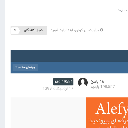
برای دنبال کردن، ابتدا وارد شوید
دنبال کنندگان
3
چیدمان مطالب
16
پاسخ
hadi49581
198,557
بازدید
17 اردیبهشت 1399