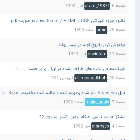
توسط
6 آبان 1390
,
aram_1987f
دانلود جزوه آموزشی Java Script / HTML / CSS به صورت pdf
توسط
25 اسفند 1390
,
omid
فراموش کردن تاریخ تولد در فیس بوک
توسط
17 آبان 1390
,
novinfard
تاپیک معرفی قالب های طراحی شده در ایران برای جوملا
2
1
توسط
20 فروردین 1392
,
ali.masoudkhah
فایل htaccess سئو شده و بهینه شده و تنظیم شده مخصوص جوملا
1
توسط
7 اسفند 1392
,
majid_aqaiy
مشکل فونت فارسی هنگام تبدیل اکسل به csv ??
توسط
4 مهر 1392
,
drsmsco