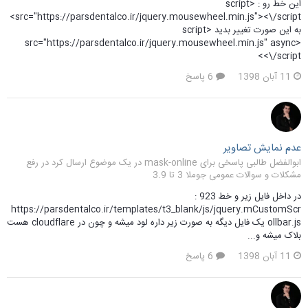
این خط رو : <script
src="https://parsdentalco.ir/jquery.mousewheel.min.js"><\/script>
به این صورت تغییر بدید <script
src="https://parsdentalco.ir/jquery.mousewheel.min.js" async>
<\/script>
11 آبان 1398
6 پاسخ
عدم نمایش تصاویر
ابوالفضل طالبی پاسخی برای mask-online در یک موضوع ارسال کرد در
رفع
مشکلات و سوالات عمومی جوملا 3 تا 3.9
در داخل فایل زیر و خط 923 :
https://parsdentalco.ir/templates/t3_blank/js/jquery.mCustomScr
ollbar.js یک فایل دیگه به صورت زیر داره لود میشه و چون در cloudflare هست
بلاک میشه و...
11 آبان 1398
6 پاسخ