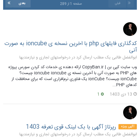
قبلی
بعدی
صفحه 1 از 289
کدگذاری فایلهای php با اخرین نسخه ی ioncube به صورت
آنی
ابوالفضل طالبی یک مطلب ارسال کرد در
درخواستهای تجاری و نیازمندیها
وب سایت کپی بن | CopyBan.ir ارائه دهنده ی خدمات کد کردن سورس پروژه
های PHP به صورت آنی با آخرین نسخه ی ioncube ioncube چیست؟
ionCube چیست؟ ionCube یک فناوری نرم‌افزاری است که برای محافظت از
کدهای PHP...
13 دی 1403
1
رپرتاژ آگهی با بک لینک قوی تعرفه 1403
آگهی ویژه
ابوالفضل طالبی یک مطلب ارسال کرد در
درخواستهای تجاری و نیازمندیها