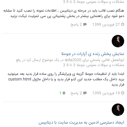
مشکلات و سوالات عمومی جوملا 3 تا 3.9
هنگام نصب قالب باید در مرحله ی دیتابیس ، اطلاعات نمونه را نصب کنید تا مشابه
دمو شود برای راهنمایی بیشتر در بخش پشتیبانی پی سی تمپلیت تیکت بزنید
27 فروردین 1399
2 پاسخ
نمایش پخش زنده ی آپارات در جوملا
ابوالفضل طالبی پاسخی برای aida2020 در یک موضوع ارسال کرد در
رفع
مشکلات و سوالات عمومی جوملا 3 تا 3.9
ابتدا باید از تنظیمات جوملا گزینه ی ویرایشگر را روی ساده قرار بدید بعد میتونید
برید داخل یک مطلب جدید این کدو قرار بدید و یا داخل ماژول custom html
قرار بدید
19 فروردین 1399
2 پاسخ
1
ایجاد دسترسی ادمین به مدیریت سایت با دیتابیس