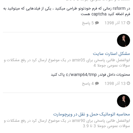
در rsform زمانی که فرم خودتونو طراحی میکنید ، یکی از فیلدهایی که میتوانید به
فرم اضافه کنید captcha هست
17 آذر 1398
5 پاسخ
مشکل استارت سایت
ابوالفضل طالبی پاسخی برای amir05 در یک موضوع ارسال کرد در
رفع مشکلات و
سوالات عمومی جوملا 4
محتویات داخل فولدر c:/wamp64/tmp پاک کنید
13 آذر 1398
4 پاسخ
محاسبه اتوماتیک حمل و نقل در ویرچومارت
ابوالفضل طالبی پاسخی برای amir90 در یک موضوع ارسال کرد در
رفع مشکلات و
سوالات عمومی جوملا 3 تا 3.9