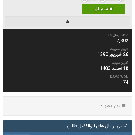
مدیر کل
تعداد ارسال ها
7,302
تاریخ عضویت
26 شهریور 1390
آخرین بازدید
18 اسفند 1403
DAYS WON
74
نوع محتوا
تمامی ارسال های ابوالفضل طالبی