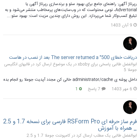
رپرتاژ آگهی: راهنمای جامع برای بهبود سئو و برندسازی رپرتاژ آگهی یا
Advertorial، نوعی محتواست که در وب‌سایت‌های پرمخاطب منتشر می‌شود و به
تبلیغ کسب‌وکار شما می‌پردازد. این روش دارای چندین مزیت است: بهبود سئو:...
9 آبان 1403
دریافت خطای The server returned a "500 بعد از نصب در هاست
ابوالفضل طالبی پاسخی برای xboby در یک موضوع ارسال کرد در
قالبهای انگلیسی
جوملا 5
داخل پوشه ی administrator/cache خالی کن مجدد آپدیت جوملا رو انجام بده
6 مهر 1403
7 پاسخ
1
فرم ساز حرفه ای RSForm Pro فارسی برای نسخه 1.7 و 2.5
_ همراه با آموزش
ابوالفضل طالبی یک مطلب ارسال کرد در
کامپوننت جوملا 1.7 و 2.5