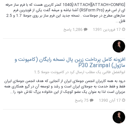
[ATTACH=CONFIG]1040[/ATTACH] کمتر کاربری هست که با فرم ساز حرفه
ای ار اس فرم (RSForm Pro) آشنا نباشه و میشه گفت یکی از قویترین فرم
سازهای مطرح در جوملاست . نسخه جدید این فرم ساز بر روی جوملا 1.7 و 2.5
قابل...
17 فروردین 1391
1,286 پاسخ
افزونه کامل پرداخت زرین پال نسخه رایگان (کامپونت و
ماژول) P30 Zarinpal
ابوالفضل طالبی یک مطلب ارسال کرد در
کامپوننت جوملا 1.5
درود به همه کاربران انجمن جوملای ایران از آنجایی که هدف انجمن جوملای ایران
فقط و فقط خدمت به جوملای ایران است و رشد و توسعه آن در گرو همکاری همه
عزیزان است لذا به عنوان یک عضو کوچک از این خانواده بزرگ تلاش خود را...
17 آبان 1390
75 پاسخ