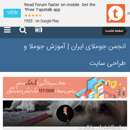
Read forum faster on mobile. Get the
Free Tapatalk app?
VIEW
FREE - on Google Play
صفحه نخست
انجمن جوملای ایران | آموزش جوملا و
طراحی سایت
ابوالفضل طالبی