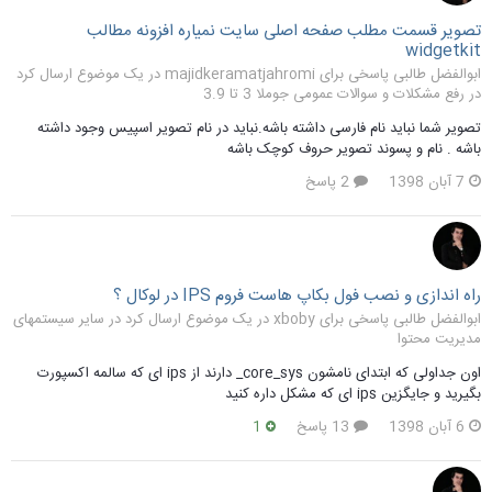
تصویر قسمت مطلب صفحه اصلی سایت نمیاره افزونه مطالب
widgetkit
ابوالفضل طالبی پاسخی برای majidkeramatjahromi در یک موضوع ارسال کرد
در
رفع مشکلات و سوالات عمومی جوملا 3 تا 3.9
تصویر شما نباید نام فارسی داشته باشه.نباید در نام تصویر اسپیس وجود داشته
باشه . نام و پسوند تصویر حروف کوچک باشه
7 آبان 1398
2 پاسخ
راه اندازی و نصب فول بکاپ هاست فروم IPS در لوکال ؟
ابوالفضل طالبی پاسخی برای xboby در یک موضوع ارسال کرد در
سایر سیستمهای
مدیریت محتوا
اون جداولی که ابتدای نامشون core_sys_ دارند از ips ای که سالمه اکسپورت
بگیرید و جایگزین ips ای که مشکل داره کنید
6 آبان 1398
13 پاسخ
1