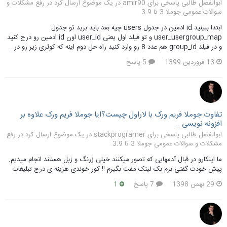
ابوالفضل طالبی پاسخی برای amir90 در یک موضوع ارسال کرد در
رفع مشکلات و
سوالات عمومی جوملا 3 تا 3.9
ابتدا ببینید id ادمین در جدول users چیه بعد باید برید تو جدول
user_usergroup_map و تو فیلد اول یعنی user_id اون id ادمین رو درج کنید
و در فیلد group_id هم عدد 8 رو وارد کنید راه حل دوم اینه که کوئری زیر رو در...
13 فروردین 1399
5 پاسخ
تفاوت جوملا فریم ورک با لاراول چیست؟ایا جوملا فریم ورک علاوه بر
افزونه نویسی ..
ابوالفضل طالبی پاسخی برای stackprogramer در یک موضوع ارسال کرد در
رفع
مشکلات و سوالات عمومی جوملا 3 تا 3.9
ما اینکارو در قبال آدمهایی که تصور میکنند خیلی زرنگ و زبل هستند انجام میدیم.
پیش خودت گفتی برم بک لینک مفت بگیرم !! کور خوندی هزینه ی درج تبلیغات
29 بهمن 1398
7 پاسخ
1