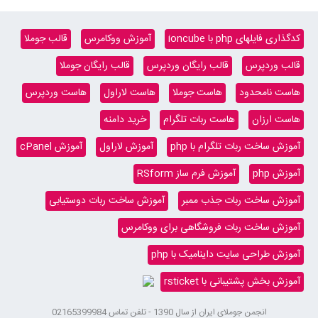
کدگذاری فایلهای php با ioncube
آموزش ووکامرس
قالب جوملا
قالب وردپرس
قالب رایگان وردپرس
قالب رایگان جوملا
هاست نامحدود
هاست جوملا
هاست لاراول
هاست وردپرس
هاست ارزان
هاست ربات تلگرام
خرید دامنه
آموزش ساخت ربات تلگرام با php
آموزش لاراول
آموزش cPanel
آموزش php
آموزش فرم ساز RSform
آموزش ساخت ربات جذب ممبر
آموزش ساخت ربات دوستیابی
آموزش ساخت ربات فروشگاهی برای ووکامرس
آموزش طراحی سایت داینامیک با php
آموزش بخش پشتیبانی با rsticket
انجمن جوملای ایران از سال 1390 - تلفن تماس 02165399984