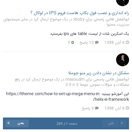
راه اندازی و نصب فول بکاپ هاست فروم IPS در لوکال ؟
ابوالفضل طالبی پاسخی برای xboby در یک موضوع ارسال کرد در
سایر سیستمهای
مدیریت محتوا
یک اسکرین شات از لیست table های ips بفرستید
6 آبان 1398
13 پاسخ
1
مشکل در نشان دادن زیر منو جوملا
ابوالفضل طالبی پاسخی برای masoudm در یک موضوع ارسال کرد در
رفع
مشکلات و سوالات عمومی جوملا 3 تا 3.9
این آموزشو ببینید https://ltheme.com/how-to-set-up-mega-menu-in-
helix-iii-framework/
6 آبان 1398
3 پاسخ
قبلی
بعدی
صفحه 1 از 289