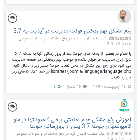
رفع مشکل بهم ریختن فونت مدیریت در آپدیت به 3.7
alirezazare یک مطلب ارسال کرد در
رفع مشکلات و سوالات عمومی
جوملا 3 تا 3.9
با سلام در بعضی از بسته های جوملا بعد از بروز رسانی آنها به نسخه 3.7
فایل زبان مدیریت فراخوان نشده و موجب بهم ریختگی در صفحه مدیریت
می شود برای رفع این مشکل در محل نصب جوملا مسیر زیر را دنبال کنید
libraries/joomla/language/language.php در خط 834 کدهای زیر
را وارد کنید...
16 اردیبهشت 1396
18 پاسخ
5
آموزش رفع مشکل عدم نمایش برخی کامپوننتها در منو
کامپوننتهای جوملا 3.7 پس از بروزرسانی جوملا
p30template یک مطلب ارسال کرد در
رفع مشکلات و سوالات عمومی
جوملا 3 تا 3.9