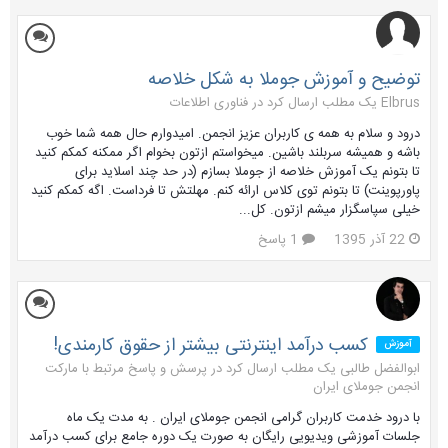
توضیح و آموزش جوملا به شکل خلاصه
Elbrus یک مطلب ارسال کرد در
فناوری اطلاعات
درود و سلام به همه ی کاربران عزیز انجمن. امیدوارم حال همه شما خوب
باشه و همیشه سربلند باشین. میخواستم ازتون بخوام اگر ممکنه کمکم کنید
تا بتونم یک آموزش خلاصه از جوملا بسازم (در حد چند اسلاید برای
پاورپوینت) تا بتونم توی کلاس ارائه کنم. مهلتش تا فرداست. اگه کمکم کنید
خیلی سپاسگزار میشم ازتون. کل...
22 آذر 1395
1 پاسخ
کسب درآمد اینترنتی بیشتر از حقوق کارمندی!
آموزش
ابوالفضل طالبی یک مطلب ارسال کرد در
پرسش و پاسخ مرتبط با مارکت
انجمن جوملای ایران
با درود خدمت کاربران گرامی انجمن جوملای ایران . به مدت یک ماه
جلسات آموزشی ویدیویی رایگان به صورت یک دوره جامع برای کسب درآمد