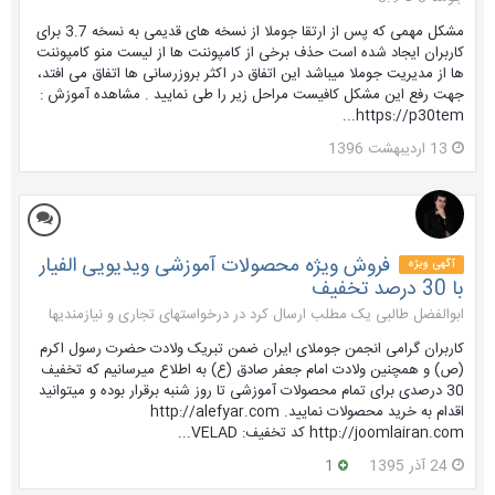
مشکل مهمی که پس از ارتقا جوملا از نسخه های قدیمی به نسخه 3.7 برای
کاربران ایجاد شده است حذف برخی از کامپوننت ها از لیست منو کامپوننت
ها از مدیریت جوملا میباشد این اتفاق در اکثر بروزرسانی ها اتفاق می افتد،
جهت رفع این مشکل کافیست مراحل زیر را طی نمایید . مشاهده آموزش :
https://p30tem...
13 اردیبهشت 1396
فروش ویژه محصولات آموزشی ویدیویی الفیار
آگهی ویژه
با 30 درصد تخفیف
ابوالفضل طالبی یک مطلب ارسال کرد در
درخواستهای تجاری و نیازمندیها
کاربران گرامی انجمن جوملای ایران ضمن تبریک ولادت حضرت رسول اکرم
(ص) و همچنین ولادت امام جعفر صادق (ع) به اطلاع میرسانیم که تخفیف
30 درصدی برای تمام محصولات آموزشی تا روز شنبه برقرار بوده و میتوانید
اقدام به خرید محصولات نمایید. http://alefyar.com
http://joomlairan.com کد تخفیف: VELAD...
24 آذر 1395
1