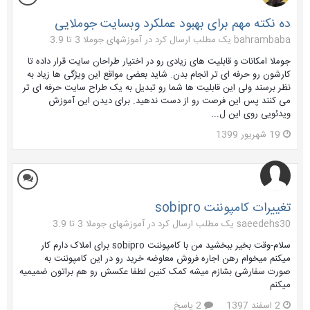
ده نکته مهم برای بهبود عملکرد وبسایت جوملایی
bahrambaba یک مطلب ارسال کرد در
آموزشهای جوملا 3 تا 3.9
جوملا امکانات و قابلیت های زیادی رو در اختیار طراحان سایت قرار داده تا
کارشون رو حرفه ای تر انجام بدن. شاید بعضی مواقع این ویژگی ها زیاد به
نظر برسند ولی این قابلیت ها شما رو تبدیل به یک طراح سایت حرفه ای تر
می کنند پس این فرصت رو از دست ندهید. برای دیدن این آموزش
ویدئویی روی این ل...
19 شهریور 1399
تغییرات کامپوننت sobipro
saeedehs30 یک مطلب ارسال کرد در
آموزشهای جوملا 3 تا 3.9
سلام-وقت بخیر ببخشید من با کامپوننت sobipro برای املاک دارم کار
میکنم میخوام رهن اجاره فروش معاوضه خرید رو در این کامپوننت به
صورت سفارشی بشازم میشه کمک کنین لطفا عکسش رو هم براتون ضمیمیه
میکنم
2 اسفند 1397
2 پاسخ