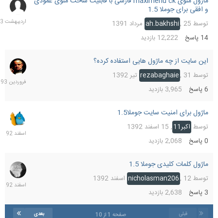
ماژول منوی maximenu ck فارسی با قابلیت ساخت منوی عمودی
5
و افقی برای جوملا 1.5
اردیب
1393
توسط
25 مرداد 1391
,
ah.bakhshi
14
پاسخ
12,222
بازدید
این سایت از چه ماژول هایی استفاده کرده؟
30
فرورد
توسط
31 تیر 1392
,
rezabaghaie
1393
6
پاسخ
3,965
بازدید
ماژول برای امنیت سایت جوملا1.5
15
اسفند
توسط
اکبر11
,
15 اسفند 1392
1392
0
پاسخ
2,068
بازدید
ماژول کلمات کلیدی جوملا 1.5
13
اسفند
توسط
12 اسفند 1392
,
nicholasman206
1392
3
پاسخ
2,638
بازدید
قبلی
بعدی
صفحه 1 از 10