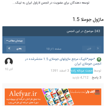
توسعه دهندگان برای عضویت در انجمن لاراول ایران به لینک...
ماژول جوملا 1.5
243 موضوع در این انجمن
چیدمان مطالب
قبلی
بعدی
صفحه 1 از 10
*مهم*تاپیک مرجع ماژولهای جوملای 1.5 منتشرشده در
5
انجمن جوملای ایران
آبان
1392
توسط
حجت مردانه زاده
,
3 اسفند 1391
3
پاسخ
4,712
بازدید