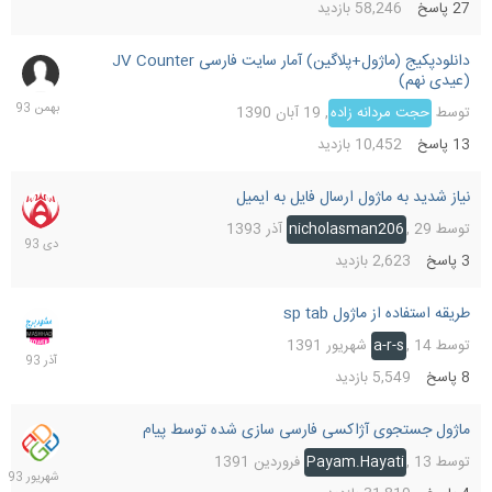
27
پاسخ
58,246
بازدید
دانلودپکیج (ماژول+پلاگین) آمار سایت فارسی JV Counter
15
(عیدی نهم)
بهمن
1393
توسط
حجت مردانه زاده
,
19 آبان 1390
13
پاسخ
10,452
بازدید
نیاز شدید به ماژول ارسال فایل به ایمیل
3
دی
توسط
29 آذر 1393
,
nicholasman206
1393
3
پاسخ
2,623
بازدید
طریقه استفاده از ماژول sp tab
6
آذر
توسط
14 شهریور 1391
,
a-r-s
1393
8
پاسخ
5,549
بازدید
ماژول جستجوی آژاکسی فارسی سازی شده توسط پیام
19
شهریو
توسط
13 فروردین 1391
,
Payam.Hayati
1393