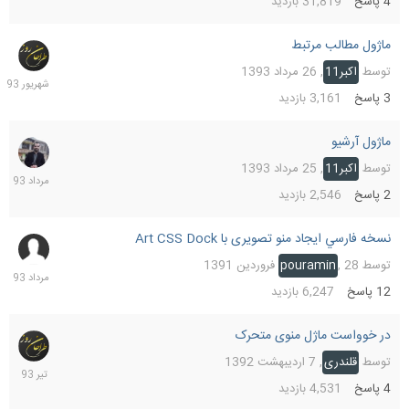
4
پاسخ
31,819
بازدید
ماژول مطالب مرتبط
4
شهریو
توسط
اکبر11
,
26 مرداد 1393
1393
3
پاسخ
3,161
بازدید
ماژول آرشیو
25
مرداد
توسط
اکبر11
,
25 مرداد 1393
1393
2
پاسخ
2,546
بازدید
نسخه فارسي ایجاد منو تصویری با Art CSS Dock
24
مرداد
توسط
28 فروردین 1391
,
pouramin
1393
12
پاسخ
6,247
بازدید
در خوواست ماژل منوی متحرک
26
تیر
توسط
قلندری
,
7 اردیبهشت 1392
1393
4
پاسخ
4,531
بازدید