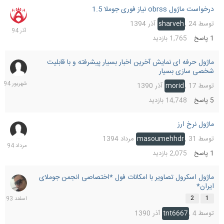
درخواست ماژول obrss نیاز فوری جوملا 1.5
24
آذر
توسط
24 آذر 1394
,
sharveh
1394
1
پاسخ
1,765
بازدید
ماژول حرفه ای نمایش آخرین اخبار بسیار پیشرفته و با قابلیت
16
شخصی سازی بسیار
شهریو
1394
توسط
17 آذر 1390
,
morid
5
پاسخ
14,748
بازدید
ماژول نرخ ارز
31
مرداد
توسط
31 مرداد 1394
,
masoumehhdr
1394
1
پاسخ
2,075
بازدید
ماژول اسکرول تصاویر با امکانات فول *اختصاصی انجمن جوملای
13
ایران*
اسفند
1393
2
1
توسط
4 آذر 1390
,
tnt6667