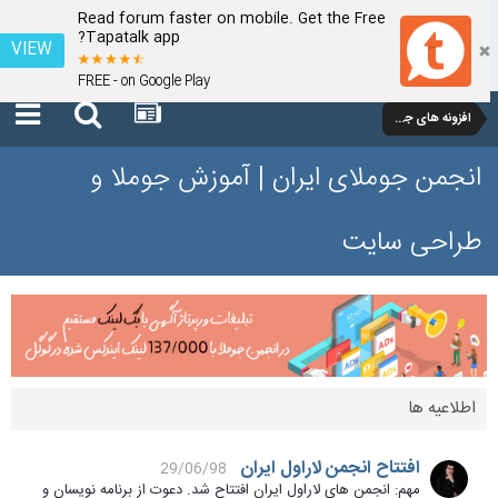
Read forum faster on mobile. Get the Free
Tapatalk app?
VIEW
FREE - on Google Play
افزونه های جوملا 1.5
انجمن جوملای ایران | آموزش جوملا و
طراحی سایت
اطلاعیه ها
افتتاح انجمن لاراول ایران
29/06/98
مهم: انجمن های لاراول ایران افتتاح شد. دعوت از برنامه نویسان و