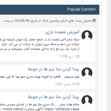
Popular Content
نمایش پست های دارای بیشترین لایک از تاریخ 25/08/90 در پست
آموزش شعبده بازی
سکه سحر آمیز شعبده باز در جمع حضار یک لیوان شیشه ای شفاف
حرکت می دهد و سکه درون لیوان به حرکت در می آید. ابزار:
از اجرا، یک سر نخ را لا به لای صفحات کتاب بچسبانید و سر د
7 دی 1398
پیدا کردن متا نیم ها در جوملا
اونو میدونم .. ظاهرا یه افزونه بهینه سازی سئو بود که اون ه
18 بهمن 1397
پیدا کردن متا نیم ها در جوملا
class="attribute-value">آگهی مجانی</a> <meta name="آگهی مجانی" content="آگهی مجانی"/> با تشکر