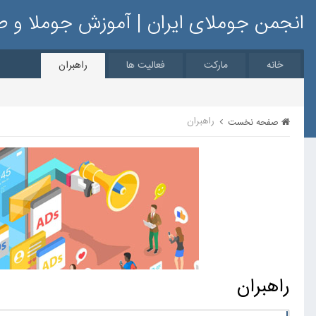
انجمن جوملای ایران | آموزش جوملا و 
خانه
مارکت
فعالیت ها
راهبران
راهبران
صفحه نخست
راهبران