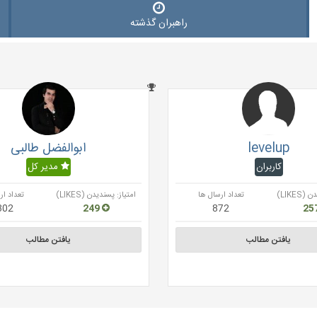
راهبران گذشته
levelup
ابوالفضل طالبی
کاربران
مدیر کل
LIKES)
تعداد ارسال ها
امتیاز: پسندیدن (LIKES)
تعداد ار
302
249
872
یافتن مطالب
یافتن مطالب