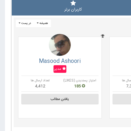
کاربران برتر
همیشه
در پست
Masood Ashoori
مدیر
سال ها
امتیاز: پسندیدن (LIKES)
تعداد ارسال ها
4,412
185
7,
یافتن مطالب