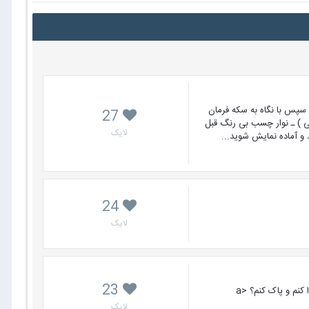
 سپس با نگاه به سکه فرمان
27
ی ) ـ نوار چسب بی رنگ قبل
لایک
 و آماده نمایش شوید...
24
لایک
23
سلام وقت بخیر ... یک سری متا نیم ها در ابتدای سورس سایتم قرار داره که ظاهرا در inline در سایتم مخفی هست چطوری میتونم این متا هارو پیدا کنم و پاک کنم؟ <a
لایک