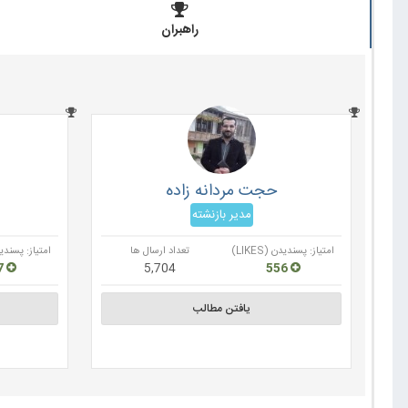
راهبران
حجت مردانه زاده
مدیر بازنشته
امتیاز: پسندیدن (LIKES)
تعداد ارسال ها
امتیاز: پسندیدن (
257
5,704
556
یافتن مطالب