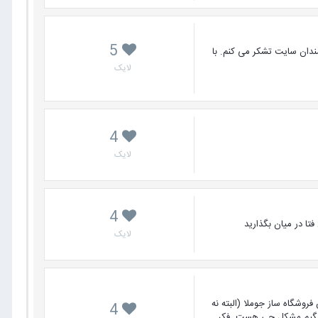
5
مندان سایت تشکر می کنم. با
لایک
4
لایک
4
 در میان بگذارید
لایک
روشگاه ساز جوملا (البته نه
4
ل بگیم مشکل چی هست. فکر