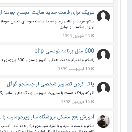
تبریک برای فرمت جدید سایت انجمن جوملا ای
سلام، فرمت و ظاهر زیبا و جدید سایت حرفه ای انجمن جوملا ای
آرزوی سلامتی و توفیق
25 شهریور 1395
600 مثل برنامه نویسی php
باسلام و احترام خدمت همگی. امروز واستون 600 پروژه ی php رو آماده کردم که واقعا به کارتون میاد. امیدوارم استفاده کنید:a2d3:
10 اردیبهشت 1399
پاک کردن تصاویر شخصی از جستجو گوگل
اگر که وبلاگ هست با مدیریت سرویس وبلاگ دهی تماس بگیری
16 فروردین 1398
آموزش رفع مشکل فروشگاه ساز ویرچومارت با 
سلام و خسته نباشید و با امید سربلندی برای همه شما. امشب ه
فقط به نظر من مخصوصا از نظر آماری) استفاده کنن رو با ش