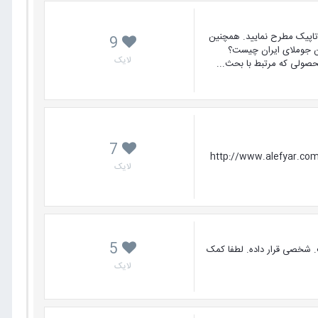
تاپیک مطرح نمایید. همچنین
9
من جوملای ایران چیست؟
لایک
حصولی که مرتبط با بحث...
7
 پخش آنلاین: http://www.alefyar.com/webmaster-learning/how-
لایک
5
. شخصی قرار داده. لطفا کمک
لایک