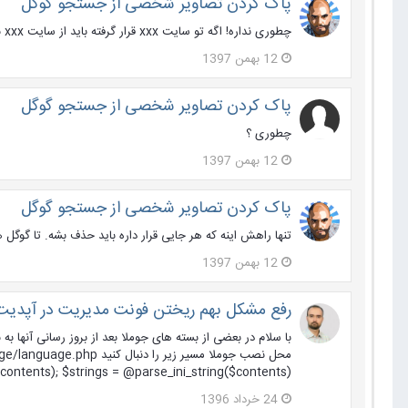
پاک کردن تصاویر شخصی از جستجو گوگل
چطوری نداره! اگه تو سایت xxx قرار گرفته باید از سایت xxx برداشته بشه
12 بهمن 1397
پاک کردن تصاویر شخصی از جستجو گوگل
چطوری ؟
12 بهمن 1397
پاک کردن تصاویر شخصی از جستجو گوگل
تنها راهش اینه که هر جایی قرار داره باید حذف بشه. تا گوگل 
12 بهمن 1397
رفع مشکل بهم ریختن فونت مدیریت در آپدیت به
$tr_replace('_QQ_', '"\""', $contents); $strings = @parse_ini_string($contents
24 خرداد 1396