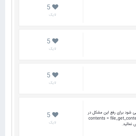
5
لایک
5
لایک
5
لایک
گی در صفحه مدیریت می شود برای رفع این مشکل در
5
libraries/joomla در خط 834 کدهای زیر را وارد کنید $contents = file_get_contents($filename);
لایک