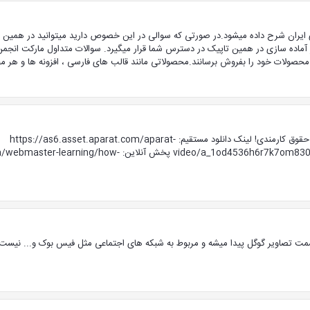
ایران شرح داده میشود.در صورتی که سوالی در این خصوص دارید میتوانید در همین 
ز آماده سازی در همین تاپیک در دسترس شما قرار میگیرد. سوالات متداول مارکت انج
محصولات خود را بفروش برسانند.محصولاتی مانند قالب های فارسی ، افزونه ها و هر م
جلسه چهارم آموزش ویدیویی کسب درآمد اینترنتی ، بیشتر از حقوق کارمندی! لینک دانلود مستقیم: https://as6.asset.aparat.com/aparat-
video/a_1od4536h6r7k7om830p950pon84r1308nnr0p2443850-485b__c7a3f.mp4
مت تصاویر گوگل پیدا میشه و مربوط به شبکه های اجتماعی مثل فیس بوک و... نیست