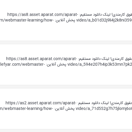
جلسه دوم آموزش ویدیویی کسب درآمد اینترنتی ، بیشتر از حقوق کارمندی! لینک دانلود مستقیم: https://as8.asset.aparat.com/aparat-
video/a_b01d32j9li4j2k8ni359mm7lnm06m69lk24284618039-607x__891a3.mp4 پخش
جلسه سوم آموزش ویدیویی کسب درآمد اینترنتی ، بیشتر از حقوق کارمندی! لینک دانلود مستقیم: https://as8.asset.aparat.com/aparat-
video/a_594e207h4ip3k53mn7pk26m3mo528kp12670m2403665-485z__a7d48.mp4 پخش آ
جلسه پنجم آموزش ویدیویی کسب درآمد اینترنتی ، بیشتر از حقوق کارمندی! لینک دانلود مستقیم: https://as2.asset.aparat.com/aparat-
video/a_71d552g7h75jlomj6o0m40m01659l3726n0lj8135070-041y__9367e.mp4 پخ