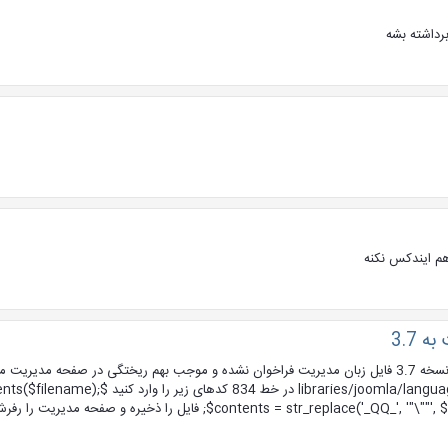
هم ایندکس نکنه
 3.7
با سلام در بعضی از بسته های جوملا بعد از بروز رسانی آنها به نسخه 3.7 فایل زبان مدیریت فراخوان نشده و موجب بهم ریخت
محل نصب جوملا مسیر زیر را دنبال کنید /language/language.php
contents = s); فایل را ذخیره و صفحه مدیریت را رفرش نمائید.