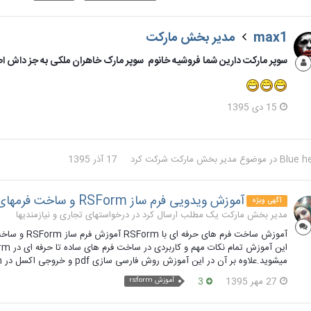
max1
مدیر بخش مارکت
سوپر مارکت دارین شما فروشیه خانوم سوپر مارک خاهران ملکی به جز داش ا
15 دی 1395
Blue h
در موضوع
مدیر بخش مارکت
شرکت کرد
17 آذر 1395
آموزش ویدویی فرم ساز RSForm و ساخت فرمهای پیشرفته
آگهی ویژه
مدیر بخش مارکت یک مطلب ارسال کرد در
درخواستهای تجاری و نیازمندیها
میشوید.علاوه بر آن در این آموزش روش فارسی سازی pdf و خروجی اکسل در rsform مطرح میشود. نسخه فارسی کامپوننت فرم ساز RSForm...
27 مهر 1395
3
آموزش rsform