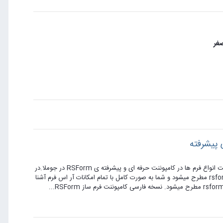
صغر
آموزش ساخت فرم های حرفه ای با RSForm آموزش فرم ساز RSForm و ساخت انواع فرم ها در کامپوننت حرفه ای و پیشرفته ی RSForm در جوملا.در
این آموزش تمام نکات مهم و کاربردی در ساخت فرم های ساده تا حرفه ای در rsform مطرح میشود و شما به صورت کامل با تمام امکانات آر اس فرم آشنا