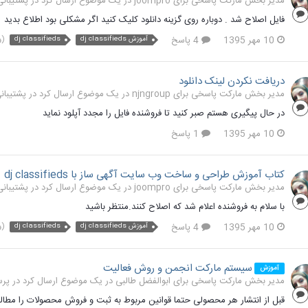
مدیر بخش مارکت پاسخی برای joompro در یک موضوع ارسال کرد در
پشتیبانی
فایل اصلاح شد . دوباره روی گزینه دانلود کلیک کنید اگر مشکلی بود اطلاع بدید
10 مهر 1395
4 پاسخ
آموزش dj classifieds
dj classifieds
(و %
دریافت نکردن لینک دانلود
مدیر بخش مارکت پاسخی برای njngroup در یک موضوع ارسال کرد در
پشتیبان
در حال پیگیری هستم صبر کنید تا فروشنده فایل را مجدد آپلود نماید
10 مهر 1395
1 پاسخ
کتاب آموزش طراحی و ساخت وب سایت آگهی ساز با dj classifieds
مدیر بخش مارکت پاسخی برای joompro در یک موضوع ارسال کرد در
پشتیبانی
با سلام به فروشنده اعلام شد که اصلاح کنند.منتظر باشید
10 مهر 1395
4 پاسخ
آموزش dj classifieds
dj classifieds
(و %
سیستم مارکت انجمن و روش فعالیت
آموزش
مدیر بخش مارکت پاسخی برای ابوالفضل طالبی در یک موضوع ارسال کرد در
پرس
قبل از انتشار هر محصولی حتما قوانین مربوط به ثبت و فروش محصولات را مطالعه