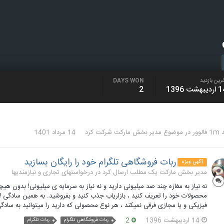
رین بازدید
DAYS WON
یبهشت 1396
2
لوور
در موضوع
مدیر بخش مارکت
شرکت کرد
14 مرداد 1401
ربات فروشگاهی تلگرام خود را رایگان بسازید
آگهی ویژه
مدیر بخش مارکت یک مطلب ارسال کرد در
درخواستهای تجاری و نیازمندیها
نه نیاز به مغازه چند صد میلیونی دارید و نه نیاز به سرمایه ی میلیونی! بدون هیچ
محصولات خود را تعریف کنید ، بازاریاب جذب کنید و بفروشید. به همین سادگی !
فیزیکی و یا مجازی فرقی نمیکند ، هر نوع محصولی که دارید را میتوانید به ساد
14 اردیبهشت 1396
2
ربات فروشگاهی تلگرام
ربات تلگرام