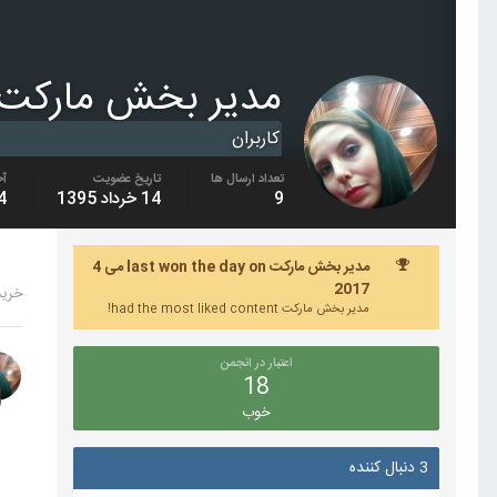
مدیر بخش مارکت
کاربران
تعداد ارسال ها
تاریخ عضویت
آخ
9
14 خرداد 1395
14 ارد
مدیر بخش مارکت last won the day on می 4
2017
خرید 1m فا
مدیر بخش مارکت had the most liked content!
اعتبار در انجمن
18
خوب
3 دنبال کننده