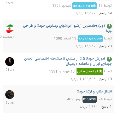
1392
توسط
13 شهریور 1392
,
amirparvaneh
59
پاسخ
16,677
بازدید
(ویژه)جامعترین آرشیو آموزشهای ویدئویی جوملا و طراحی
7
وب!
اردیب
1392
توسط
حجت مردانه زاده
,
11 اسفند 1390
23
پاسخ
15,952
بازدید
آموزش جوملا 2.5 از مبتدی تا پیشرفته اختصاصی انجمن
30
جوملای ایران و ماهنامه دیجیتال
دی
1391
توسط
ابوالفضل طالبی
,
13 فروردین 1391
10
پاسخ
1,183,636
بازدید
انتقال بکاپ و ارتقا جوملا
24
بهمن
توسط
24 بهمن 1402
,
majids5
1402
1
پاسخ
2,384
بازدید