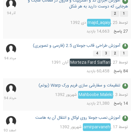
آموزش اجرای کد و اسکریپت و ماژول در مطالب سایت و
6
هرجایی که دوست دارید به هر شکل
آذر
1394
2
1
توسط
25 دی 1392
,
majid_aqaiy
27
پاسخ
14,663
بازدید
آموزش طراحی قالب جوملای 2.5 (فارسی و تصویری)
19
مرداد
4
3
2
1
1394
توسط
27 آبان 1391
,
Morteza Fard Saffari
84
پاسخ
60,458
بازدید
تنظیمات و سفارشی سازی فریم ورک Warp (یوتم)
22
خرداد
توسط
3 شهریور 1392
,
Mahboobe.Maleki
1394
14
پاسخ
21,380
بازدید
آموزش نصب جوملا روی لوکال و انتقال آن به هاست
29
اسفند
توسط
17 شهریور 1392
,
amirparvaneh
1393