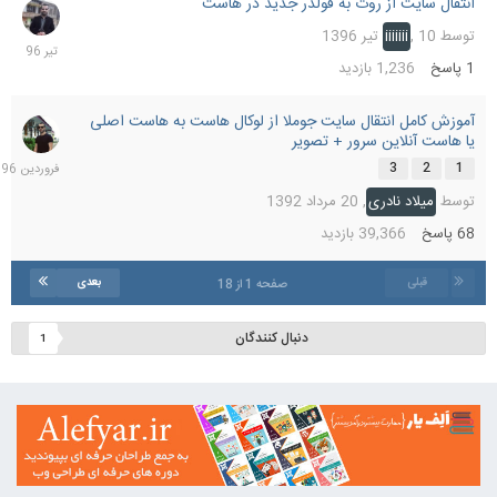
انتقال سایت از روت به فولدر جدید در هاست
10
تیر
توسط
10 تیر 1396
,
iiiiiii
1396
1
پاسخ
1,236
بازدید
آموزش کامل انتقال سایت جوملا از لوکال هاست به هاست اصلی
9
یا هاست آنلاین سرور + تصویر
فرورد
1396
3
2
1
توسط
میلاد نادری
,
20 مرداد 1392
68
پاسخ
39,366
بازدید
قبلی
بعدی
صفحه 1 از 18
دنبال کنندگان
1