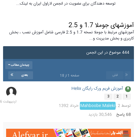
توسعه دهندگان برای عضویت در انجمن لاراول ایران به لینک...
آموزشهای جوملا 1.7 و 2.5
آموزشهای مرتبط با جوملا نسخه 1.7 و 2.5 فارسی شامل آموزش نصب ، بخش
کاربری و بخش مدیریت و...
444 موضوع در این انجمن
چیدمان مطالب
قبلی
بعدی
صفحه 1 از 18
آموزش فریم ورک رایگان Helix
9
اردیب
3
2
1
1396
توسط
2 خرداد 1392
,
Mahboobe.Maleki
68
پاسخ
30,546
بازدید