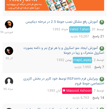
آموزش رفع مشکل نصب جوملا 2.5 در مرحله دیتابیس
8
فرورد
توسط
31 خرداد 1393
,
Vahid Taheri
1396
21
پاسخ
10,207
بازدید
آموزش ایجاد منو اسکرول و یا هر نوع بنر و دکمه بصورت
17
اسکرول متحرک و زیبا در جوملا
آذر
1395
توسط
2 بهمن 1392
,
majid_aqaiy
7
پاسخ
7,955
بازدید
ویرایش فرم RSForm توسط خود کاربر در بخش کاربری
19
اختصاصی جوملا فروم
مرداد
1395
توسط
7 آبان 1393
,
Masood Ashoori
14
پاسخ
6,763
بازدید