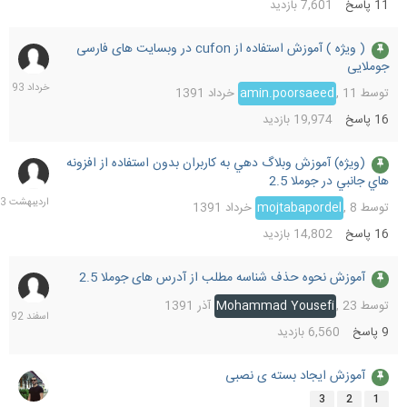
11
پاسخ
7,601
بازدید
( ویژه ) آموزش استفاده از cufon در وبسایت های فارسی
26
جوملایی
خرداد
1393
توسط
11 خرداد 1391
,
amin.poorsaeed
16
پاسخ
19,974
بازدید
(ويژه) آموزش وبلاگ دهي به كاربران بدون استفاده از افزونه
28
هاي جانبي در جوملا 2.5
اردیب
1393
توسط
8 خرداد 1391
,
mojtabapordel
16
پاسخ
14,802
بازدید
آموزش نحوه حذف شناسه مطلب از آدرس های جوملا 2.5
28
اسفند
توسط
23 آذر 1391
,
Mohammad Yousefi
1392
9
پاسخ
6,560
بازدید
آموزش ایجاد بسته ی نصبی
9
بهمن
3
2
1