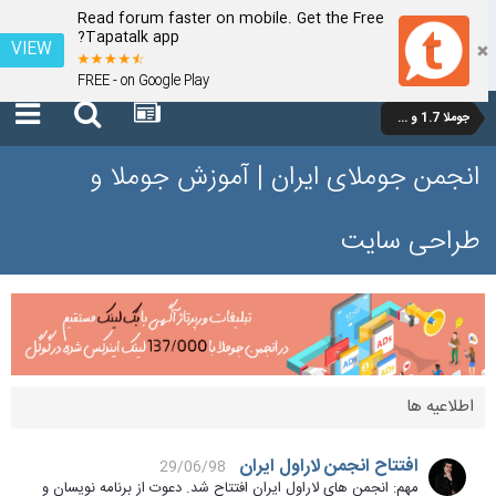
Read forum faster on mobile. Get the Free
Tapatalk app?
VIEW
FREE - on Google Play
جوملا 1.7 و 2.5
انجمن جوملای ایران | آموزش جوملا و
طراحی سایت
اطلاعیه ها
افتتاح انجمن لاراول ایران
29/06/98
مهم: انجمن های لاراول ایران افتتاح شد. دعوت از برنامه نویسان و