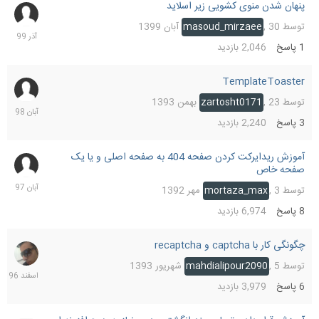
پنهان شدن منوی کشویی زیر اسلاید
2
آذر
توسط
30 آبان 1399
,
masoud_mirzaee
1399
1
پاسخ
2,046
بازدید
TemplateToaster
16
آبان
توسط
23 بهمن 1393
,
zartosht0171
1398
3
پاسخ
2,240
بازدید
آموزش ریدایرکت کردن صفحه 404 به صفحه اصلی و یا یک
16
صفحه خاص
آبان
1397
توسط
3 مهر 1392
,
mortaza_max
8
پاسخ
6,974
بازدید
چگونگی کار با captcha و recaptcha
6
اسفند
توسط
5 شهریور 1393
,
mahdialipour2090
1396
6
پاسخ
3,979
بازدید