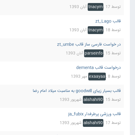
توسط
17 آبان 1393
,
tnacym
قالب zt_Lago
توسط
18 آبان 1393
,
tnacym
در خواست فارسی ساز قالب zt_umbe
توسط
15 آبان 1393
,
parseinfo
درخواست قالب dementa
توسط
8 مهر 1393
,
exaayaa
قالب بسیار زیبای goodwill به مناسبت میلاد امام رضا
توسط
15 شهریور 1393
,
alishahi90
قالب ورزشی پرطرفدار ja_fubix
توسط
17 شهریور 1393
,
alishahi90