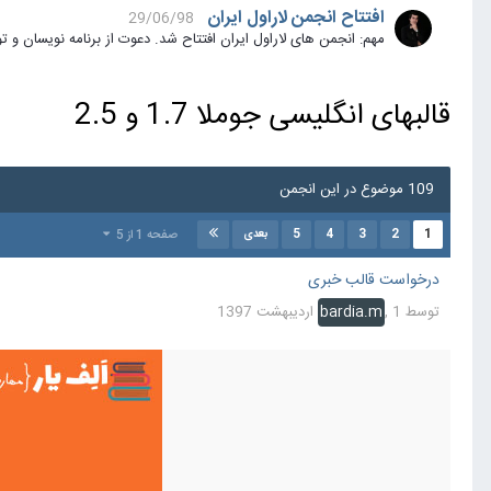
افتتاح انجمن لاراول ایران
29/06/98
مهم: انجمن های لاراول ایران افتتاح شد. دعوت از برنامه نویسان و توسعه دهندگان بر
قالبهای انگلیسی جوملا 1.7 و 2.5
109 موضوع در این انجمن
5
4
3
2
1
صفحه 1 از 5
بعدی
درخواست قالب خبری
توسط
1 اردیبهشت 1397
,
bardia.m