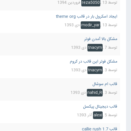
توسط
13 فروردین 1394
,
reza5050
ایجاد اسکرول بار در قالب theme org
توسط
13 دی 1393
,
modir_yar
مشکل بالا آمدن فوتر
توسط
7 دی 1393
,
tnacym
مشکل فوتر این قالب در کروم
توسط
3 دی 1393
,
tnacym
قالب ام سوشال
توسط
3 دی 1393
,
nahid_R
قالب دیجیتال پیکسل
توسط
5 آذر 1393
,
alexi
قالب 1.7 callie rush