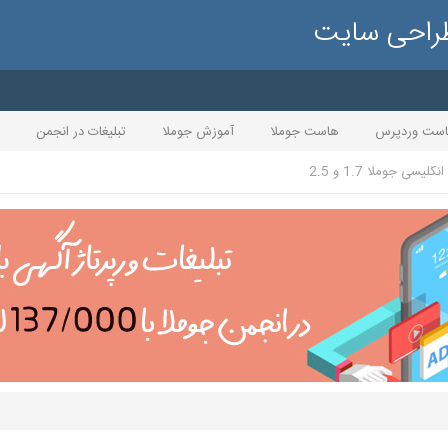
طراحی سایت
ست وردپرس
هاست جوملا
آموزش جوملا
تبلیغات در انجمن
گلیسی جوملا 1.7 و 2.5