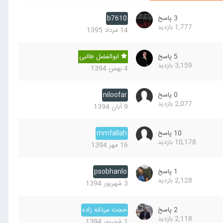
3
پاسخ
b7610
1,777
بازدید
14 مرداد 1395
5
پاسخ
ابوالفضل طالبی
3,159
بازدید
4 بهمن 1394
0
پاسخ
niloofar
2,077
بازدید
9 آبان 1394
10
پاسخ
mmfallah
10,178
بازدید
16 مهر 1394
1
پاسخ
psobhanlo
2,128
بازدید
3 شهریور 1394
2
پاسخ
حجت مردانه زاده
2,118
بازدید
1 شهریور 1394