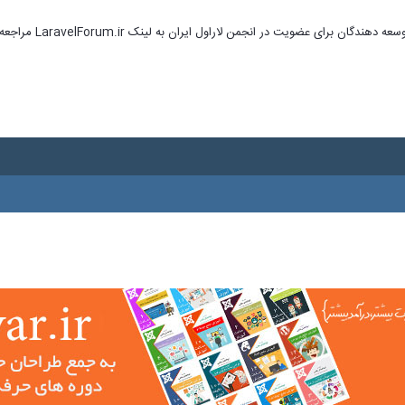
ای عضویت در انجمن لاراول ایران به لینک LaravelForum.ir مراجعه نمایید