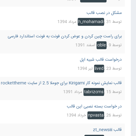
مشکل در نصب قالب
توسط
31 مرداد 1394
,
h_mohamadi
برای راست چین کردن و عوض کردن فونت به فونت استاندارد فارسی
توسط
9 اسفند 1391
,
cible
درخواست قالب شبیه اپل
توسط
23 تیر 1394
,
lived
قالب نمایش نمونه کار Kirigami برای جوملا 2.5 از سایت rockettheme
توسط
15 مرداد 1391
,
tabrizcms
در خواست بسته نصبی این قالب
توسط
26 خرداد 1394
,
npvasta
قالب zt_newsiii