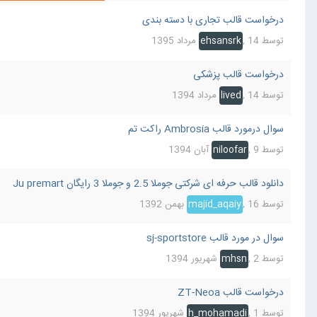
درخواست قالب تجاری با دسته بندی
توسط
14 مرداد 1395
,
ehsansrk
درخواست قالب پزشکی
توسط
14 مرداد 1394
,
lived
سوال درمورد قالب Ambrosia راکت تم
توسط
9 آبان 1394
,
niloofar
دانلود قالب حرفه ای شرکتی جوملا 2.5 و جوملا 3 رایگان Ju premart
توسط
16 بهمن 1392
,
majid_aqaiy
سوال در مورد قالب sj-sportstore
توسط
2 شهریور 1394
,
mhsn
درخواست قالب ZT-Neoa
توسط
1 شهریور 1394
,
h_mohamadi