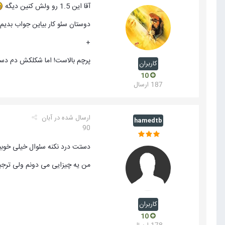
آقا این 1.5 رو ولش کنین دیگه
دوستان سئو کار بیاین جواب بدیم ت
+
پرچم بالاست! اما شکلکش دم د
کاربران
10
187 ارسال
ارسال شده در
آبان
hamedtb
90
دستت درد نکنه سئوال خیلی خوبیه
من یه چیزایی می دونم ولی ترجیح
کاربران
10