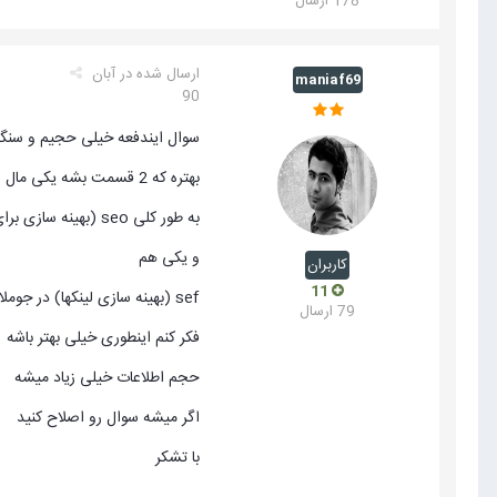
178 ارسال
ارسال شده در
آبان
maniaf69
90
سوال ایندفعه خیلی حجیم و سنگی
بهتره که 2 قسمت بشه یکی مال این هفته که بشه
به طور کلی seo (بهینه سازی برای موتورهای جستجو) در جوملا 1.5 و 1.7 شرح دهید
و یکی هم
کاربران
11
sef (بهینه سازی لینکها) در جوملا 1.5 و یا 1.7 را شرح دهید
79 ارسال
فکر کنم اینطوری خیلی بهتر باشه
حجم اطلاعات خیلی زیاد میشه
اگر میشه سوال رو اصلاح کنید
با تشکر