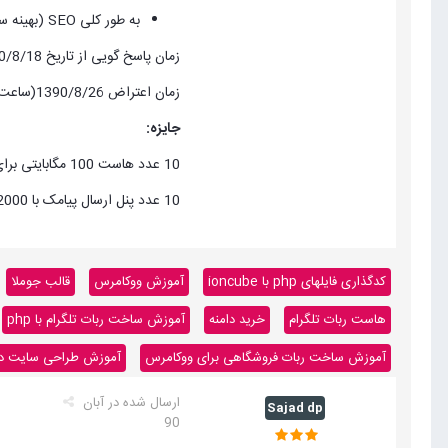
به طور کلی SEO (بهینه سازی برای موتورهای جستجو) و SEF (بهینه سازی لینکها) در جوملا 1.5 و یا 1.7 را شرح دهید(همراه با آموزش).
زمان پاسخ گویی از تاریخ 1390/8/18 لغایت 1390/8/25 (ساعت 24)
زمان اعتراض 1390/8/26(ساعت 1) لغایت 1390/8/26(ساعت 24)
جایزه:
10 عدد هاست 100 مگابایتی برای 10 نفر
10 عدد پنل ارسال پیامک با 2000 هزار تومان شارژ اولیه برای 10 نفر
کدگذاری فایلهای php با ioncube
آموزش ووکامرس
قالب جوملا
هاست ربات تلگرام
خرید دامنه
آموزش ساخت ربات تلگرام با php
آموزش ساخت ربات فروشگاهی برای ووکامرس
آموزش طراحی سایت داینا
ارسال شده در
آبان
Sajad dp
90