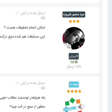
ارسال شده در
آبان
سید منصور فیروزه
90
امکان انجام تحقیقات هست ؟
این مسابقات هم شده منبع درآمد 
کاربران
10
135 ارسال
ارسال شده در
آبان
it-net
90
بله هرچقدر تونستید مطالب خوبی ا
منظور از منبع در آمد چیه؟