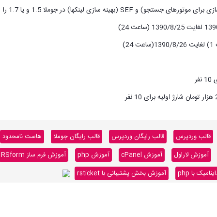
قالب وردپرس
قالب رایگان وردپرس
قالب رایگان جوملا
هاست نامحدود
آموزش لاراول
آموزش cPanel
آموزش php
آموزش فرم ساز RSform
میک با php
آموزش بخش پشتیبانی با rsticket