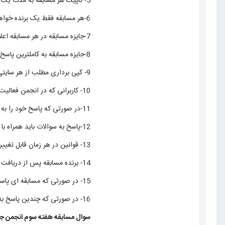
5- تاپیک هر مسابقه به مدت یک هفته باز است و در پایان هفته نتایج اعلام و یک روز فرصت شکایت نیز لحاظ میگردد و پس از آن تاپیک قفل میشود.
6-هر مسابقه فقط یک برنده خواهد داشت.
7-جایزه مسابقه در هر مسابقه اعلام میشود.
8-جایزه مسابقه به کاملترین پاسخ که از لحاظ شیوایی در بیان ، ارائه تصاویر و مستندات ، توضیحات شفاف و بدون غلط املایی و دستوری باشد اعطا میگردد.
9- کپی برداری مطلب از هر سایتی به دقت بررسی خواهد شد لذا در ارسال پاسخ ها دقت کنید!
10- کاربرانی که در انجمن فعالیت بیشتری دارند در مسابقات انجمن امتیاز بالاتری خواهند داشت نسبت به سایر کاربرانی که صرفا در مسابقه شرکت میکنند.
11-در صورتی که پاسخ خود را به صورت فایل pdf تهیه نموده اید باید فوتر و هدر با عنوان و لوگوی انجمن جوملای ایران طراحی شود.
12-پاسخ به سوالات باید همراه با آموزش موارد باشد.
13- قوانین در هر زمان قابل تغییر میباشد.
14- برنده مسابقه پس از دریافت جایزه باید تصویری از خود و توضیحاتی در خصوص عملکرد و رضایت خود در تاپیک مربوطه درج نماید.
15- در صورتی که مسابقه ای پاسخ مناسب نداشته باشد بدون برنده مسابقه بسته خواهد شد.
16- در صورتی که چندین پاسخ به صورت مجزا ارزشمند باشند جایزه به تناسب ارزش هر پاسخ بین شرکت کنندگان تقسیم خواهد شد.(تبصره قانون شماره 6)
سوال مسابقه هفته سوم انجمن جوم