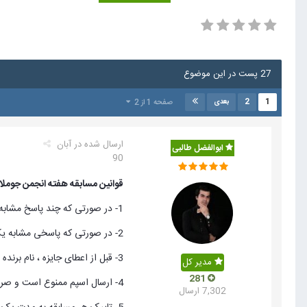
27 پست در این موضوع
2
1
صفحه 1 از 2
بعدی
ارسال شده در
آبان
ابوالفضل طالبی
90
قوانین مسابقه هفته انجمن جوملای
1- در صورتی که چند پاسخ مشابه وجود داشته باشد به اولین پاسخ جایزه اعطا میگردد.
2- در صورتی که پاسخی مشابه یک پاسخ دیگر ولی با کمی تغییرات باشد ، تغییرات مورد نظر بررسی و در صورتی که مورد تائید بود به عنوان پاسخ کاملتر لحاظ میگردد.
3- قبل از اعطای جایزه ، نام برنده اعلام میشود و اگر از کاربران کسی ناراضی بود میتواند دلیل را اعلام تا به رای گیری گذاشته شود و نتیجه نهایی اعلام گردد.
مدیر کل
281
4- ارسال اسپم ممنوع است و صرفا به سوال مسابقه پاسخ داده شود و از ارسل مطالبی نظیر " پاسخ خوبی بود" " خیلی عالی بود" " اشتباه است " "این که کاری نداره!" و .. خود داری شود.
7,302 ارسال