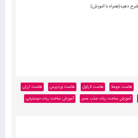
هاست جوملا
هاست لاراول
هاست وردپرس
هاست ارزان
آموزش ساخت ربات جذب ممبر
آموزش ساخت ربات دوستیابی