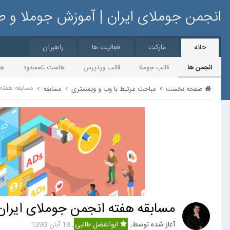
انجمن جوملای ایران | آموزش جوملا و 
خانه
مارکت
فعالیت ها
راهبران
انجمن ها
قالب جوملا
قالب وردپرس
هاست نامحدود
ها
مسابقه هفته 
صفحه نخست
مباحث مرتبط با وب و وبمستری
مسابقه
مسابقه هفته انجمن جوملای ایران
آغاز شده توسط:
ابوالفضل طالبی
,
18 آبان 1390