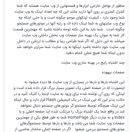
منظور از عوامل خارجی ابزارها و قسمتهایی از وب سایت هستند که شما
کنترل کمتری بر روی آنها دارید مانند این که چه تعداد لینک به وب سایت
شما وجود دارد ، کیفیت لینکهای موجو چگونه است و یا حتی اینکه چه
نوع وب سایتهای به شما لینک داده اند و رتبه آنها در موتورهای جستجو
چگونه است . شما باید به این نکته توجه داشته باشید که مهمترین قسمت
کار شما به عنوان یک بهینه ساز صفحات وب بخش داخلی وب سایت
میباشد به این دلیل که اگر شما طراحی زیبا و مطالب با ارزشی در داخل
وب سایت خود داشته باشید لینکها به وب سایت شما سرازیر خواهد شد
بدون اینکه شما هیچ عملی انجام دهید.
چند اشتباه رایج در بهینه سازی وب سایت
صفحات بیهوده
این اشتباه بارها و بارها در بسیاری از وب سایت ها دیده میشود.به
اینصورت که در صفحه اصلی یک تصویر بسیار بزرگ قرار داده شده است و
لینکی که روی آن نوشته شده برای ورود به سایت اینجا را کلیک کنید و در
حالت بدتر این که این لینک در یک انیمیشن Flash قرار دارد.و حال اینکه
این لینک هیچگاه توسط جستجو گر موتورهای جستجو دنبال نخواهد
شد.در واقع شما یک اشتباه بزرگ را مرتکب شده اید.صفحه اصلی و یا
Index و به عبارت دیگر HomePage شما به طور قطع یکی از مهمترین
صفحات وب سایت شما می باشد و بارها و بارها توسط جستجوگرهای
موتورهای جستجو بررسی میشود . اگر در صفحه اصلی ساختار مناسبی از