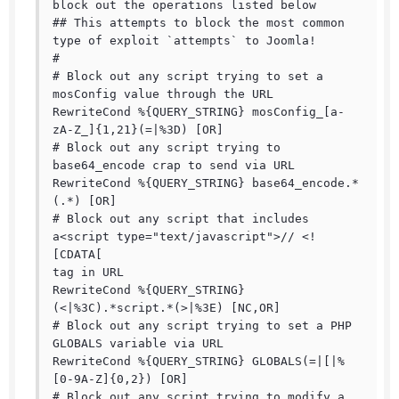
block out the operations listed below

## This attempts to block the most common 
type of exploit `attempts` to Joomla!

#

# Block out any script trying to set a 
mosConfig value through the URL

RewriteCond %{QUERY_STRING} mosConfig_[a-
zA-Z_]{1,21}(=|%3D) [OR]

# Block out any script trying to 
base64_encode crap to send via URL

RewriteCond %{QUERY_STRING} base64_encode.*
(.*) [OR]

# Block out any script that includes 
a<script type="text/javascript">// <!
[CDATA[

tag in URL

RewriteCond %{QUERY_STRING} 
(<|%3C).*script.*(>|%3E) [NC,OR]

# Block out any script trying to set a PHP 
GLOBALS variable via URL

RewriteCond %{QUERY_STRING} GLOBALS(=|[|%
[0-9A-Z]{0,2}) [OR]

# Block out any script trying to modify a 