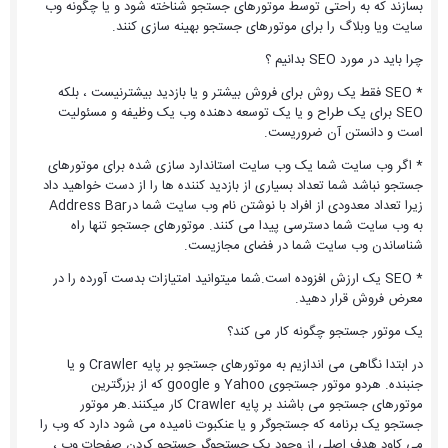
بسازند که به راحتی توسط موتورهای جستجو شناخته شود و یا چگونه وب
سایت ویا وبلاگ را برای موتورهای جستجو بهینه سازی کنند.
چرا باید در مورد SEO بدانیم ؟
* SEO فقط یک روش برای فروش بیشتر و یا بازدید بیشترنیست ، بلکه
SEO برای یک طراح و یا یک توسعه دهنده وب یک وظیفه و مسئولیت
است و دانستن آن ضروریست.
* اگر وب سایت شما یک وب سایت استاندارد سازی شده برای موتورهای
جستجو نباشد شما تعداد بسیاری از بازدید کننده ها را از دست خواهید داد
زیرا تعداد معدودی از افراد با نوشتن نام وب سایت شما درAddress Bar
به وب سایت شما دسترسی پیدا می کنند. موتورهای جستجو تنها راه
شناساندن وب سایت شما در فضای مجازیست.
* SEO یک ارزش افزوده است.شما میتوانید امتیازات بدست آورده را در
معرض فروش قرار دهید.
یک موتور جستجو چگونه کار می کند؟
در ابتدا نگاهی می اندازیم به موتورهای جستجو بر پایه Crawler و یا
جنبنده. هردو موتور جستجوی Yahoo و google که از بزرگترین
موتورهای جستجو می باشند بر پایه Crawler کار میکنند.هر موتور
جستجو یک برنامه که جستجوگر و یا عنکبوت نامیده می شود دارد که وب را
می کاود.هدف اصلی از وجود یک جستجوگر جستجو کردن صفحات وب ،