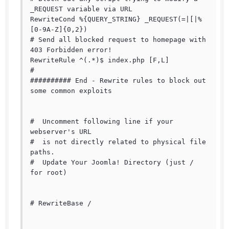
_REQUEST variable via URL

RewriteCond %{QUERY_STRING} _REQUEST(=|[|%
[0-9A-Z]{0,2})

# Send all blocked request to homepage with 
403 Forbidden error!

RewriteRule ^(.*)$ index.php [F,L]

#

########## End - Rewrite rules to block out 
some common exploits

#  Uncomment following line if your 
webserver's URL

#  is not directly related to physical file 
paths.

#  Update Your Joomla! Directory (just / 
for root)

# RewriteBase /
