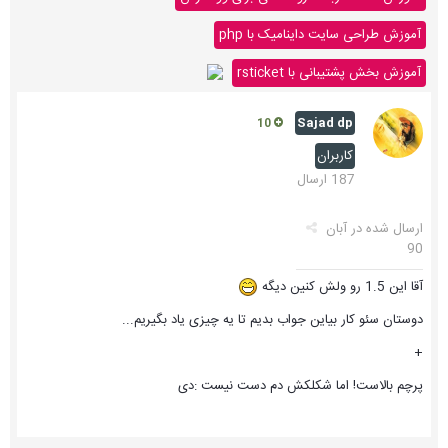
آموزش طراحی سایت داینامیک با php
آموزش بخش پشتیبانی با rsticket
Sajad dp
10
کاربران
187 ارسال
ارسال شده در
آبان
90
آقا این 1.5 رو ولش کنین دیگه
دوستان سئو کار بیاین جواب بدیم تا یه چیزی یاد بگیریم...
+
پرچم بالاست! اما شکلکش دم دست نیست :دی