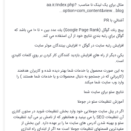
مثال برای یک لینک نا مناسب: aa.ir/index.php?
option=com_content&view...blog...
آشنائي با PR
پيج رنك گوگل (Google Page Rank) يك عدد بين ۰ تا ۱۰ مي باشد كه
گوگل براي رتبه بندي نتايج خود از آن استفاده مي كند.
افزايش رتبه سايت در گوگل = افزايش بينندگان موثر سايت
يکي ديگر از راه هاي افزايش بازديد کنندگان کار کردن بر روي کلمات کليدي
است.
به اين صورت محصول يا خدمات شما بهتر ديده شده و کاربران هدفمند
(کاربراني که در جستجو به دنبال محصولات و يا خدمات شما هستند ) را
وارد وب سايت شما ميکند
نتایج سئو برای سایت شما
آموزش تنظیمات سئو در جوملا
اگر در پنل سایت جوملایی خود وارد بخش تنظیمات شوید در ستون کناری
آن تنظیمات SEO را می بینید و همانطور که از نامش بر می آید تنظیمات
سئو و بهینه شدن آدرس های سایت ما را بر عهده دارد. این بخش از
مفیدترین قسمتهای تنظیمات جوملا است مه اگر از ابتدای راه اندازی