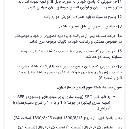
11-در صورتی که پاسخ خود را به صورت فایل pdf تهیه نموده اید باید
فوتر و هدر با عنوان و لوگوی انجمن جوملای ایران طراحی شود.
12-پاسخ به سوالات باید همراه با آموزش موارد باشد.
13- قوانین در هر زمان قابل تغییر میباشد.
14- برنده مسابقه پس از دریافت جایزه باید تصویری از خود و توضیحاتی
در خصوص عملکرد و رضایت خود در تاپیک مربوطه درج نماید.
15- در صورتی که مسابقه ای پاسخ مناسب نداشته باشد بدون برنده
مسابقه بسته خواهد شد.
16- در صورتی که چندین پاسخ به صورت مجزا ارزشمند باشند جایزه به
تناسب ارزش هر پاسخ بین شرکت کنندگان تقسیم خواهد شد.(تبصره
قانون شماره 6)
سوال مسابقه هفته سوم انجمن جوملا ایران:
به طور کلی SEO (بهینه سازی برای موتورهای جستجو) و SEF
(بهینه سازی لینکها) در جوملا 1.5 و یا 1.7 را شرح دهید(همراه با
آموزش).
زمان پاسخ گویی از تاریخ 1390/8/18 لغایت 1390/8/25 (ساعت 24)
زمان اعتراض 1390/8/26(ساعت 1) لغایت 1390/8/26(ساعت 24)