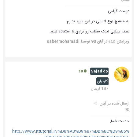
دوست گرامی
بنده هیچ نوع ادعایی در این مورد ندارم
لطف میکنی لینک مطلب رو بزاری تا استفاده کنیم.
ویرایش شده در
آبان 90
توسط sabermohamadi
Sajad dp
10
کاربران
187 ارسال
ارسال شده در
آبان
90
خدمت شما:
http://www.ittutorial.ir/%D8%A8%D9%87%DB%8C%D9%86%