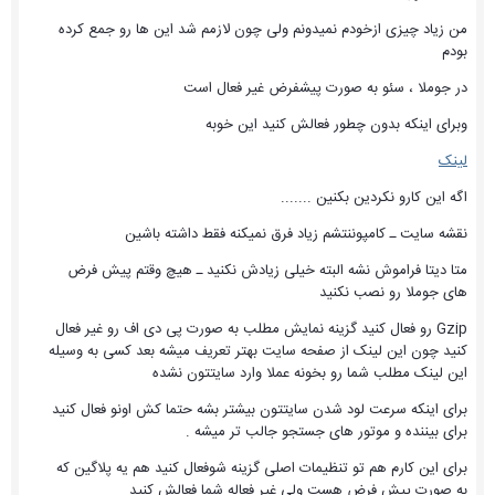
من زیاد چیزی ازخودم نمیدونم ولی چون لازمم شد این ها رو جمع کرده
بودم
در جوملا ، سئو به صورت پيشفرض غير فعال است
وبرای اینکه بدون چطور فعالش کنید این خوبه
لینک
اگه این کارو نکردین بکنین .......
نقشه سایت ـ کامپوننتشم زیاد فرق نمیکنه فقط داشته باشین
متا دیتا فراموش نشه البته خیلی زیادش نکنید ـ هیچ وقتم پیش فرض
های جوملا رو نصب نکنید
Gzip رو فعال کنید گزینه نمایش مطلب به صورت پی دی اف رو غیر فعال
کنید چون این لینک از صفحه سایت بهتر تعریف میشه بعد کسی به وسیله
این لینک مطلب شما رو بخونه عملا وارد سایتتون نشده
برای اینکه سرعت لود شدن سایتتون بیشتر بشه حتما کش اونو فعال کنید
برای بیننده و موتور های جستجو جالب تر میشه .
برای این کارم هم تو تنظیمات اصلی گزینه شوفعال کنید هم یه پلاگین که
به صورت پیش فرض هست ولی غیر فعاله شما فعالش کنید