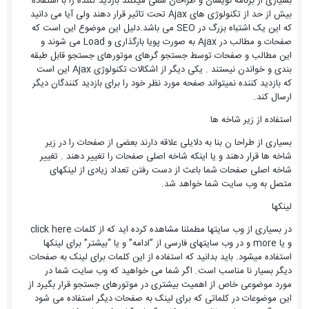
بسیاری از برنامه نویسان و طراحان سعی میکنند بازدید کننده را با استفاده
بیش از حد از تکنولوژی های Ajax تحت تاثیر قرار دهند ولی آیا می دانید
که این یک اشتباه بزرگ در SEO می باشد.دلیل این موضوع این است که
صفحات و مطالب در Ajax به صورت پویا بارگذاری و Load می شوند و
این مطالب و صفحات توسط جستجو گرهای موتورهای جستجو قابل طبقه
بندی و خواندن نیستند . یکی دیگر از اشکالات تکنولوژی Ajax این است
که بازدید کننده نمیتواند صفحه مورد نظر خود را برای بازدید کنندگان دیگر
ارسال کند.
استفاده از زیر شاخه ها
بسیاری از طراحا ن بنا به دلایلی علاقه دارند بعضی از صفحات را در زیر
شاخه ها قرار دهند و یا اینکه شاخه اصلی صفحات را تغییر دهند . تغییر
شاخه اصلی صفحات شما باعث از دست رفتن تعداد زیادی از لینکهای
متصل به وب سایت شما خواهد شد.
لینکها
در بسیاری از وب سایتها مطمئنا مشاهده کرده اید که از کلمات click here
و یا more و در وب سایتهای فارسی از ”ادامه” و یا “بیشتر” برای لینکها
استفاده میشود. باید بدانید که استفاده از این کلمات برای لینک به صفحات
دیگر بسیار نا مناسب است. اگر شما می خواهید که وب سایت شما در
مورد موضوعی خاص از اهمیت بیشتری در موتورهای جستجو قرار بگیرد از
این موضوعات در کلماتی که برای لینک به صفحات دیگر استفاده می شود