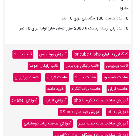
جایزه:
10 عدد هاست 100 مگابایتی برای 10 نفر
10 عدد پنل ارسال پیامک با 2000 هزار تومان شارژ اولیه برای 10 نفر
کدگذاری فایلهای php با ioncube
آموزش ووکامرس
قالب جوملا
قالب وردپرس
قالب رایگان وردپرس
قالب رایگان جوملا
هاست نامحدود
هاست جوملا
هاست لاراول
هاست وردپرس
هاست ارزان
هاست ربات تلگرام
خرید دامنه
آموزش ساخت ربات تلگرام با php
آموزش لاراول
آموزش cPanel
آموزش php
آموزش فرم ساز RSform
آموزش ساخت ربات جذب ممبر
آموزش ساخت ربات دوستیابی
آموزش ساخت ربات فروشگاهی برای ووکامرس