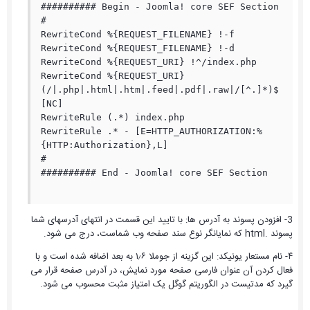
########## Begin - Joomla! core SEF Section

#

RewriteCond %{REQUEST_FILENAME} !-f

RewriteCond %{REQUEST_FILENAME} !-d

RewriteCond %{REQUEST_URI} !^/index.php

RewriteCond %{REQUEST_URI} 
(/|.php|.html|.htm|.feed|.pdf|.raw|/[^.]*)$  
[NC]

RewriteRule (.*) index.php

RewriteRule .* - [E=HTTP_AUTHORIZATION:%
{HTTP:Authorization},L]

#

########## End - Joomla! core SEF Section

3- افزودن پسوند به آدرس ها: با تایید این قسمت در انتهای آدرسهای شما
پسوند .html که نمایانگر نوع سند صفحه وب شماست، درج می شود.
۴- نام مستعار یونیکد: این گزینه از جوملا ۱٫۶ به بعد اضافه شده است و با
فعال کردن آن عنوان فارسی صفحه مورد نمایش، در آدرس صفحه قرار می
گیرد که مدتیست در الگوریتم گوگل یک امتیاز مثبت محسوب می شود.