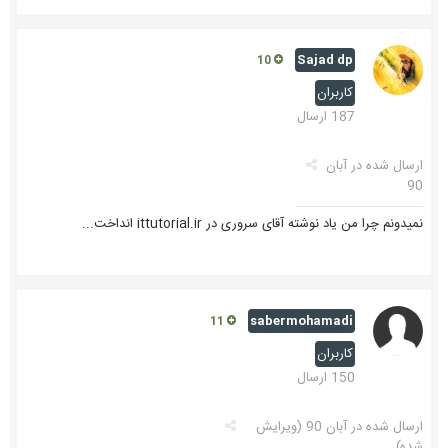
Sajad dp
10
کاربران
187 ارسال
ارسال شده در
آبان
90
نمیدونم چرا من یاد نوشته آقای سروری در ittutorial.ir انداخت...
sabermohamadi
11
کاربران
150 ارسال
ارسال شده در
آبان 90
(ویرایش
شده)