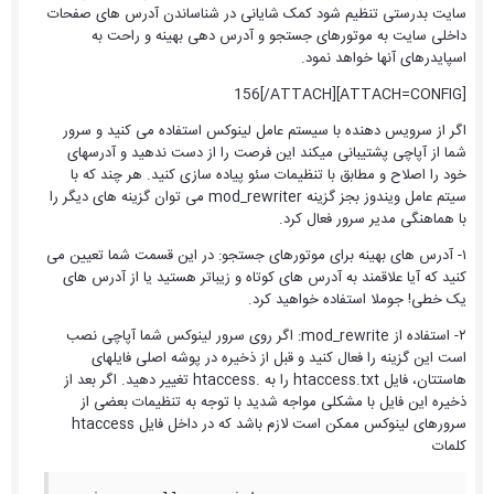
سایت بدرستی تنظیم شود کمک شایانی در شناساندن آدرس های صفحات
داخلی سایت به موتورهای جستجو و آدرس دهی بهینه و راحت به
اسپایدرهای آنها خواهد نمود.
[ATTACH=CONFIG]156[/ATTACH]
اگر از سرویس دهنده با سیستم عامل لینوکس استفاده می کنید و سرور
شما از آپاچی پشتیبانی میکند این فرصت را از دست ندهید و آدرسهای
خود را اصلاح و مطابق با تنظیمات سئو پیاده سازی کنید. هر چند که با
سیتم عامل ویندوز بجز گزینه mod_rewriter می توان گزینه های دیگر را
با هماهنگی مدیر سرور فعال کرد.
۱- آدرس های بهینه برای موتورهای جستجو: در این قسمت شما تعیین می
کنید که آیا علاقمند به آدرس های کوتاه و زیباتر هستید یا از آدرس های
یک خطی! جوملا استفاده خواهید کرد.
۲- استفاده از mod_rewrite: اگر روی سرور لینوکس شما آپاچی نصب
است این گزینه را فعال کنید و قبل از ذخیره در پوشه اصلی فایلهای
هاستتان، فایل htaccess.txt را به .htaccess تغییر دهید. اگر بعد از
ذخیره این فایل با مشکلی مواجه شدید با توجه به تنظیمات بعضی از
سرورهای لینوکس ممکن است لازم باشد که در داخل فایل htaccess
کلمات