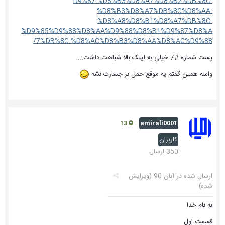
D9%87-%D8%B3%D8%A7%D8%B2%DB%8C-
%D8%B3%D8%A7%DB%8C%D8%AA-
%D8%A8%D8%B1%D8%A7%DB%8C-
%D9%85%D9%88%D8%AA%D9%88%D8%B1%D9%87%D8%A
7%DB%8C-%D8%AC%D8%B3%D8%AA%D8%AC%D9%88/
پست شماره #7 خیلی به لینک بالا شباهت داشت...
واسه همین گفتم یه موقع حمل بر جسارت نشه
amirali0001
13
کاربران
350 ارسال
ارسال شده در
آبان 90
(ویرایش
شده)
به نام خدا
قسمت اول