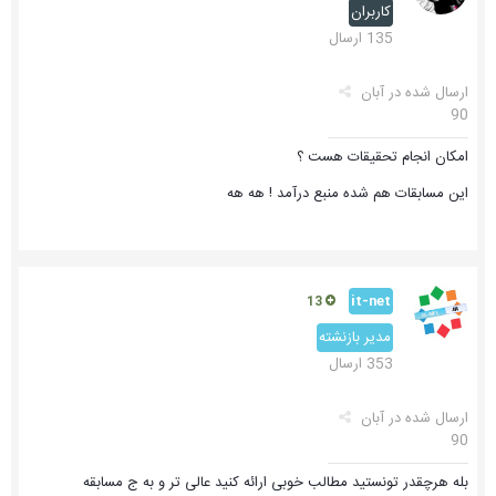
کاربران
135 ارسال
ارسال شده در
آبان
90
امکان انجام تحقیقات هست ؟
این مسابقات هم شده منبع درآمد ! هه هه
it-net
13
مدیر بازنشته
353 ارسال
ارسال شده در
آبان
90
بله هرچقدر تونستید مطالب خوبی ارائه کنید عالی تر و به ج مسابقه