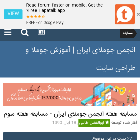
Read forum faster on mobile. Get the
Free Tapatalk app?
VIEW
FREE - on Google Play
مسابقه
انجمن جوملای ایران | آموزش جوملا و
طراحی سایت
مسابقه هفته انجمن جوملای ایران - مسابقه هفته سوم
آغاز شده توسط:
ابوالفضل طالبی
,
18 آبان 1390
27 پست در این موضوع