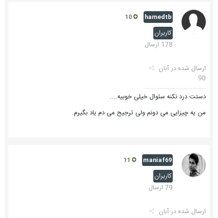
hamedtb
10
کاربران
178 ارسال
ارسال شده در
آبان
90
دستت درد نکنه سئوال خیلی خوبیه....
من یه چیزایی می دونم ولی ترجیح می دم یاد بگیرم.
maniaf69
11
کاربران
79 ارسال
ارسال شده در
آبان