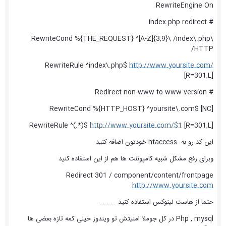
RewriteEngine On
# index.php redirect
RewriteCond %{THE_REQUEST} ^[A-Z]{3,9}\ /index\.php\
HTTP/
RewriteRule ^index\.php$
http://www.yoursite.com/
[R=301,L]
# Redirect non-www to www version
RewriteCond %{HTTP_HOST} ^yoursite\.com$ [NC]
RewriteRule ^(.*)$
http://www.yoursite.com/$1
[R=301,L]
این کد رو به .htaccess خودتون اضافه کنید
وبرای رفع مشکل شبیه کامپوننت ها هم از این استفاده کنید
Redirect 301 / component/content/frontpage
http://www.yoursite.com
حتما از هاست لینوکس استفاده کنید ........
Php , mysql در کل جوملا امنیتش تو ویندوز خیلی کمه تازه بعضی ها