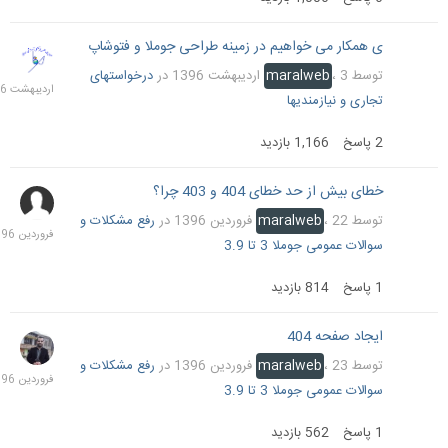
ی همکار می خواهیم در زمینه طراحی جوملا و فتوشاپ
3
اردیب
توسط
3 اردیبهشت 1396
،
maralweb
در
درخواستهای
1396
تجاری و نیازمندیها
2
پاسخ
1,166
بازدید
خطای بیش از حد خطای 404 و 403 چرا؟
23
فرورد
توسط
22 فروردین 1396
،
maralweb
در
رفع مشکلات و
1396
سوالات عمومی جوملا 3 تا 3.9
1
پاسخ
814
بازدید
ایجاد صفحه 404
23
فرورد
توسط
23 فروردین 1396
،
maralweb
در
رفع مشکلات و
1396
سوالات عمومی جوملا 3 تا 3.9
1
پاسخ
562
بازدید