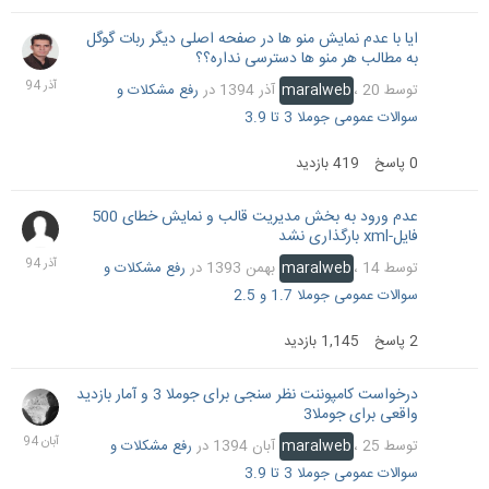
ایا با عدم نمایش منو ها در صفحه اصلی دیگر ربات گوگل
20
به مطالب هر منو ها دسترسی نداره؟؟
آذر
1394
توسط
20 آذر 1394
،
maralweb
در
رفع مشکلات و
سوالات عمومی جوملا 3 تا 3.9
0
پاسخ
419
بازدید
عدم ورود به بخش مدیریت قالب و نمایش خطای 500
5
فایل-xml بارگذاری نشد
آذر
1394
توسط
14 بهمن 1393
،
maralweb
در
رفع مشکلات و
سوالات عمومی جوملا 1.7 و 2.5
2
پاسخ
1,145
بازدید
درخواست کامپوننت نظر سنجی برای جوملا 3 و آمار بازدید
26
واقعی برای جوملا3
آبان
1394
توسط
25 آبان 1394
،
maralweb
در
رفع مشکلات و
سوالات عمومی جوملا 3 تا 3.9