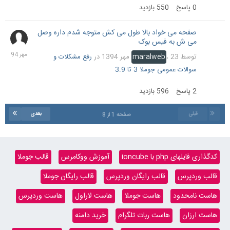
0
پاسخ
550
بازدید
صفحه می خواد بالا طول می کش متوجه شدم داره وصل
24
می ش به فیس بوک
مهر
1394
توسط
23 مهر 1394
،
maralweb
در
رفع مشکلات و
سوالات عمومی جوملا 3 تا 3.9
2
پاسخ
596
بازدید
قبلی
بعدی
صفحه 1 از 8
کدگذاری فایلهای php با ioncube
آموزش ووکامرس
قالب جوملا
قالب وردپرس
قالب رایگان وردپرس
قالب رایگان جوملا
هاست نامحدود
هاست جوملا
هاست لاراول
هاست وردپرس
هاست ارزان
هاست ربات تلگرام
خرید دامنه