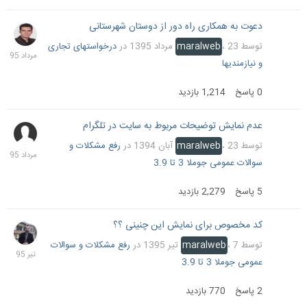
دعوت به همکاری راه دور از دوستان شهرستانی
23
مرداد
توسط
23 مرداد 1395
،
maralweb
در
درخواستهای تجاری
1395
و نیازمندیها
0
پاسخ
1,214
بازدید
عدم نمایش توضیحات مربوط به سایت در تلگرام
20
مرداد
توسط
23 آبان 1394
،
maralweb
در
رفع مشکلات و
1395
سوالات عمومی جوملا 3 تا 3.9
5
پاسخ
2,279
بازدید
کد مخصوص برای نمایش این چنینی ؟؟
9
تیر
توسط
7 تیر 1395
،
maralweb
در
رفع مشکلات و سوالات
1395
عمومی جوملا 3 تا 3.9
2
پاسخ
770
بازدید