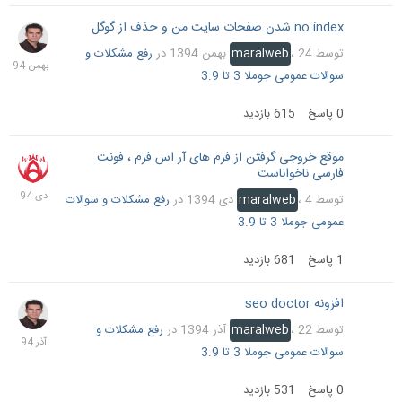
no index شدن صفحات سایت من و حذف از گوگل
24
بهمن
توسط
24 بهمن 1394
،
maralweb
در
رفع مشکلات و
1394
سوالات عمومی جوملا 3 تا 3.9
0
پاسخ
615
بازدید
موقع خروجی گرفتن از فرم های آر اس فرم ، فونت
4
فارسی ناخواناست
دی
1394
توسط
4 دی 1394
،
maralweb
در
رفع مشکلات و سوالات
عمومی جوملا 3 تا 3.9
1
پاسخ
681
بازدید
افزونه seo doctor
22
آذر
توسط
22 آذر 1394
،
maralweb
در
رفع مشکلات و
1394
سوالات عمومی جوملا 3 تا 3.9
0
پاسخ
531
بازدید