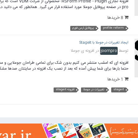
pro در صفحه پروفایل جوملا مورد استفاده قرار می گیرد. همانطور که می دانید در امکانات پیشفرض جوملا برای...
8 خریدها
profile rsform
پروفایل ارس فورم
ایجاد تغییرات در جوملا با StageIt
توسط
joompro
در
افزونه ی جوملا
افزونه ای که امشب منتشر می کنیم بدون شک برای تمامی طراحان جوملایی و مد
حتما بارها برای شما پیش آمده که بعد از نصب یک افزونه در سایتتان صدها مشکل
1 خریدها
stageit
تغییرات در جوملا
افزونه stageit