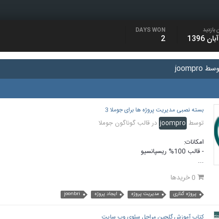
 بازدید
DAYS WON
2
joompr
بسته نصبی مدیریت پروژه ها برای جوملا 3
توسط
joompro
در
قالب گوناگون جوملا
امکانات:
- قالب 100% ریسپانسیو
...
0 خریدها
پروژه گذاری
مدیریت پروژه
ایجاد پروژه
joonbri
کتاب آموزش گلچین مراحل سئوی وب سایت