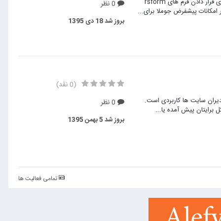
افزونه تجاری RSForm Profile - Plugin -محصولی از شرکت VDM است که برای قرار دادن فرم های rsform
0 نظر
بروز شد
18 دی 1395
(0 نقد)
یران سایت ها کاربردی است.
0 نظر
 برایتان پیش آمده یا...
بروز شد
5 بهمن 1395
تمامی فعالیت ها