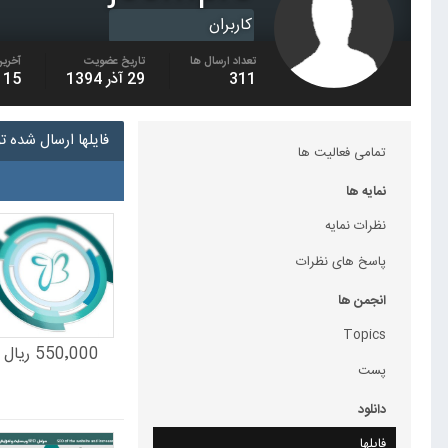
کاربران
تعداد ارسال ها
تاریخ عضویت
آخرین
311
29 آذر 1394
15 آبان 1396
فایلها ارسال شده توسط o
تمامی فعالیت ها
نمایه ها
نظرات نمایه
پاسخ های نظرات
انجمن ها
Topics
550٬000 ریال
پست
دانلود
فایلها