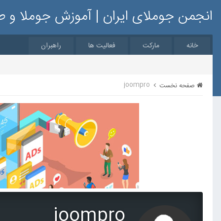
انجمن جوملای ایران | آموزش جوملا و 
خانه
مارکت
فعالیت ها
راهبران
joompro
صفحه نخست
joompro