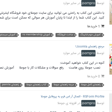
توسط
joompro
در
سایر موارد
با داشتن این کتاب به راحتی می توانید برای سایت جوملای خود فروشگاه اینترنتی ب
کنید. این کتاب شما را از ابتدا تا پایان آموزش هر سوالی که ممکن است برای شما
1 خریدها
آموزش جوم شاپبنگ
ساخت فروشگاه
آموزش rs membership
آموزش سیستم
مرجع راهنمای Joomla!
توسط
joompro
در
سایر موارد
آنچه در این کتاب خواهید آموخت:
نصب جوملا روي هاست رفع سوالات و مشکلات کار با جوملا آموزش نصب جوملا 3 
0 خریدها
راهنمای کامل جوملا
مرجه راهنمای جوملا
کتاب راهنمای جوملا
راهنمای joomla
RSForm Profile - اتصال آر اس فرم به پروفایل جوملا
توسط
joompro
در
افزونه ی جوملا