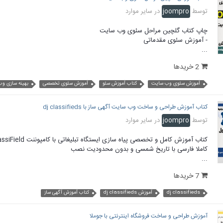
توسط
joompro
در
سایر موارد
چاپ کتاب گلچین مراحل سئوی وب سایت
- آموزش سئوی مقدماتی
...
2 خریدها
آموزش سئوی وب سایت
کتاب آموزش سئو
آموزش سئوی تخصصی
بهینه سازی و
کتاب آموزش طراحی و ساخت وب سایت آگهی ساز با dj classifieds
توسط
joompro
در
سایر موارد
کتاب آموزش کامل و تخصصی پیاه سازی ایستگاه تبلیغاتی با کامپوننت Dj-ClassiField
کاملا فارسی با تاریخ شمسی و بدون محدودیت نصب
...
7 خریدها
dj classifieds
آموزش dj classifieds
کتاب آموزش آگهی ساز
آموزش طراحی و ساخت فروشگاه اینترنتی با جوملا