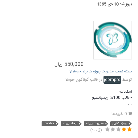
بروز شد
18 دی 1395
550٬000 ریال
بسته نصبی مدیریت پروژه ها برای جوملا 3
توسط
joompro
در
قالب گوناگون جوملا
امکانات:
- قالب 100% ریسپانسیو
...
0 خریدها
پروژه گذاری
مدیریت پروژه
ایجاد پروژه
joonbri
(2 نقد)