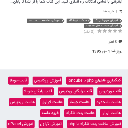
اینترنتی با تمامی امکانات راه اندازی کنید. این کتاب شما را از ابتدا تا پایان...
1 خریدها
آموزش جوم شاپبنگ
ساخت فروشگاه
آموزش rs membership
آموزش سیستم حق عضویت
(0 نقد)
0 نظر
بروز شد
1 مهر 1395
کدگذاری فایلهای php با ioncube
آموزش ووکامرس
قالب جوملا
قالب وردپرس
قالب رایگان وردپرس
قالب رایگان جوملا
هاست نامحدود
هاست جوملا
هاست لاراول
هاست وردپرس
هاست ارزان
هاست ربات تلگرام
خرید دامنه
آموزش ساخت ربات تلگرام با php
آموزش لاراول
آموزش cPanel