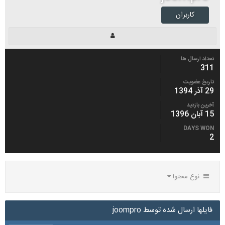
کاربران
تعداد ارسال ها
311
تاریخ عضویت
29 آذر 1394
آخرین بازدید
15 آبان 1396
DAYS WON
2
نوع محتوا
فایلها ارسال شده توسط joompro