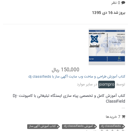
0 نظر
بروز شد
16 دی 1395
150٬000 ریال
کتاب آموزش طراحی و ساخت وب سایت آگهی ساز با dj classifieds
توسط
joompro
در
سایر موارد
کتاب آموزش کامل و تخصصی پیاه سازی ایستگاه تبلیغاتی با کامپوننت Dj-
ClassiField
...
7 خریدها
dj classifieds
آموزش dj classifieds
کتاب آموزش آگهی ساز