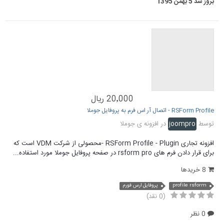
بروز شد
5 بهمن 1395
20٬000 ریال
RSForm Profile - اتصال آر اس فرم به پروفایل جوملا
توسط
joompro
در
افزونه ی جوملا
افزونه تجاری RSForm Profile - Plugin -محصولی از شرکت VDM است که
برای قرار دادن فرم های rsform pro در صفحه پروفایل جوملا مورد استفاده...
8 خریدها
profile rsform
پروفایل ارس فورم
(0 نقد)
0 نظر