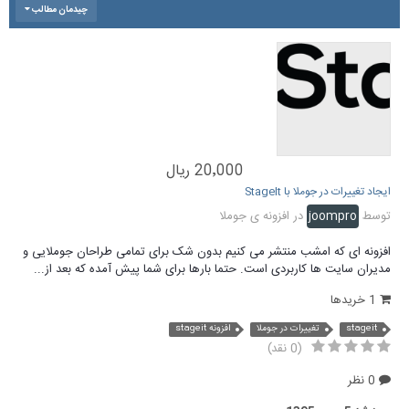
چیدمان مطالب
20٬000 ریال
ایجاد تغییرات در جوملا با StageIt
توسط
joompro
در
افزونه ی جوملا
افزونه ای که امشب منتشر می کنیم بدون شک برای تمامی طراحان جوملایی و
مدیران سایت ها کاربردی است. حتما بارها برای شما پیش آمده که بعد از...
1 خریدها
stageit
تغییرات در جوملا
افزونه stageit
(0 نقد)
0 نظر