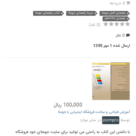
0 خریدها
راهنمای کامل جوملا
مرجه راهنمای جوملا
کتاب راهنمای جوملا
راهنمای joomla
(0 نقد)
0 نظر
ارسال شده
1 مهر 1395
100٬000 ریال
آموزش طراحی و ساخت فروشگاه اینترنتی با جوملا
توسط
joompro
در
سایر موارد
با داشتن این کتاب به راحتی می توانید برای سایت جوملای خود فروشگاه