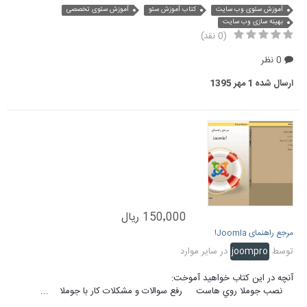
آموزش سئوی وب سایت
کتاب آموزش سئو
آموزش سئوی تخصصی
بهینه سازی وب سایت
(0 نقد)
0 نظر
ارسال شده
1 مهر 1395
150٬000 ریال
مرجع راهنمای Joomla!
توسط
joompro
در
سایر موارد
آنچه در این کتاب خواهید آموخت:
نصب جوملا روي هاست رفع سوالات و مشکلات کار با جوملا ...