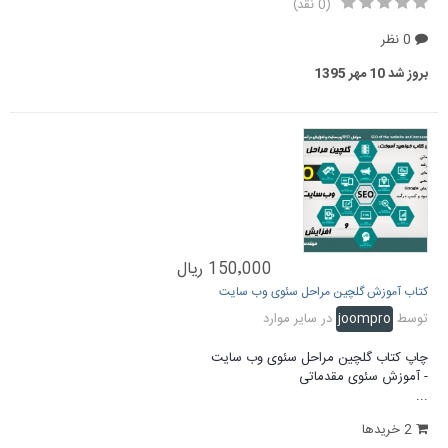
(0 نقد)
0 نظر
بروز شد
10 مهر 1395
150٬000 ریال
کتاب آموزش گلچین مراحل سئوی وب سایت
توسط
joompro
در
سایر موارد
چاپ کتاب گلچین مراحل سئوی وب سایت
- آموزش سئوی مقدماتی
...
2 خریدها