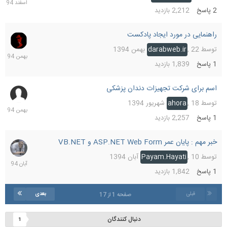
1394
2
پاسخ
2,212
بازدید
راهنمایی در مورد ایجاد پادکست
23
بهمن
توسط
22 بهمن 1394
,
darabweb.ir
1394
1
پاسخ
1,839
بازدید
اسم برای شرکت تجهیزات دندان پزشکی
7
بهمن
توسط
18 شهریور 1394
,
ahora
1394
1
پاسخ
2,257
بازدید
خبر مهم : پایان عمر ASP.NET Web Form و VB.NET
10
آبان
توسط
10 آبان 1394
,
Payam.Hayati
1394
1
پاسخ
1,842
بازدید
قبلی
بعدی
صفحه 1 از 17
دنبال کنندگان
1