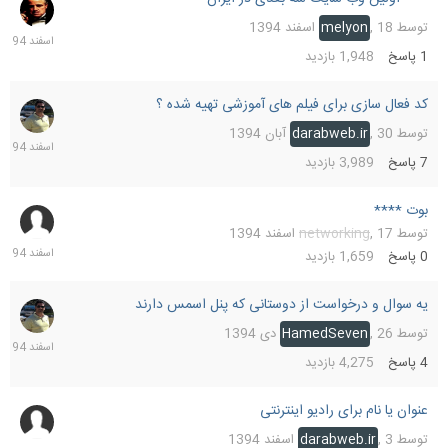
18
اسفند
توسط
18 اسفند 1394
,
melyon
1394
1
پاسخ
1,948
بازدید
کد فعال سازی برای فیلم های آموزشی تهیه شده ؟
17
اسفند
توسط
30 آبان 1394
,
darabweb.ir
1394
7
پاسخ
3,989
بازدید
بوت ****
17
اسفند
توسط
17 اسفند 1394
,
networking
1394
0
پاسخ
1,659
بازدید
یه سوال و درخواست از دوستانی که پنل اسمس دارند
15
اسفند
توسط
26 دی 1394
,
HamedSeven
1394
4
پاسخ
4,275
بازدید
عنوان یا نام برای رادیو اینترنتی
15
اسفند
توسط
3 اسفند 1394
,
darabweb.ir