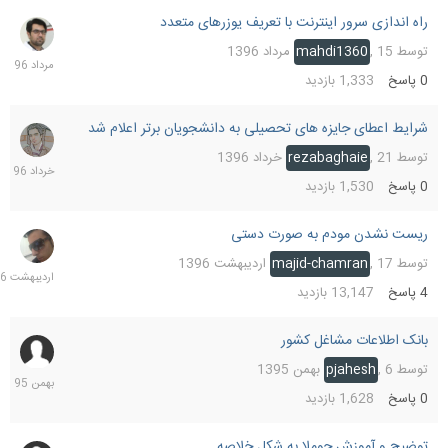
راه اندازی سرور اینترنت با تعریف یوزرهای متعدد
15
مرداد
توسط
15 مرداد 1396
,
mahdi1360
1396
0
پاسخ
1,333
بازدید
شرایط اعطای جایزه های تحصیلی به دانشجویان برتر اعلام شد
21
خرداد
توسط
21 خرداد 1396
,
rezabaghaie
1396
0
پاسخ
1,530
بازدید
ریست نشدن مودم به صورت دستی
19
اردیب
توسط
17 اردیبهشت 1396
,
majid-chamran
1396
4
پاسخ
13,147
بازدید
بانک اطلاعات مشاغل کشور
6
بهمن
توسط
6 بهمن 1395
,
pjahesh
1395
0
پاسخ
1,628
بازدید
توضیح و آموزش جوملا به شکل خلاصه