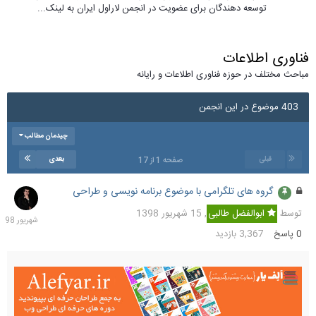
توسعه دهندگان برای عضویت در انجمن لاراول ایران به لینک...
فناوری اطلاعات
مباحث مختلف در حوزه فناوری اطلاعات و رایانه
403 موضوع در این انجمن
چیدمان مطالب
قبلی
بعدی
صفحه 1 از 17
گروه های تلگرامی با موضوع برنامه نویسی و طراحی
15
شهریو
توسط
ابوالفضل طالبی
,
15 شهریور 1398
1398
0
پاسخ
3,367
بازدید