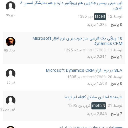
این مینی پیسی جادویی هم پروژکتور دارد و هم نمایشگر لمسی ۸
12
اینچی
مهر
1395
توسط
12 مهر 1395
,
faceit
0
پاسخ
1,384
بازدید
10 ویژگی یک فارسی ساز خوب برای نرم افزار Microsoft
11
Dynamics CRM
مرداد
1395
توسط
11 مرداد 1395
,
mina137888
1
پاسخ
2,311
بازدید
SLA در نرم افزار Microsoft Dynamics CRM
20
تیر
توسط
20 تیر 1395
,
mina137888
1395
0
پاسخ
1,598
بازدید
شرمنده! اما این مشکل کلافه ام کرده!
24
فرورد
توسط
21 فروردین 1395
,
moh3N
1395
7
پاسخ
2,546
بازدید
------ اولین وب سایت سه بعدی در ایران