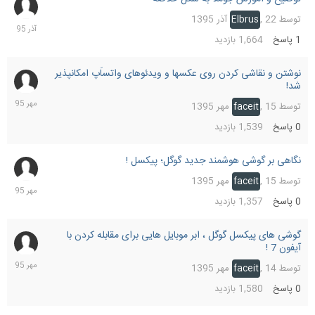
22
آذر
توسط
22 آذر 1395
,
Elbrus
1395
1
پاسخ
1,664
بازدید
نوشتن و نقاشی کردن روی عکسها و ویدئوهای واتساَپ امکانپذیر
15
شد!
مهر
1395
توسط
15 مهر 1395
,
faceit
0
پاسخ
1,539
بازدید
نگاهی بر گوشی هوشمند جدید گوگل؛ پیکسل !
15
مهر
توسط
15 مهر 1395
,
faceit
1395
0
پاسخ
1,357
بازدید
گوشی های پیکسل گوگل ، ابر موبایل هایی برای مقابله کردن با
14
آیفون 7 !
مهر
1395
توسط
14 مهر 1395
,
faceit
0
پاسخ
1,580
بازدید