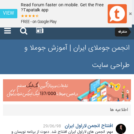
Read forum faster on mobile. Get the Free
Tapatalk app?
VIEW
FREE - on Google Play
متفرقه
انجمن جوملای ایران | آموزش جوملا و
طراحی سایت
اطلاعیه ها
افتتاح انجمن لاراول ایران
29/06/98
مهم: انجمن های لاراول ایران افتتاح شد. دعوت از برنامه نویسان و