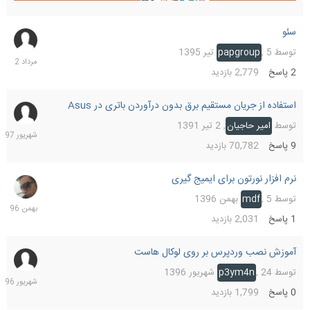
سئو
7
مرداد
توسط
5 تیر 1395
,
papgroup
1402
2
پاسخ
2,779
بازدید
استفاده از جریان مستقیم برق بدون درآوردن باتری در Asus
17
شهریو
توسط
امیر حاجیان
,
2 تیر 1391
1397
9
پاسخ
70,782
بازدید
نرم افزار نورتون برای ایمیج گیری
18
بهمن
توسط
5 بهمن 1396
,
mdf
1396
1
پاسخ
2,031
بازدید
آموزش نصب وردپرس بر روی لوکال هاست
24
شهریو
توسط
24 شهریور 1396
,
p3ym4n
1396
0
پاسخ
1,799
بازدید