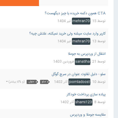
CTA همون دکمه خریده یا چیز دیگهست؟
توسط
15 تیر 1404
,
mehran70
کاربر وارد سایت میشه ولی خرید نمیکنه، علتش چیه؟
توسط
13 تیر 1404
,
mehran70
انتقال از وردپرس به جوملا
توسط
21 فروردین 1403
,
sanatiha
سئو - دلیل تفاوت عنوان در سرچ گوگل
توسط
10 آذر 1402
,
joomladoost
سئو
عنوان
(و %d بیشتر)
پیاده سازی پرداخت خودکار
توسط
8 آذر 1402
,
shami123
مقایسه جوملا و وردپرس