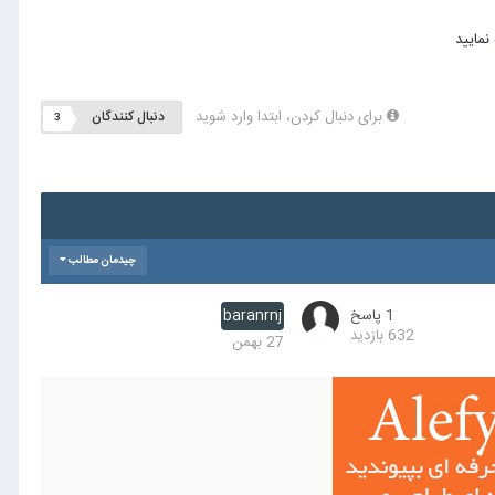
برای دنبال کردن، ابتدا وارد شوید
دنبال کنندگان
3
چیدمان مطالب
1
پاسخ
baranrnj
632
بازدید
27 بهمن