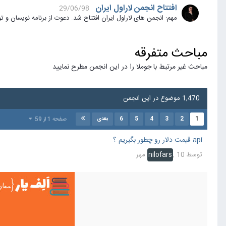
افتتاح انجمن لاراول ایران
29/06/98
مهم: انجمن های لاراول ایران افتتاح شد. دعوت از برنامه نویسان و توسعه دهندگان بر
مباحث متفرقه
مباحث غیر مرتبط با جوملا را در این انجمن مطرح نمایید
1,470 موضوع در این انجمن
6
5
4
3
2
1
صفحه 1 از 59
بعدی
api قیمت دلار رو چطور بگیریم ؟
توسط
10 مهر
,
nilofars