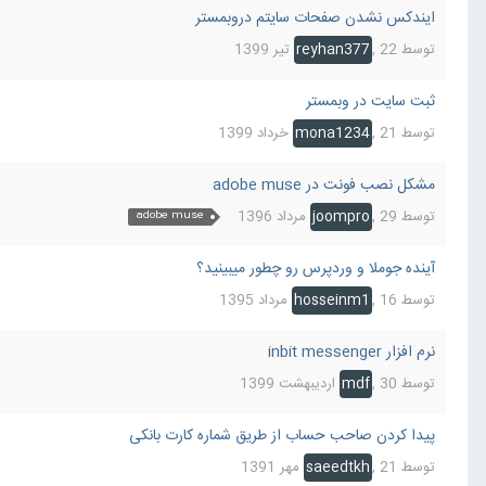
ایندکس نشدن صفحات سایتم دروبمستر
توسط
22 تیر 1399
,
reyhan377
ثبت سایت در وبمستر
توسط
21 خرداد 1399
,
mona1234
مشکل نصب فونت در adobe muse
توسط
29 مرداد 1396
,
joompro
adobe muse
آینده جوملا و وردپرس رو چطور میبینید؟
توسط
16 مرداد 1395
,
hosseinm1
نرم افزار inbit messenger
توسط
30 اردیبهشت 1399
,
mdf
پیدا کردن صاحب حساب از طریق شماره کارت بانکی
توسط
21 مهر 1391
,
saeedtkh