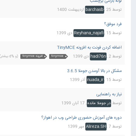
لوله بازکنی برچسب
توسط
25 اردیبهشت 1400
,
barchasb
فرد موفق؟
توسط
15 دی 1399
,
Reyhana_najafi
اضافه کردن فونت به افزونه TinyMCE
توسط
2 دی 1399
,
hadi76n
tinymce
افزونه tinymce
(و %d بیشتر)
مشکل در بالا آومدن جوملا 3.6.5
توسط
15 آذر 1399
,
nuada_ir
نیاز به راهنمایی
توسط
در جوملا مانده
,
17 آبان 1399
دوره های آموزش حضوری طراحی وب در اهواز؟
توسط
7 مهر 1399
,
Alireza.SH