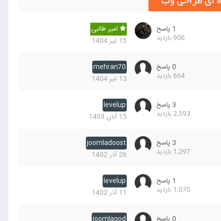
1
پاسخ
امیر طالبی
906
بازدید
15 تیر 1404
0
پاسخ
mehran70
664
بازدید
13 تیر 1404
3
پاسخ
levelup
2,593
بازدید
15 آبان 1403
3
پاسخ
joomladoost
1,297
بازدید
26 آذر 1402
1
پاسخ
levelup
1,070
بازدید
11 آذر 1402
0
پاسخ
joomlagod