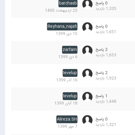
0
پاسخ
barchasb
1,335
بازدید
25 اردیبهشت 1400
0
پاسخ
Reyhana_najafi
1,651
بازدید
15 دی 1399
2
پاسخ
zarfam
1,653
بازدید
6 دی 1399
2
پاسخ
levelup
1,923
بازدید
16 آذر 1399
1
پاسخ
levelup
1,448
بازدید
18 آبان 1399
0
پاسخ
Alireza.SH
1,321
بازدید
7 مهر 1399