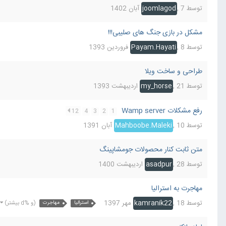
توسط
7 آبان 1402
,
joomlagod
مشکل در بازی جنگ های صلیبی!!!
توسط
8 فروردین 1393
,
Payam.Hayati
طراحی و ساخت ویلا
توسط
21 اردیبهشت 1393
,
my_horse
رفع مشکلات Wamp server
12
4
3
2
1
توسط
10 آبان 1391
,
Mahboobe.Maleki
متن ثابت کنار محصولات جومشاپینگ
توسط
28 اردیبهشت 1400
,
asadpur
مهاجرت به استرالیا
توسط
18 مهر 1397
,
kamranik22
استرالیا
مهاجرت
(و %d بیشتر)