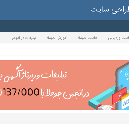
طراحی سایت
ست وردپرس
هاست جوملا
آموزش جوملا
تبلیغات در انجمن