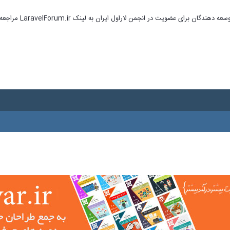
ای عضویت در انجمن لاراول ایران به لینک LaravelForum.ir مراجعه نمایید