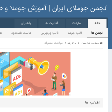
انجمن جوملای ایران | آموزش جوملا و 
خانه
مارکت
فعالیت ها
راهبران
انجمن ها
قالب جوملا
قالب وردپرس
هاست نامحدود
ها
مباحث متفرقه
صفحه نخست
متفرقه
اطلاعیه ها