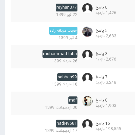
0
پاسخ
reyhan377
1,426
بازدید
22 تیر 1399
5
پاسخ
حجت مردانه زاده
2,633
بازدید
4 تیر 1399
3
پاسخ
mohammad taha
2,676
بازدید
26 خرداد 1399
7
پاسخ
sobhan99
3,248
بازدید
18 خرداد 1399
0
پاسخ
mdf
1,903
بازدید
30 اردیبهشت 1399
16
پاسخ
hadi49581
198,555
بازدید
17 اردیبهشت 1399